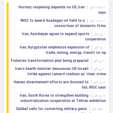
افزایش ۲ درجه‌ای دما
Hormuz reopening depends on US, Iran
6 ساعت قبل
says
NIOC to award Azadegan oil field to a
6 ساعت قبل
consortium of domestic firms
Iran, Azerbaijan agree to expand sports
1 روز قبل
cooperation
Iran, Kyrgyzstan emphasize expansion of
1 روز قبل
trade, mining, energy, transit co-op
Fisheries transformation plan being prepared
2 روز قبل
Iran’s health minister denounces US-Israeli
2 روز قبل
strike against Lamerd stadium as ‘clear crime’
Hamas disarmament efforts are doomed to
5 روز قبل
fail, IRGC says
Iran, South Korea to strengthen building
5 روز قبل
industrialization cooperation at Tehran exhibition
Qalibaf calls for converting military gains
1 هفته قبل