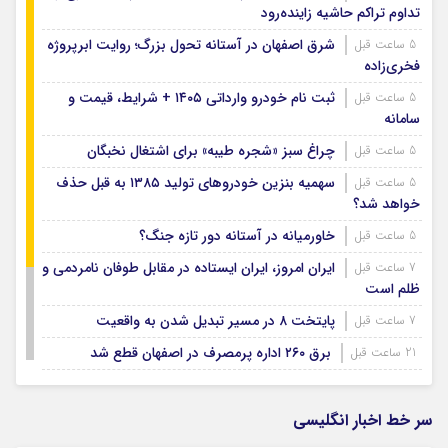
تداوم تراکم حاشیه زاینده‌رود
شرق اصفهان در آستانه تحول بزرگ؛ روایت ابرپروژه
5 ساعت قبل
فخری‌زاده
ثبت نام خودرو وارداتی ۱۴۰۵ + شرایط، قیمت و
5 ساعت قبل
سامانه
چراغ سبز «شجره طیبه» برای اشتغال نخبگان
5 ساعت قبل
سهمیه بنزین خودروهای تولید ۱۳۸۵ به قبل حذف
5 ساعت قبل
خواهد شد؟
خاورمیانه در آستانه دور تازه جنگ؟
5 ساعت قبل
ایران امروز، ایران ایستاده در مقابل طوفان نامردمی و
7 ساعت قبل
ظلم است
پایتخت ۸ در مسیر تبدیل شدن به واقعیت
7 ساعت قبل
برق ۲۶۰ اداره پرمصرف در اصفهان قطع شد
21 ساعت قبل
دریافت شهریه اجباری در مدارس دولتی غیرقانونی
21 ساعت قبل
است
سر خط اخبار انگلیسی
احتمال بارش‌های پراکنده در اصفهان وجود دارد؛
22 ساعت قبل