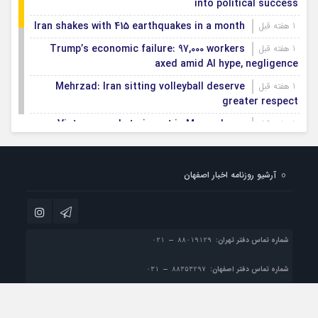
into political success
Iran shakes with 415 earthquakes in a month
1 هفته قبل
Trump’s economic failure: 97,000 workers
1 هفته قبل
axed amid AI hype, negligence
Mehrzad: Iran sitting volleyball deserve
1 هفته قبل
greater respect
Vietnam ready to invest in Mazandaran
1 هفته قبل
province
Export terminals, effective infrastructure in
1 هفته قبل
آرشیو روزنامه اخبار اصفهان
facilitating, expanding non-oil exports
First smartification project of oil fields to
1 هفته قبل
be implemented in Darkhovin
شماره تماس دفتر تهران:
شماره تماس دفتر اصفهان:
پست الکترونیک:
info@esfahan-news.com

تمام حقوق مادی و معنوی این سایت متعلق به موسسه مطبوعاتی نسل فردا می باشد و