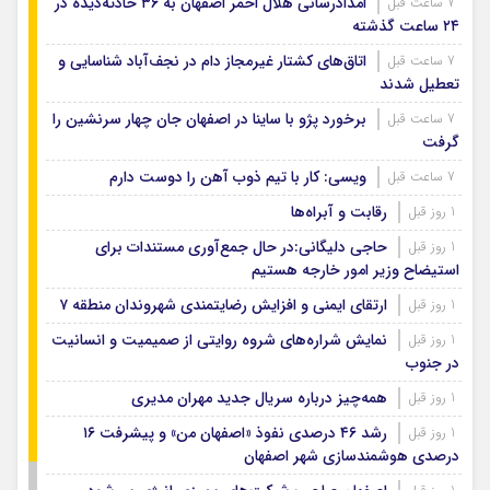
امدادرسانی هلال احمر اصفهان به ۳۶ حادثه‌دیده در
7 ساعت قبل
۲۴ ساعت گذشته
اتاق‌های کشتار غیرمجاز دام در نجف‌آباد شناسایی و
7 ساعت قبل
تعطیل شدند
برخورد پژو با ساینا در اصفهان جان چهار سرنشین را
7 ساعت قبل
گرفت
ویسی: کار با تیم ذوب آهن را دوست دارم
7 ساعت قبل
رقابت و آبراه‌ها
1 روز قبل
حاجی دلیگانی:در حال جمع‌آوری مستندات برای
1 روز قبل
استیضاح وزیر امور خارجه هستیم
ارتقای ایمنی و افزایش رضایتمندی شهروندان منطقه ۷
1 روز قبل
نمایش شراره‌های شروه روایتی از صمیمیت و انسانیت
1 روز قبل
در جنوب
همه‌چیز درباره سریال جدید مهران مدیری
1 روز قبل
رشد ۴۶ درصدی نفوذ «اصفهان من» و پیشرفت ۱۶
1 روز قبل
درصدی هوشمندسازی شهر اصفهان