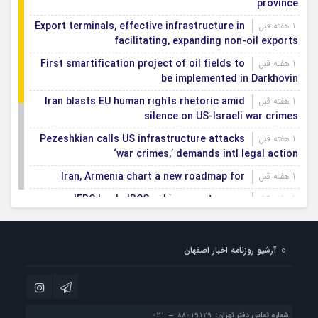
province
Export terminals, effective infrastructure in
1 هفته قبل
facilitating, expanding non-oil exports
First smartification project of oil fields to
1 هفته قبل
be implemented in Darkhovin
Iran blasts EU human rights rhetoric amid
1 هفته قبل
silence on US-Israeli war crimes
Pezeshkian calls US infrastructure attacks
1 هفته قبل
‘war crimes,’ demands intl legal action
Iran, Armenia chart a new roadmap for
1 هفته قبل
IFRC lauds IRCS achievements, says
1 هفته قبل
committed to turning agreements into action
Women’s and men’s kabaddi teams learn
1 هفته قبل
آرشیو روزنامه اخبار اصفهان
fate: 2026 Asian games
Iran’s first geothermal power plant
1 هفته قبل
connected to national electricity grid
شماره تماس دفتر تهران: