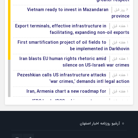
greater respect
Vietnam ready to invest in Mazandaran
6 روز قبل
province
Export terminals, effective infrastructure in
1 هفته قبل
facilitating, expanding non-oil exports
First smartification project of oil fields to
1 هفته قبل
be implemented in Darkhovin
Iran blasts EU human rights rhetoric amid
1 هفته قبل
silence on US-Israeli war crimes
Pezeshkian calls US infrastructure attacks
1 هفته قبل
‘war crimes,’ demands intl legal action
Iran, Armenia chart a new roadmap for
1 هفته قبل
IFRC lauds IRCS achievements, says
1 هفته قبل
committed to turning agreements into action
Women’s and men’s kabaddi teams learn
1 هفته قبل
آرشیو روزنامه اخبار اصفهان
fate: 2026 Asian games
Iran’s first geothermal power plant
1 هفته قبل