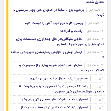
تعطیل شدند
برخورد پژو با ساینا در اصفهان جان چهار سرنشین را
8 دقیقه قبل
گرفت
ویسی: کار با تیم ذوب آهن را دوست دارم
12 دقیقه قبل
رقابت و آبراه‌ها
19 ساعت قبل
حاجی دلیگانی:در حال جمع‌آوری مستندات برای
19 ساعت قبل
استیضاح وزیر امور خارجه هستیم
ارتقای ایمنی و افزایش رضایتمندی شهروندان منطقه
21 ساعت قبل
۷
نمایش شراره‌های شروه روایتی از صمیمیت و
21 ساعت قبل
انسانیت در جنوب
همه‌چیز درباره سریال جدید مهران مدیری
1 روز قبل
رشد ۴۶ درصدی نفوذ «اصفهان من» و پیشرفت ۱۶
1 روز قبل
درصدی هوشمندسازی شهر اصفهان
اصفهان صاحب شرکت‌های ممیزی انرژی می‌شود
1 روز قبل
اصفهان رتبه نخست کشور در توسعه و حمایت از
1 روز قبل