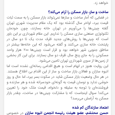
خواهد زد.
ساخت و ساز، بازار مسکن را آرام می‌کند؟
در فضایی که آمار ساخت و ساز‌ها نمی‌تواند بازار مسکن را به سمت ثبات
قیمت ببرد، اواخر سال گذشته بود که یک مقام مدیریت شهری تهران
گفته چینی‌ها را می‌آوریم در تهران خانه بسازند، چون خودمان
تکنولوژی صنعتی سازی مسکن را نداریم. این مقام شهرداری بر این باور
است که چینی‌ها با روش‌های جدید ظرف مدت یک تا دو سال در
پایتخت خانه سازی می‌کنند و گفته می‌شود که این خانه‌ها بیشتر در
مناطق جنوبی شهر خواهد بود و قرار است چینی‌ها ۲۰۰‌ هزار واحد
مسکونی را به جای پنج سال ظرف دو سال بسازند. برای این کار بخشی
از زمین‌ها از سوی شهرداری تهران تامین می‌شود.
این روایت هنوز در ابهام است و هیچ اقدامی رسانه‌ای نشده است اما
انبوه سازان و فعالان بازار ساخت و ساز از این اقدام بی اطلاع هستند.
در هر حال وضعیت بازار مسکن شاید در سکوت بسر ببرد، اما حال و روز
خوشی ندارد و نوسان قیمت به گونه‌ای خودسرانه شده و هر سازنده و
فروشنده‌ای با توجه به سلیقه و دلخواه، قیمت ملک خود را تعیین
می‌کند! سوال اینجاست که با مشارکت چینی‌ها در ساخت، چقدر بازار
مسکن به آرامش می‌رسد؟
اعتماد سازندگان کم شده
حسن محتشم، عضو هیئت رئیسه انجمن انبوه سازان
در خصوص