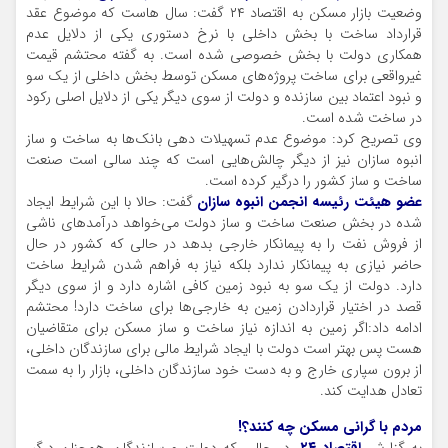
وضعیت بازار مسکن به اقتصاد ۲۴ گفت: سال هاست که موضوع عقد
قرارداد ساخت با بخش داخلی با نرخ دستوری یکی از دلایل عدم
همکاری دولت با بخش خصوصی شده است. به گفته محتشم قیمت
غیرواقعی برای ساخت پروژه‌های مسکن توسط بخش داخلی از یک سو
و نبود اعتماد بین سازنده و دولت از سوی دیگر یکی از دلایل اصلی رکود
در ساخت شده است.
وی تصریح کرد: موضوع عدم تسهیلات دهی بانک‌ها به ساخت و ساز
انبوه سازان نیز از دیگر چالش‌هایی است که چند سالی است صنعت
ساخت و ساز کشور را درگیر کرده است.
عضو هیئت رئیسه انجمن انبوه سازان
گفت: حالا با این شرایط ایجاد
شده در بخش صنعت ساخت و ساز دولت می‌خواهد درآمد‌های ناشی
از فروش نفت را به پیمانکار خارجی بدهد در حالی که کشور در حال
حاضر نیازی به پیمانکار ندارد بلکه نیاز به فراهم شدن شرایط ساخت
دارد. دولت از یک سو به نبود زمین کافی اشاره دارد و از سوی دیگر
قصد در اختیار قراردادن زمین به خارجی‌ها برای ساخت دارد! محتشم
ادامه داد:‌اگر زمین به اندازه نیاز ساخت و ساز مسکن برای متقاضیان
هست پس بهتر است دولت با ایجاد شرایط مالی برای سازندگان داخلی،
از برون سپاری خارج و به دست خود سازندگان داخلی، بازار را به سمت
تعادل هدایت کند.
مردم با گرانی مسکن چه کنند؟!