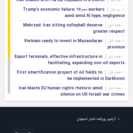
Iran shakes with 415 earthquakes in a month
Trump’s economic failure: 97,000 workers
6 روز قبل
axed amid AI hype, negligence
Mehrzad: Iran sitting volleyball deserve
1 هفته قبل
greater respect
Vietnam ready to invest in Mazandaran
1 هفته قبل
province
Export terminals, effective infrastructure in
1 هفته قبل
facilitating, expanding non-oil exports
First smartification project of oil fields to
1 هفته قبل
be implemented in Darkhovin
Iran blasts EU human rights rhetoric amid
1 هفته قبل
silence on US-Israeli war crimes
Pezeshkian calls US infrastructure attacks
1 هفته قبل
‘war crimes,’ demands intl legal action
آرشیو روزنامه اخبار اصفهان
Iran, Armenia chart a new roadmap for
1 هفته قبل
IFRC lauds IRCS achievements, says
1 هفته قبل