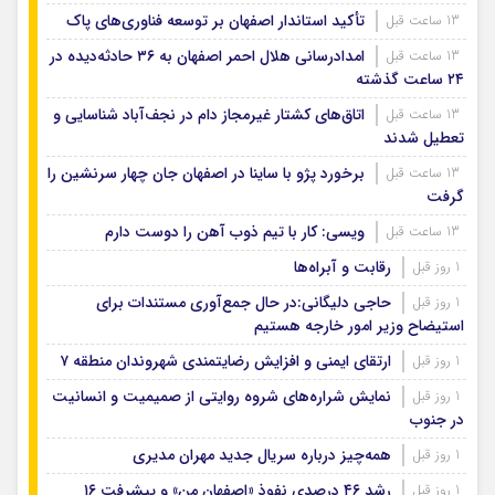
تأکید استاندار اصفهان بر توسعه فناوری‌های پاک
13 ساعت قبل
امدادرسانی هلال احمر اصفهان به ۳۶ حادثه‌دیده در
13 ساعت قبل
۲۴ ساعت گذشته
اتاق‌های کشتار غیرمجاز دام در نجف‌آباد شناسایی و
13 ساعت قبل
تعطیل شدند
برخورد پژو با ساینا در اصفهان جان چهار سرنشین را
13 ساعت قبل
گرفت
ویسی: کار با تیم ذوب آهن را دوست دارم
13 ساعت قبل
رقابت و آبراه‌ها
1 روز قبل
حاجی دلیگانی:در حال جمع‌آوری مستندات برای
1 روز قبل
استیضاح وزیر امور خارجه هستیم
ارتقای ایمنی و افزایش رضایتمندی شهروندان منطقه ۷
1 روز قبل
نمایش شراره‌های شروه روایتی از صمیمیت و انسانیت
1 روز قبل
در جنوب
همه‌چیز درباره سریال جدید مهران مدیری
1 روز قبل
رشد ۴۶ درصدی نفوذ «اصفهان من» و پیشرفت ۱۶
1 روز قبل