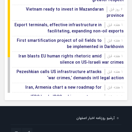
greater respect
Vietnam ready to invest in Mazandaran
6 روز قبل
province
Export terminals, effective infrastructure in
1 هفته قبل
facilitating, expanding non-oil exports
First smartification project of oil fields to
1 هفته قبل
be implemented in Darkhovin
Iran blasts EU human rights rhetoric amid
1 هفته قبل
silence on US-Israeli war crimes
Pezeshkian calls US infrastructure attacks
1 هفته قبل
‘war crimes,’ demands intl legal action
Iran, Armenia chart a new roadmap for
1 هفته قبل
IFRC lauds IRCS achievements, says
1 هفته قبل
committed to turning agreements into action
Women’s and men’s kabaddi teams learn
1 هفته قبل
آرشیو روزنامه اخبار اصفهان
fate: 2026 Asian games
Iran’s first geothermal power plant
1 هفته قبل