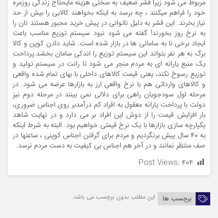
مربوط می شود زیرا قشر ضعیف به سختی هزینه مایحتاج زندگی روزمره
خود را فراهم میکنند ، چه برسد به اینکه بخواهند کالایی را بیش از حد
نیاز بخرند. این قشر به دلیل ناتوانی در پیش خرید مجبور هستند نان را
به نرخ روز بخورند! گفته می شود نبود سیستم توزیع مناسب باعث
ایجاد برخی نا به سامانی ها در بازار شده است. شاید دادن کوپن و کالا
برگ به هر نفر بتواند این سیستم توزیع را اندکی سامان بخشد.پرداخت
یک منبع یارانه ای به مردم منجر می شود تا رانت در سیستم تولید و
توزیع رسوخ نکند، یعنی قیمت کالاهای داخلی با بهای تمام شده واقعی
و کالاهای وارداتی هم با نرخ واقعی ارز به بازارها عرضه می شود. در
مرحله اول سودجویان راهی برای دلالی نمی بینند در مرحله دوم نیز
دولت با پرداخت یارانه معقول به افراد کم درآمدبر روی اجناس ضروری،
بار افزایش قیمت را از دوش این افراد بر می دارد و در نهایت شاهد
یکپارچه سازی بازارها با یک نرخ قیمتی خواهیم بود. البته به شرط اینکه
به ۴۰ سال پیش برنگردیم و مردم برای گرفتن اجناس کوپنی ، ساعتها در
صف منتظر نمانند و در آخر هم اجناس بی کیفیت به دست مردم نرسد.
Post Views:
۴۰۴
این مطلب بدون برچسب می باشد.
برچسب ها