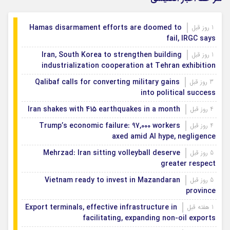
Hamas disarmament efforts are doomed to
1 روز قبل
fail, IRGC says
Iran, South Korea to strengthen building
1 روز قبل
industrialization cooperation at Tehran exhibition
Qalibaf calls for converting military gains
3 روز قبل
into political success
Iran shakes with 415 earthquakes in a month
4 روز قبل
Trump’s economic failure: 97,000 workers
4 روز قبل
axed amid AI hype, negligence
Mehrzad: Iran sitting volleyball deserve
5 روز قبل
greater respect
Vietnam ready to invest in Mazandaran
5 روز قبل
province
Export terminals, effective infrastructure in
1 هفته قبل
facilitating, expanding non-oil exports