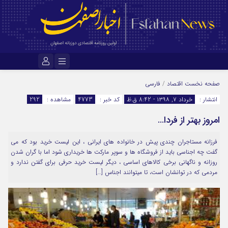
نام کاربری یا نشانی ایمیل
صفحه نخست
اقتصاد
/
فارسی
انتشار :
خرداد ۷, ۱۳۹۸ - 8:42 ق.ظ
کد خبر :
4773
مشاهده :
292
امروز بهتر از فردا…
رمز عبور
فرزانه مستاجران چندی پیش در خانواده های ایرانی ، این لیست خرید بود که می
گفت چه اجناسی باید از فروشگاه ها و سوپر مارکت ها خریداری شود اما با گران شدن
مرا به خاطر بسپار
روزانه و ناگهانی برخی کالاهای اساسی ، دیگر لیست خرید حرفی برای گفتن ندارد و
مردمی که در توانشان است، تا میتوانند اجناس […]