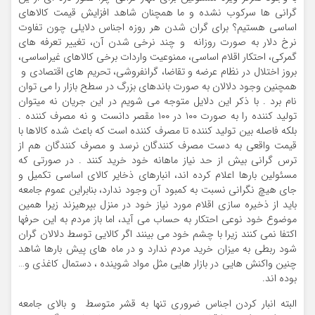
گرانی ها سرکوب نشده و ما همچنان شاهد افزایش قیمت کالاهای
اساسی هستیم؟ برای گران شدن هر روزه اجناس دلایلی چون تفاوت
نرخ دلار به صورت روزانه و چند نرخی شدن آن، تغییر تعرفه های
گمرکی، احتکار اقلام اساسی، ممنوعیت واردات برخی کالاهای غیراساسی،
بروز اختلال در نظام عرضه و تقاضا، گرانفروشی، تحریم های اقتصادی و
همچنین وجود دلالان به صورت باندهای بزرگ در سطح بازار را می توان
نام برد . با ذکر این دلایل متوجه می شویم در این جریان نه میتوان
تولید کننده را به صورت ۱۰۰ در ۱۰۰ مقصر دانست و نه مصرف کننده .
بلکه فاصله بین تولید کننده تا مصرف کننده است که باعث شده کالاها با
قیمت واقعی به دست مصرف کنندگان نرسد و مصرف کنندگان هم از
ترس گرانی بیش از حد نیاز ماهانه خود خرید کنند . در صورتی که
مسئولین بارها اعلام کرده اند، انبارهای ذخایر کالای اساسی تکمیل و
جای هیچ نگرانی نسبت به کمبود آن وجود ندارد، بنابراین عموم جامعه
باید از ذخیره سازی اقلام مورد نیاز خود در منزل بپرهیزند زیرا همین
موضوع خود نوعی احتکار به حساب می آید، اما باز مردم به این حرفها
اکتفا نمی کنند زیرا با چشم خود می بینند اگر کالایی توسط دلالان گران
شود ربطی به میزان خرید مردم ندارد و در ماه های پیش بارها شاهد
چنین واکنش هایی در بازار هایی مثل مواد شوینده ، دستمال کاغذی و…
بوده اند.
البته انبار کردن اجناس ضروری تنها به قشر متوسط و بالای جامعه