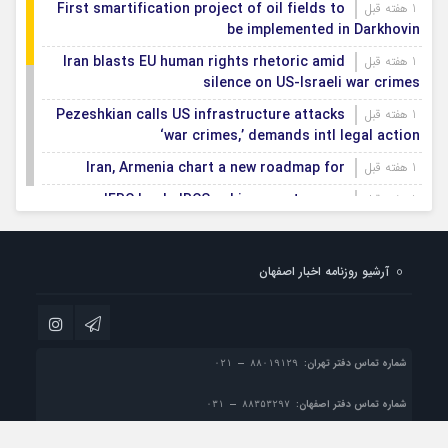
First smartification project of oil fields to
1 هفته قبل
be implemented in Darkhovin
Iran blasts EU human rights rhetoric amid
1 هفته قبل
silence on US-Israeli war crimes
Pezeshkian calls US infrastructure attacks
1 هفته قبل
‘war crimes,’ demands intl legal action
Iran, Armenia chart a new roadmap for
1 هفته قبل
IFRC lauds IRCS achievements, says
1 هفته قبل
committed to turning agreements into action
Women’s and men’s kabaddi teams learn
1 هفته قبل
آرشیو روزنامه اخبار اصفهان
fate: 2026 Asian games
Iran’s first geothermal power plant
1 هفته قبل
connected to national electricity grid
شماره تماس دفتر تهران:
شماره تماس دفتر اصفهان:
پست الکترونیک:
info@esfahan-news.com
