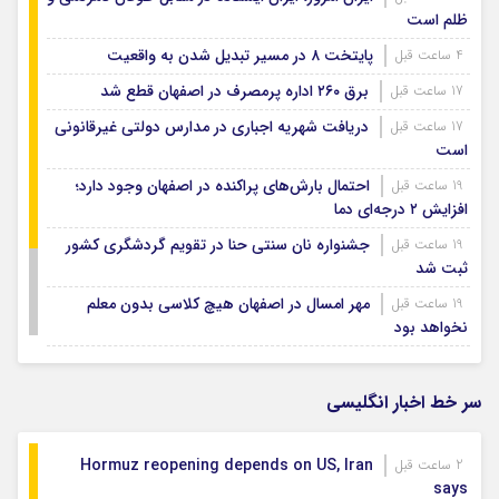
ظلم است
پایتخت ۸ در مسیر تبدیل شدن به واقعیت
4 ساعت قبل
برق ۲۶۰ اداره پرمصرف در اصفهان قطع شد
17 ساعت قبل
دریافت شهریه اجباری در مدارس دولتی غیرقانونی
17 ساعت قبل
است
احتمال بارش‌های پراکنده در اصفهان وجود دارد؛
19 ساعت قبل
افزایش ۲ درجه‌ای دما
جشنواره نان سنتی حنا در تقویم گردشگری کشور
19 ساعت قبل
ثبت شد
مهر امسال در اصفهان هیچ کلاسی بدون معلم
19 ساعت قبل
نخواهد بود
رد پای خارج‌نشینان
1 روز قبل
اعزام ۱۵ مربی سازمان آموزش فنی‌وحرفه‌ای کشور به
1 روز قبل
سر خط اخبار انگلیسی
کره جنوبی
Hormuz reopening depends on US, Iran
2 ساعت قبل
says