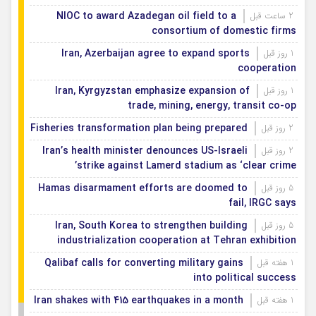
NIOC to award Azadegan oil field to a
2 ساعت قبل
consortium of domestic firms
Iran, Azerbaijan agree to expand sports
1 روز قبل
cooperation
Iran, Kyrgyzstan emphasize expansion of
1 روز قبل
trade, mining, energy, transit co-op
Fisheries transformation plan being prepared
2 روز قبل
Iran’s health minister denounces US-Israeli
2 روز قبل
strike against Lamerd stadium as ‘clear crime’
Hamas disarmament efforts are doomed to
5 روز قبل
fail, IRGC says
Iran, South Korea to strengthen building
5 روز قبل
industrialization cooperation at Tehran exhibition
Qalibaf calls for converting military gains
1 هفته قبل
into political success
Iran shakes with 415 earthquakes in a month
1 هفته قبل