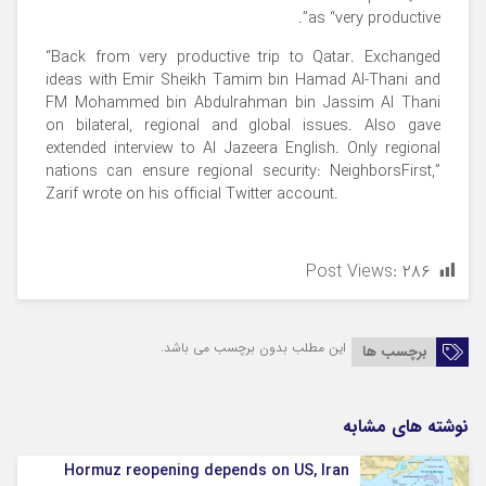
as “very productive”.
“Back from very productive trip to Qatar. Exchanged
ideas with Emir Sheikh Tamim bin Hamad Al-Thani and
FM Mohammed bin Abdulrahman bin Jassim Al Thani
on bilateral, regional and global issues. Also gave
extended interview to Al Jazeera English. Only regional
nations can ensure regional security: NeighborsFirst,”
Zarif wrote on his official Twitter account.
Post Views:
۲۸۶
این مطلب بدون برچسب می باشد.
برچسب ها
نوشته های مشابه
Hormuz reopening depends on US, Iran