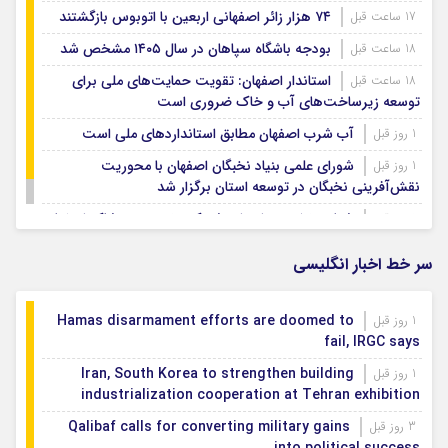
۷۴ هزار زائر اصفهانی اربعین با اتوبوس بازگشتند
17 ساعت قبل
بودجه باشگاه سپاهان در سال ۱۴۰۵ مشخص شد
18 ساعت قبل
استاندار اصفهان: تقویت حمایت‌های ملی برای
18 ساعت قبل
توسعه زیرساخت‌های آب و خاک ضروری است
آب شرب اصفهان مطابق استانداردهای ملی است
1 روز قبل
شورای علمی بنیاد نخبگان اصفهان با محوریت
1 روز قبل
نقش‌آفرینی نخبگان در توسعه استان برگزار شد
شتاب‌بخشی به احداث شهرک تخصصی پوشاک اصفهان
1 روز قبل
سر خط اخبار انگلیسی
Hamas disarmament efforts are doomed to
1 روز قبل
fail, IRGC says
Iran, South Korea to strengthen building
1 روز قبل
industrialization cooperation at Tehran exhibition
Qalibaf calls for converting military gains
3 روز قبل