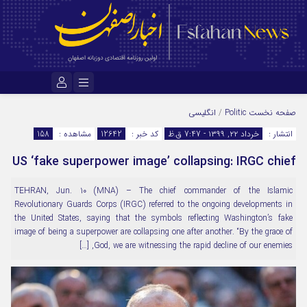
نام کاربری یا نشانی ایمیل
صفحه نخست
Politic
/
انگلیسی
انتشار :
خرداد ۲۲, ۱۳۹۹ - 7:47 ق.ظ
کد خبر :
12642
مشاهده :
158
US ‘fake superpower image’ collapsing: IRGC chief
رمز عبور
TEHRAN, Jun. 10 (MNA) – The chief commander of the Islamic
Revolutionary Guards Corps (IRGC) referred to the ongoing developments in
مرا به خاطر بسپار
the United States, saying that the symbols reflecting Washington’s fake
image of being a superpower are collapsing one after another. “By the grace of
God, we are witnessing the rapid decline of our enemies, […]