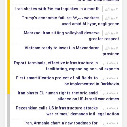
into political success
Iran shakes with 415 earthquakes in a month
4 روز قبل
Trump’s economic failure: 97,000 workers
4 روز قبل
axed amid AI hype, negligence
Mehrzad: Iran sitting volleyball deserve
5 روز قبل
greater respect
Vietnam ready to invest in Mazandaran
5 روز قبل
province
Export terminals, effective infrastructure in
1 هفته قبل
facilitating, expanding non-oil exports
First smartification project of oil fields to
1 هفته قبل
be implemented in Darkhovin
Iran blasts EU human rights rhetoric amid
1 هفته قبل
silence on US-Israeli war crimes
Pezeshkian calls US infrastructure attacks
1 هفته قبل
‘war crimes,’ demands intl legal action
Iran, Armenia chart a new roadmap for
1 هفته قبل