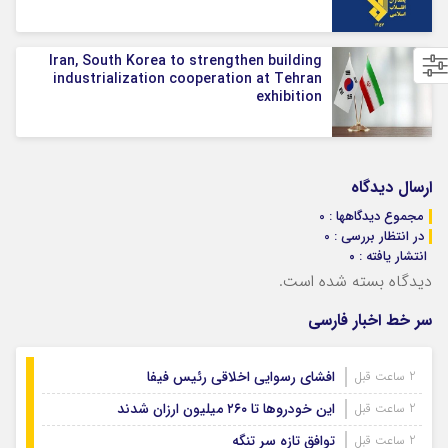
Iran, South Korea to strengthen building
industrialization cooperation at Tehran
exhibition
ارسال دیدگاه
مجموع دیدگاهها : 0
در انتظار بررسی : 0
انتشار یافته : ۰
دیدگاه بسته شده است.
سر خط اخبار فارسی
افشای رسوایی اخلاقی رئیس فیفا
2 ساعت قبل
این خودروها تا ۲۶۰ میلیون ارزان شدند
2 ساعت قبل
توافق تازه سر تنگه
2 ساعت قبل