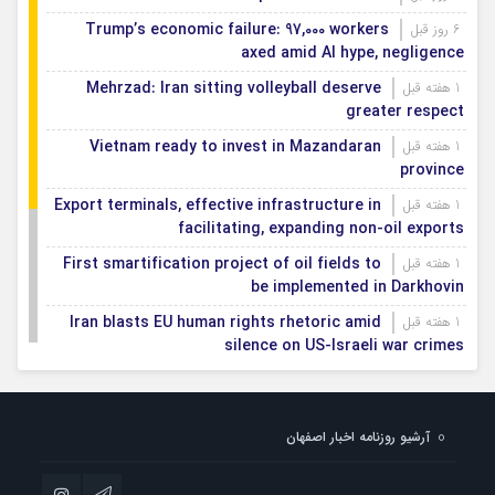
Trump’s economic failure: 97,000 workers
6 روز قبل
axed amid AI hype, negligence
Mehrzad: Iran sitting volleyball deserve
1 هفته قبل
greater respect
Vietnam ready to invest in Mazandaran
1 هفته قبل
province
Export terminals, effective infrastructure in
1 هفته قبل
facilitating, expanding non-oil exports
First smartification project of oil fields to
1 هفته قبل
be implemented in Darkhovin
Iran blasts EU human rights rhetoric amid
1 هفته قبل
silence on US-Israeli war crimes
Pezeshkian calls US infrastructure attacks
1 هفته قبل
‘war crimes,’ demands intl legal action
آرشیو روزنامه اخبار اصفهان
Iran, Armenia chart a new roadmap for
1 هفته قبل
IFRC lauds IRCS achievements, says
1 هفته قبل