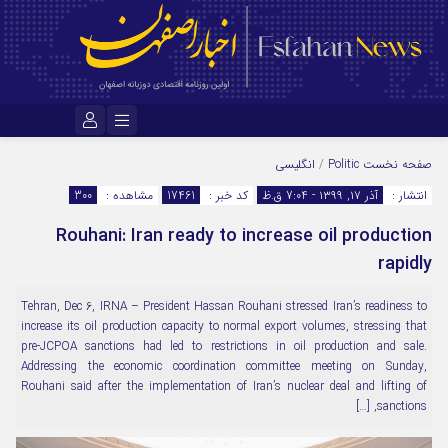
نام کاربری یا نشانی ایمیل
صفحه نخست
Politic
/
انگلیسی
انتشار :
آذر ۱۷, ۱۳۹۹ - 7:04 ق.ظ
کد خبر :
17461
مشاهده :
300
Rouhani: Iran ready to increase oil production
رمز عبور
rapidly
Tehran, Dec 6, IRNA – President Hassan Rouhani stressed Iran’s readiness to
مرا به خاطر بسپار
increase its oil production capacity to normal export volumes, stressing that
pre-JCPOA sanctions had led to restrictions in oil production and sale.
Addressing the economic coordination committee meeting on Sunday,
Rouhani said after the implementation of Iran’s nuclear deal and lifting of
sanctions, […]