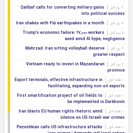
Qalibaf calls for converting military gains
4 روز قبل
into political success
Iran shakes with 415 earthquakes in a month
5 روز قبل
Trump’s economic failure: 97,000 workers
5 روز قبل
axed amid AI hype, negligence
Mehrzad: Iran sitting volleyball deserve
6 روز قبل
greater respect
Vietnam ready to invest in Mazandaran
6 روز قبل
province
Export terminals, effective infrastructure in
1 هفته قبل
facilitating, expanding non-oil exports
First smartification project of oil fields to
1 هفته قبل
be implemented in Darkhovin
Iran blasts EU human rights rhetoric amid
1 هفته قبل
silence on US-Israeli war crimes
Pezeshkian calls US infrastructure attacks
1 هفته قبل