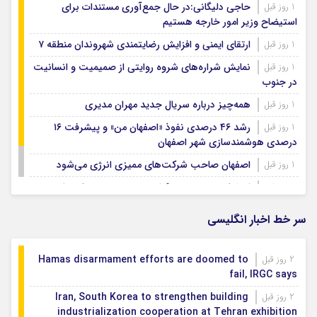
حاجی دلیگانی:در حال جمع‌آوری مستندات برای
1 روز قبل
استیضاح وزیر امور خارجه هستیم
ارتقای ایمنی و افزایش رضایتمندی شهروندان منطقه ۷
1 روز قبل
نمایش شراره‌های شروه روایتی از صمیمیت و انسانیت
1 روز قبل
در جنوب
همه‌چیز درباره سریال جدید مهران مدیری
1 روز قبل
رشد ۴۶ درصدی نفوذ «اصفهان من» و پیشرفت ۱۶
1 روز قبل
درصدی هوشمندسازی شهر اصفهان
اصفهان صاحب شرکت‌های ممیزی انرژی می‌شود
1 روز قبل
اصفهان رتبه نخست کشور در توسعه و حمایت از
1 روز قبل
تشکل‌های اجتماعی
سر خط اخبار انگلیسی
Hamas disarmament efforts are doomed to
2 روز قبل
fail, IRGC says
Iran, South Korea to strengthen building
2 روز قبل
industrialization cooperation at Tehran exhibition