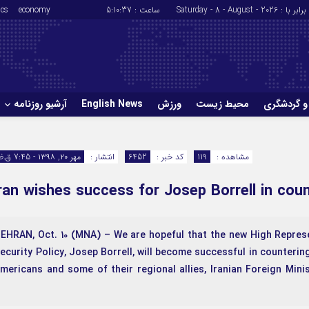
برابر با : Saturday - 8 - August - 2026
ساعت :
5:10:38
economy
ics
و گردشگری
محیط زیست
ورزش
English News
آرشیو روزنامه
حوادث
سلامت
مشاهده :
119
کد خبر :
6452
انتشار :
مهر ۲۰, ۱۳۹۸ - 7:45 ق.ظ
ورزش
glish News
ran wishes success for Josep Borrell in cou
 TEHRAN, Oct. 10 (MNA) – We are hopeful that the new High Repres
ecurity Policy, Josep Borrell, will become successful in countering
mericans and some of their regional allies, Iranian Foreign Mi