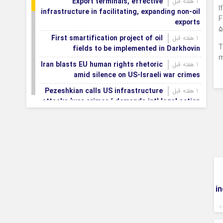
Export terminals, effective
1 هفته قبل
I
infrastructure in facilitating, expanding non-oil
F
exports
5
First smartification project of oil
1 هفته قبل
T
fields to be implemented in Darkhovin
m
Iran blasts EU human rights rhetoric
1 هفته قبل
amid silence on US-Israeli war crimes
Pezeshkian calls US infrastructure
1 هفته قبل
attacks ‘war crimes,’ demands intl legal action
Iran, Armenia chart a new roadmap
1 هفته قبل
for
IFRC lauds IRCS achievements, says
1 هفته قبل
committed to turning agreements into action
Women’s and men’s kabaddi teams
1 هفته قبل
learn fate: 2026 Asian games
i
Iran’s first geothermal power plant
1 هفته قبل
connected to national electricity grid