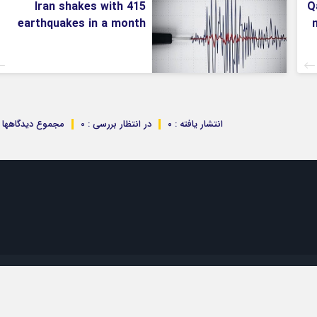
Iran shakes with 415
Q
earthquakes in a month
m
انتشار یافته : ۰
در انتظار بررسی : 0
مجموع دیدگاهها : 
تمام حقوق مادی و معنوی این سایت متعلق به موسسه 