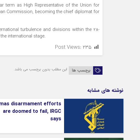
year term as High Representative of the Union for
opean Commission, becoming the chief diplomat for
ernational turbulence and divisions within the 28-
he international stage.
Post Views:
۲۳۵
این مطلب بدون برچسب می باشد.
برچسب ها
نوشته های مشابه
mas disarmament efforts
are doomed to fail, IRGC
says