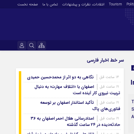
Polit
Tourism
انتقادات‌، نظرات و پیشنهادات
تماس با ما
صفحه نخست
فرهنگ و هنر
نام کاربری یا نشانی ایمیل
سر خط اخبار فارسی
En
آرشیو روزنامه
نگاهی به دو اثر از محمدحسین حمیدی
14 ساعت قبل
رمز عبور
I
آرشیو ۱۴۰۵
اصفهان با «ائتلاف مهارت» به دنبال
19 ساعت قبل
آرشیو ۱۴۰۴
تربیت نیروی کار آینده است
آرشیو ۱۴۰۳
۲
تأکید استاندار اصفهان بر توسعه
19 ساعت قبل
مرا به خاطر بسپار
فناوری‌های پاک
آرشیو ۱۴۰۲
S
A
آرشیو ۱۴۰۱
امدادرسانی هلال احمر اصفهان به ۳۶
19 ساعت قبل
حادثه‌دیده در ۲۴ ساعت گذشته
آرشیو ۱۴۰۰