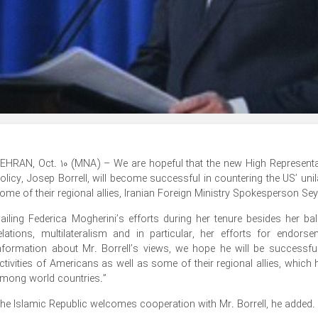
EHRAN, Oct. 10 (MNA) – We are hopeful that the new High Representat
olicy, Josep Borrell, will become successful in countering the US’ uni
ome of their regional allies, Iranian Foreign Ministry Spokesperson 
ailing Federica Mogherini’s efforts during her tenure besides her bal
elations, multilateralism and in particular, her efforts for endo
nformation about Mr. Borrell’s views, we hope he will be successful
ctivities of Americans as well as some of their regional allies, whi
mong world countries.”
he Islamic Republic welcomes cooperation with Mr. Borrell, he added.