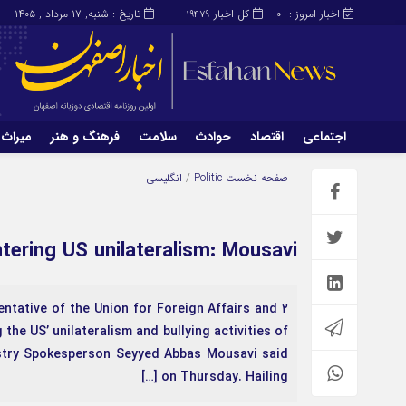
اخبار امروز :
کل اخبار
تاریخ : شنبه, ۱۷ مرداد , ۱۴۰۵
19479
0
اجتماعی
اقتصاد
حوادث
سلامت
فرهنگ و هنر
میراث 
اجتماعی
اقتصاد
صفحه نخست
Politic
/
انگلیسی
میراث و گردشگری
محیط زیست
ntering US unilateralism: Mousavi
entative of the Union for Foreign Affairs and
 the US’ unilateralism and bullying activities of
nistry Spokesperson Seyyed Abbas Mousavi said
on Thursday. Hailing […]