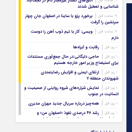
اتاق‌های کشتار غیرمجاز دام در نجف‌آباد
19 ساعت قبل
آرشیو ۱۳۹۹
شناسایی و تعطیل شدند
آرشیو ۱۳۹۸
برخورد پژو با ساینا در اصفهان جان چهار
19 ساعت قبل
آرشیو ۱۳۹۷
سرنشین را گرفت
ویسی: کار با تیم ذوب آهن را دوست
19 ساعت قبل
دارم
رقابت و آبراه‌ها
1 روز قبل
حاجی دلیگانی:در حال جمع‌آوری مستندات
1 روز قبل
برای استیضاح وزیر امور خارجه هستیم
ارتقای ایمنی و افزایش رضایتمندی
1 روز قبل
شهروندان منطقه ۷
نمایش شراره‌های شروه روایتی از صمیمیت و
1 روز قبل
انسانیت در جنوب
همه‌چیز درباره سریال جدید مهران مدیری
1 روز قبل
رشد ۴۶ درصدی نفوذ «اصفهان من» و
1 روز قبل
پیشرفت ۱۶ درصدی هوشمندسازی شهر اصفهان
اصفهان صاحب شرکت‌های ممیزی انرژی
1 روز قبل