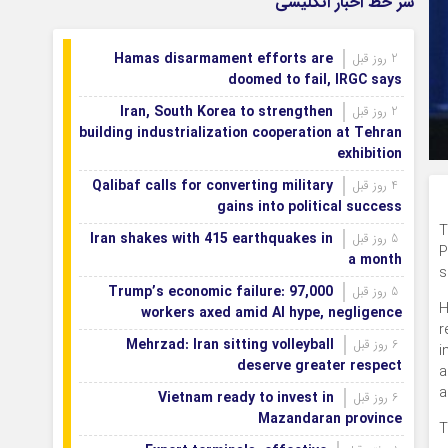
سر خط اخبار انگلیسی
می‌شود
اصفهان رتبه نخست کشور در توسعه و
1 روز قبل
Hamas disarmament efforts are
2 روز قبل
حمایت از تشکل‌های اجتماعی
doomed to fail, IRGC says
Iran, South Korea to strengthen
2 روز قبل
building industrialization cooperation at Tehran
exhibition
Qalibaf calls for converting military
4 روز قبل
gains into political success
T
Iran shakes with 415 earthquakes in
5 روز قبل
P
a month
s
Trump’s economic failure: 97,000
5 روز قبل
H
workers axed amid AI hype, negligence
r
Mehrzad: Iran sitting volleyball
6 روز قبل
i
deserve greater respect
a
a
Vietnam ready to invest in
6 روز قبل
Mazandaran province
T