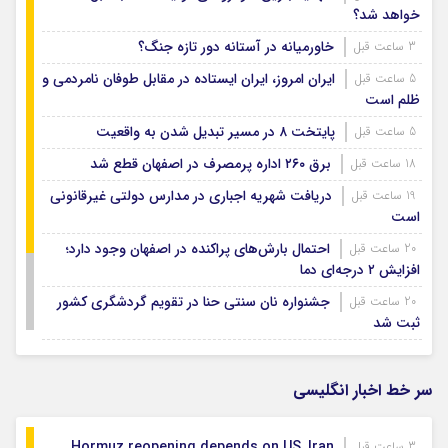
خواهد شد؟
خاورمیانه در آستانه دور تازه جنگ؟
3 ساعت قبل
ایران امروز، ایران ایستاده در مقابل طوفان نامردمی و
5 ساعت قبل
ظلم است
پایتخت ۸ در مسیر تبدیل شدن به واقعیت
5 ساعت قبل
برق ۲۶۰ اداره پرمصرف در اصفهان قطع شد
18 ساعت قبل
دریافت شهریه اجباری در مدارس دولتی غیرقانونی
19 ساعت قبل
است
احتمال بارش‌های پراکنده در اصفهان وجود دارد؛
20 ساعت قبل
افزایش ۲ درجه‌ای دما
جشنواره نان سنتی حنا در تقویم گردشگری کشور
20 ساعت قبل
ثبت شد
مهر امسال در اصفهان هیچ کلاسی بدون معلم
20 ساعت قبل
نخواهد بود
سر خط اخبار انگلیسی
رد پای خارج‌نشینان
1 روز قبل
Hormuz reopening depends on US, Iran
3 ساعت قبل