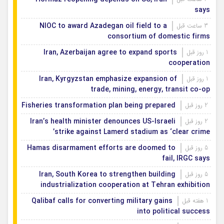
says
NIOC to award Azadegan oil field to a
3 ساعت قبل
consortium of domestic firms
Iran, Azerbaijan agree to expand sports
1 روز قبل
cooperation
Iran, Kyrgyzstan emphasize expansion of
1 روز قبل
trade, mining, energy, transit co-op
Fisheries transformation plan being prepared
2 روز قبل
Iran’s health minister denounces US-Israeli
2 روز قبل
strike against Lamerd stadium as ‘clear crime’
Hamas disarmament efforts are doomed to
5 روز قبل
fail, IRGC says
Iran, South Korea to strengthen building
5 روز قبل
industrialization cooperation at Tehran exhibition
Qalibaf calls for converting military gains
1 هفته قبل
into political success