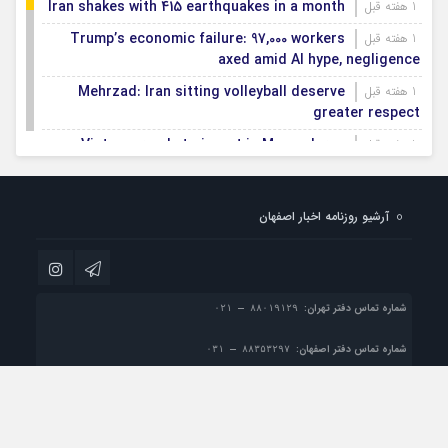
Iran shakes with 415 earthquakes in a month
1 هفته قبل
Trump’s economic failure: 97,000 workers
1 هفته قبل
axed amid AI hype, negligence
Mehrzad: Iran sitting volleyball deserve
1 هفته قبل
greater respect
Vietnam ready to invest in Mazandaran
1 هفته قبل
province
Export terminals, effective infrastructure in
1 هفته قبل
آرشیو روزنامه اخبار اصفهان
facilitating, expanding non-oil exports
First smartification project of oil fields to
1 هفته قبل
be implemented in Darkhovin
شماره تماس دفتر تهران:
شماره تماس دفتر اصفهان:
پست الکترونیک:
info@esfahan-news.com

تمام حقوق مادی و معنوی این سایت متعلق به موسسه مطبوعاتی نسل فردا می باشد و
استفاده از مطالب با ذکر منبع بلامانع است.