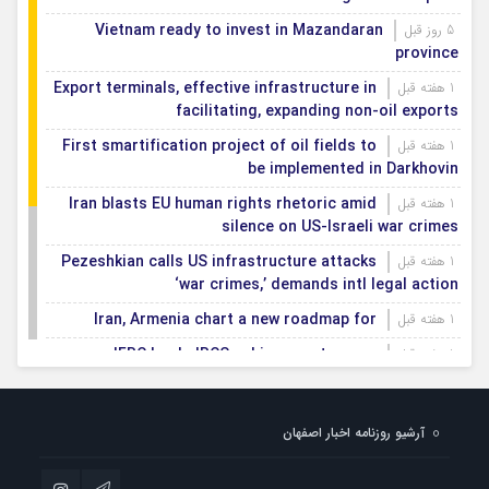
Vietnam ready to invest in Mazandaran
5 روز قبل
province
Export terminals, effective infrastructure in
1 هفته قبل
facilitating, expanding non-oil exports
First smartification project of oil fields to
1 هفته قبل
be implemented in Darkhovin
Iran blasts EU human rights rhetoric amid
1 هفته قبل
silence on US-Israeli war crimes
Pezeshkian calls US infrastructure attacks
1 هفته قبل
‘war crimes,’ demands intl legal action
Iran, Armenia chart a new roadmap for
1 هفته قبل
IFRC lauds IRCS achievements, says
1 هفته قبل
committed to turning agreements into action
Women’s and men’s kabaddi teams learn
1 هفته قبل
آرشیو روزنامه اخبار اصفهان
fate: 2026 Asian games
Iran’s first geothermal power plant
1 هفته قبل