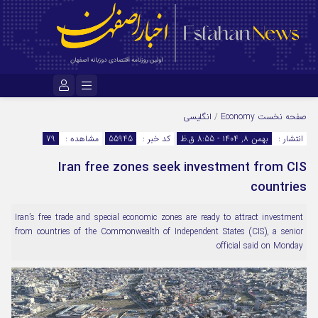
نام کاربری یا نشانی ایمیل
صفحه نخست
Economy
/
انگلیسی
انتشار :
بهمن ۸, ۱۴۰۴ - 8:55 ق.ظ
کد خبر :
55945
مشاهده :
79
Iran free zones seek investment from CIS
رمز عبور
countries
Iran’s free trade and special economic zones are ready to attract investment
مرا به خاطر بسپار
from countries of the Commonwealth of Independent States (CIS), a senior
official said on Monday