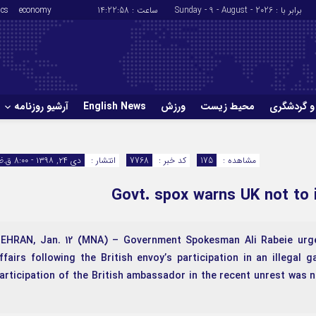
برابر با : Sunday - 9 - August - 2026
ساعت :
14:22:59
economy
ics
و گردشگری
محیط زیست
ورزش
English News
آرشیو روزنامه
حوادث
سلامت
مشاهده :
175
کد خبر :
7768
انتشار :
دی ۲۴, ۱۳۹۸ - 8:00 ق.ظ
ورزش
glish News
Govt. spox warns UK not to in
 TEHRAN, Jan. 12 (MNA) – Government Spokesman Ali Rabeie urged
ffairs following the British envoy’s participation in an illegal
articipation of the British ambassador in the recent unrest was n