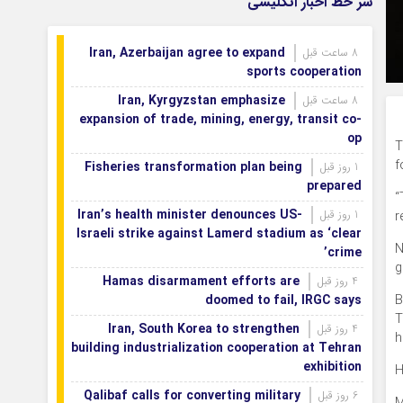
سر خط اخبار انگلیسی
Iran, Azerbaijan agree to expand
8 ساعت قبل
sports cooperation
Iran, Kyrgyzstan emphasize
8 ساعت قبل
expansion of trade, mining, energy, transit co-
op
T
f
Fisheries transformation plan being
1 روز قبل
prepared
“
Iran’s health minister denounces US-
1 روز قبل
r
Israeli strike against Lamerd stadium as ‘clear
N
crime’
g
Hamas disarmament efforts are
4 روز قبل
doomed to fail, IRGC says
B
T
Iran, South Korea to strengthen
4 روز قبل
h
building industrialization cooperation at Tehran
exhibition
H
Qalibaf calls for converting military
6 روز قبل