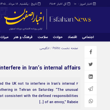
اخبار امروز :
کل اخبار
تاریخ : یکشنبه, ۱۸ مرداد , ۱۴۰۵
19504
10
اجتماعی
اقتصاد
حوادث
سلامت
فرهنگ و هنر
میراث 
اجتماعی
اقتصاد
صفحه نخست
Politic
/
انگلیسی
میراث و گردشگری
محیط زیست
terfere in Iran’s internal affairs
 the UK not to interfere in Iran’s internal
 gathering in Tehran on Saturday. “The unusual
ot consistent with the defined responsibilities
of an envoy,” Rabeie […]