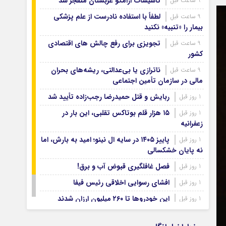
تأسیسات آرامکو عربستان منفجر شد
9 ساعت قبل
آرشیو ۱۳۹۹
آرشیو ۱۳۹۸
لطفاً با استفاده نادرست از علم پزشکی
9 ساعت قبل
بیمار را «تنبیه» نکنید
آرشیو ۱۳۹۷
تجویزی برای رفع چالش های اقتصادی
9 ساعت قبل
کشور
ناترازی یا بی‌عدالتی، ریشه‌های بحران
9 ساعت قبل
مالی در سازمان تأمین اجتماعی
ربایش و قتل حمیدرضا رجب‌زاده تأیید شد
1 روز قبل
۱۵ هزار قلم بوتاکس تقلبی، این بار در
1 روز قبل
زعفرانیه
پاییز ۱۴۰۵ در سایه ال‌ نینو؛ امید به بارش، اما
1 روز قبل
نه پایان خشکسالی
فصل غافلگیری قبوض آب و برق!
1 روز قبل
افشای رسوایی اخلاقی رئیس فیفا
1 روز قبل
این خودروها تا ۲۶۰ میلیون ارزان شدند
1 روز قبل
توافق تازه سر تنگه
1 روز قبل