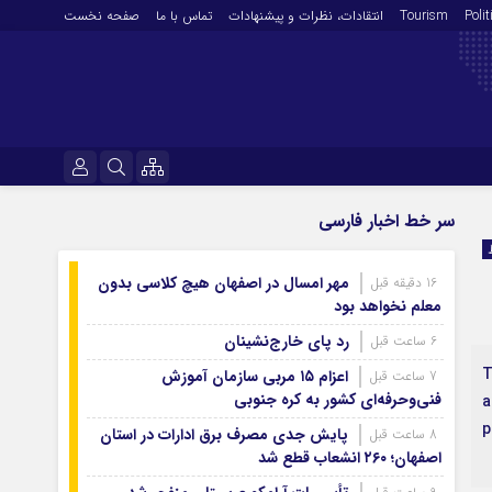
Polit
Tourism
انتقادات‌، نظرات و پیشنهادات
تماس با ما
صفحه نخست
فرهنگ و هنر
نام کاربری یا نشانی ایمیل
سر خط اخبار فارسی
En
آرشیو روزنامه
مهر امسال در اصفهان هیچ کلاسی بدون
16 دقیقه قبل
رمز عبور
آرشیو ۱۴۰۵
معلم نخواهد بود
آرشیو ۱۴۰۴
رد پای خارج‌نشینان
6 ساعت قبل
آرشیو ۱۴۰۳
۲
اعزام ۱۵ مربی سازمان آموزش
7 ساعت قبل
مرا به خاطر بسپار
آرشیو ۱۴۰۲
فنی‌وحرفه‌ای کشور به کره جنوبی
a
p
آرشیو ۱۴۰۱
پایش جدی مصرف برق ادارات در استان
8 ساعت قبل
اصفهان؛ ۲۶۰ انشعاب قطع شد
آرشیو ۱۴۰۰