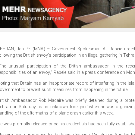
EHRAN, Jan. 12 (MNA) – Government Spokesman Ali Rabeie urged the 
ollowing the British envoy’s participation in an illegal gathering in Teh
The unusual participation of the British ambassador in the rece
esponsibilities of an envoy,” Rabeie said in a press conference on Mo
oting that Britain has an inappropriate record of interfering in the I
overnment to prevent such measures from happening in the future.
ritish Ambassador Rob Macaire was briefly detained during a protes
ehran on Saturday as an ‘unknown foreigner’ when he was organizing
andling of the aftermaths of a plane crash earlier this week.
e was promptly released once his credentials had been fully establish