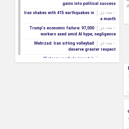
M
gains into political success
d
Iran shakes with 415 earthquakes in
1 هفته قبل
a month
Trump’s economic failure: 97,000
1 هفته قبل
workers axed amid AI hype, negligence
Mehrzad: Iran sitting volleyball
1 هفته قبل
deserve greater respect
Vietnam ready to invest in
1 هفته قبل
Mazandaran province
Export terminals, effective
1 هفته قبل
infrastructure in facilitating, expanding non-oil
exports
First smartification project of oil
1 هفته قبل
fields to be implemented in Darkhovin
Iran blasts EU human rights rhetoric
1 هفته قبل
amid silence on US-Israeli war crimes
Pezeshkian calls US infrastructure
1 هفته قبل