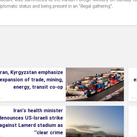
acaire was summoned to the Iranian Foreign Ministry on Sunday for 
iplomatic status and being present in an “illegal gathering”.
Iran, Kyrgyzstan emphasize
expansion of trade, mining,
e
energy, transit co-op
Iran’s health minister
denounces US-Israeli strike
against Lamerd stadium as
‘clear crime’