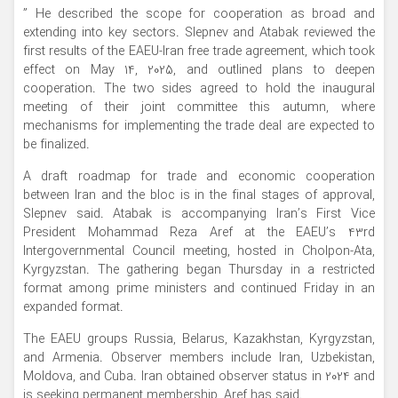
” He described the scope for cooperation as broad and
extending into key sectors. Slepnev and Atabak reviewed the
first results of the EAEU-Iran free trade agreement, which took
effect on May 14, 2025, and outlined plans to deepen
cooperation. The two sides agreed to hold the inaugural
meeting of their joint committee this autumn, where
mechanisms for implementing the trade deal are expected to
be finalized.
A draft roadmap for trade and economic cooperation
between Iran and the bloc is in the final stages of approval,
Slepnev said. Atabak is accompanying Iran’s First Vice
President Mohammad Reza Aref at the EAEU’s 43rd
Intergovernmental Council meeting, hosted in Cholpon-Ata,
Kyrgyzstan. The gathering began Thursday in a restricted
format among prime ministers and continued Friday in an
expanded format.
The EAEU groups Russia, Belarus, Kazakhstan, Kyrgyzstan,
and Armenia. Observer members include Iran, Uzbekistan,
Moldova, and Cuba. Iran obtained observer status in 2024 and
is seeking permanent membership, Aref has said.