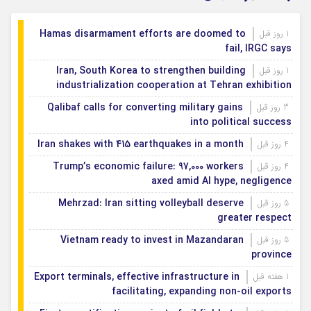
Hamas disarmament efforts are doomed to
1 روز قبل
fail, IRGC says
Iran, South Korea to strengthen building
1 روز قبل
industrialization cooperation at Tehran exhibition
Qalibaf calls for converting military gains
3 روز قبل
into political success
Iran shakes with 415 earthquakes in a month
4 روز قبل
Trump’s economic failure: 97,000 workers
4 روز قبل
axed amid AI hype, negligence
Mehrzad: Iran sitting volleyball deserve
5 روز قبل
greater respect
Vietnam ready to invest in Mazandaran
5 روز قبل
province
Export terminals, effective infrastructure in
1 هفته قبل
facilitating, expanding non-oil exports