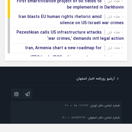
First smartification project of oil fields to
1 هفته قبل
be implemented in Darkhovin
Iran blasts EU human rights rhetoric amid
1 هفته قبل
silence on US-Israeli war crimes
Pezeshkian calls US infrastructure attacks
1 هفته قبل
‘war crimes,’ demands intl legal action
Iran, Armenia chart a new roadmap for
1 هفته قبل
IFRC lauds IRCS achievements, says
1 هفته قبل
committed to turning agreements into action
Women’s and men’s kabaddi teams learn
1 هفته قبل
آرشیو روزنامه اخبار اصفهان
fate: 2026 Asian games
Iran’s first geothermal power plant
1 هفته قبل
connected to national electricity grid
شماره تماس دفتر تهران:
شماره تماس دفتر اصفهان:
پست الکترونیک:
info@esfahan-news.com
