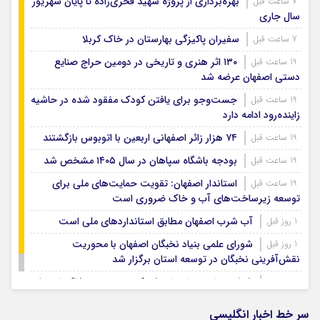
بهره‌برداری از پروژه شهید فخری‌زاده تا پایان شهریور
7 ساعت قبل
سال جاری
سفیران پاکیزگی بهارستان در خاک کربلا
7 ساعت قبل
۱۳۰ اثر هنری و تاریخی در دومین حراج صنایع
19 ساعت قبل
دستی اصفهان عرضه شد
جست‌وجو برای یافتن کودک مفقود شده در حاشیه
19 ساعت قبل
زاینده‌رود ادامه دارد
۷۴ هزار زائر اصفهانی اربعین با اتوبوس بازگشتند
19 ساعت قبل
بودجه باشگاه سپاهان در سال ۱۴۰۵ مشخص شد
19 ساعت قبل
استاندار اصفهان: تقویت حمایت‌های ملی برای
19 ساعت قبل
توسعه زیرساخت‌های آب و خاک ضروری است
آب شرب اصفهان مطابق استانداردهای ملی است
1 روز قبل
شورای علمی بنیاد نخبگان اصفهان با محوریت
1 روز قبل
نقش‌آفرینی نخبگان در توسعه استان برگزار شد
شتاب‌بخشی به احداث شهرک تخصصی پوشاک اصفهان
1 روز قبل
سر خط اخبار انگلیسی