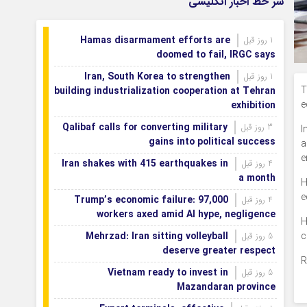
سر خط اخبار انگلیسی
شورای علمی بنیاد نخبگان اصفهان با
1 روز قبل
محوریت نقش‌آفرینی نخبگان در توسعه استان برگزار شد
Hamas disarmament efforts are
1 روز قبل
شتاب‌بخشی به احداث شهرک تخصصی
1 روز قبل
doomed to fail, IRGC says
پوشاک اصفهان
Iran, South Korea to strengthen
1 روز قبل
T
building industrialization cooperation at Tehran
e
exhibition
Qalibaf calls for converting military
3 روز قبل
I
gains into political success
a
e
Iran shakes with 415 earthquakes in
4 روز قبل
a month
H
e
Trump’s economic failure: 97,000
4 روز قبل
workers axed amid AI hype, negligence
H
Mehrzad: Iran sitting volleyball
c
5 روز قبل
deserve greater respect
R
Vietnam ready to invest in
5 روز قبل
Mazandaran province