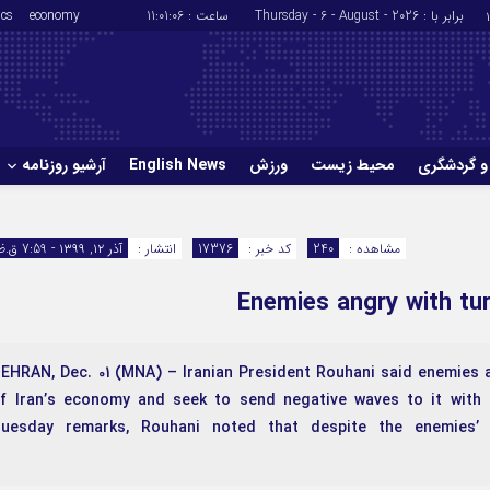
برابر با : Thursday - 6 - August - 2026
ساعت :
11:01:07
economy
ics
و گردشگری
محیط زیست
ورزش
English News
آرشیو روزنامه
حوادث
سلامت
مشاهده :
240
کد خبر :
17376
انتشار :
آذر ۱۲, ۱۳۹۹ - 7:59 ق.ظ
ورزش
glish News
Enemies angry with tu
EHRAN, Dec. 01 (MNA) – Iranian President Rouhani said enemies a
f Iran’s economy and seek to send negative waves to it with 
uesday remarks, Rouhani noted that despite the enemies’ d