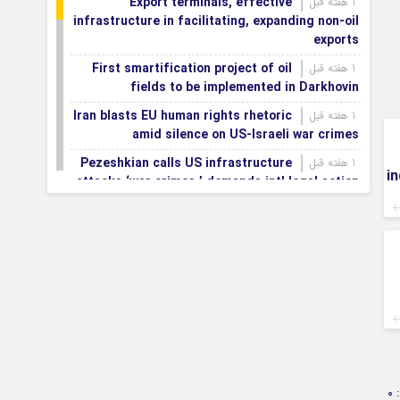
Export terminals, effective
1 هفته قبل
infrastructure in facilitating, expanding non-oil
exports
First smartification project of oil
1 هفته قبل
fields to be implemented in Darkhovin
Iran blasts EU human rights rhetoric
1 هفته قبل
amid silence on US-Israeli war crimes
Pezeshkian calls US infrastructure
1 هفته قبل
i
attacks ‘war crimes,’ demands intl legal action
Iran, Armenia chart a new roadmap
1 هفته قبل
for
IFRC lauds IRCS achievements, says
1 هفته قبل
committed to turning agreements into action
Women’s and men’s kabaddi teams
1 هفته قبل
learn fate: 2026 Asian games
Iran’s first geothermal power plant
1 هفته قبل
connected to national electricity grid
0