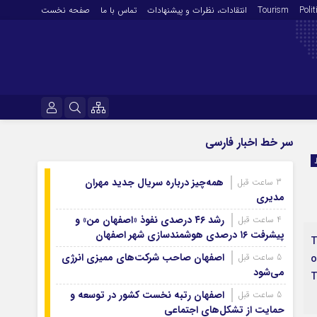
Polit
Tourism
انتقادات‌، نظرات و پیشنهادات
تماس با ما
صفحه نخست
فرهنگ و هنر
نام کاربری یا نشانی ایمیل
سر خط اخبار فارسی
En
آرشیو روزنامه
همه‌چیز درباره سریال جدید مهران
3 ساعت قبل
رمز عبور
آرشیو ۱۴۰۵
مدیری
آرشیو ۱۴۰۴
رشد ۴۶ درصدی نفوذ «اصفهان من» و
4 ساعت قبل
پیشرفت ۱۶ درصدی هوشمندسازی شهر اصفهان
آرشیو ۱۴۰۳
T
مرا به خاطر بسپار
آرشیو ۱۴۰۲
اصفهان صاحب شرکت‌های ممیزی انرژی
5 ساعت قبل
o
می‌شود
T
آرشیو ۱۴۰۱
اصفهان رتبه نخست کشور در توسعه و
5 ساعت قبل
آرشیو ۱۴۰۰
حمایت از تشکل‌های اجتماعی