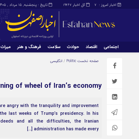
اخبار امروز :
کل اخبار
تاریخ : پنجشنبه, ۱۵ مرداد , ۱۴۰۵
19467
7
اجتماعی
اقتصاد
حوادث
سلامت
فرهنگ و هنر
میراث 
اجتماعی
اقتصاد
صفحه نخست
Politic
/
انگلیسی
میراث و گردشگری
محیط زیست
rning of wheel of Iran’s economy
re angry with the tranquility and improvement
the last weeks of Trump’s presidency. In his
eeds and all the difficulties, the Iranian
administration has made every […]