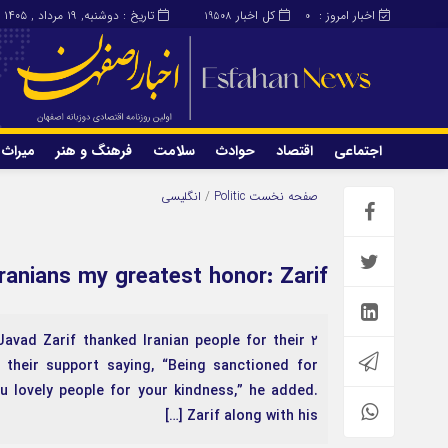
اخبار امروز :
کل اخبار
تاریخ : دوشنبه, ۱۹ مرداد , ۱۴۰۵
19508
0
اجتماعی
اقتصاد
حوادث
سلامت
فرهنگ و هنر
میراث 
اجتماعی
اقتصاد
صفحه نخست
Politic
/
انگلیسی
میراث و گردشگری
محیط زیست
ranians my greatest honor: Zarif
Javad Zarif thanked Iranian people for their
 their support saying, “Being sanctioned for
u lovely people for your kindness,” he added.
Zarif along with his […]