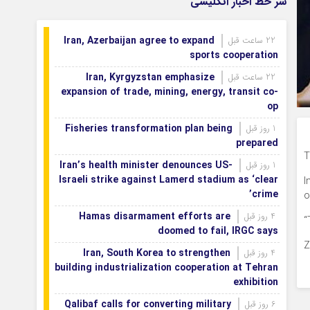
سر خط اخبار انگلیسی
زعفرانیه
پاییز ۱۴۰۵ در سایه ال‌ نینو؛ امید به بارش، اما
1 روز قبل
Iran, Azerbaijan agree to expand
22 ساعت قبل
نه پایان خشکسالی
sports cooperation
Iran, Kyrgyzstan emphasize
22 ساعت قبل
expansion of trade, mining, energy, transit co-
op
Fisheries transformation plan being
1 روز قبل
prepared
T
Iran’s health minister denounces US-
1 روز قبل
Israeli strike against Lamerd stadium as ‘clear
I
crime’
o
Hamas disarmament efforts are
4 روز قبل
“
doomed to fail, IRGC says
Z
Iran, South Korea to strengthen
4 روز قبل
building industrialization cooperation at Tehran
exhibition
Qalibaf calls for converting military
6 روز قبل