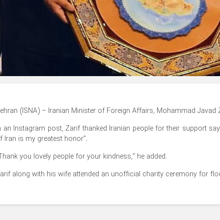
ehran (ISNA) – Iranian Minister of Foreign Affairs, Mohammad Javad Za
n an Instagram post, Zarif thanked Iranian people for their support sa
f Iran is my greatest honor”.
Thank you lovely people for your kindness,” he added.
arif along with his wife attended an unofficial charity ceremony for flo