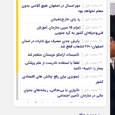
آرشیو ۱۳۹۹
مهر امسال در اصفهان هیچ کلاسی بدون
14 ساعت قبل
آرشیو ۱۳۹۸
معلم نخواهد بود
آرشیو ۱۳۹۷
رد پای خارج‌نشینان
20 ساعت قبل
اعزام ۱۵ مربی سازمان آموزش
21 ساعت قبل
فنی‌وحرفه‌ای کشور به کره جنوبی
پایش جدی مصرف برق ادارات در استان
22 ساعت قبل
اصفهان؛ ۲۶۰ انشعاب قطع شد
تأسیسات آرامکو عربستان منفجر شد
23 ساعت قبل
لطفاً با استفاده نادرست از علم پزشکی
23 ساعت قبل
بیمار را «تنبیه» نکنید
تجویزی برای رفع چالش های اقتصادی
23 ساعت قبل
کشور
ناترازی یا بی‌عدالتی، ریشه‌های بحران
23 ساعت قبل
مالی در سازمان تأمین اجتماعی
ربایش و قتل حمیدرضا رجب‌زاده تأیید شد
1 روز قبل
۱۵ هزار قلم بوتاکس تقلبی، این بار در
1 روز قبل