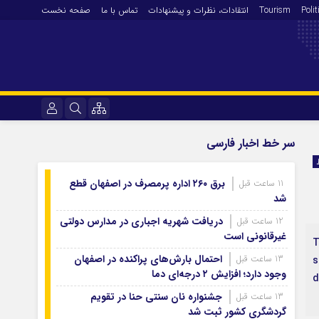
Polit
Tourism
انتقادات‌، نظرات و پیشنهادات
تماس با ما
صفحه نخست
فرهنگ و هنر
نام کاربری یا نشانی ایمیل
سر خط اخبار فارسی
En
آرشیو روزنامه
برق ۲۶۰ اداره پرمصرف در اصفهان قطع
11 ساعت قبل
رمز عبور
آرشیو ۱۴۰۵
شد
آرشیو ۱۴۰۴
دریافت شهریه اجباری در مدارس دولتی
12 ساعت قبل
غیرقانونی است
آرشیو ۱۴۰۳
۲
مرا به خاطر بسپار
آرشیو ۱۴۰۲
احتمال بارش‌های پراکنده در اصفهان
13 ساعت قبل
s
وجود دارد؛ افزایش ۲ درجه‌ای دما
d
آرشیو ۱۴۰۱
جشنواره نان سنتی حنا در تقویم
13 ساعت قبل
آرشیو ۱۴۰۰
گردشگری کشور ثبت شد