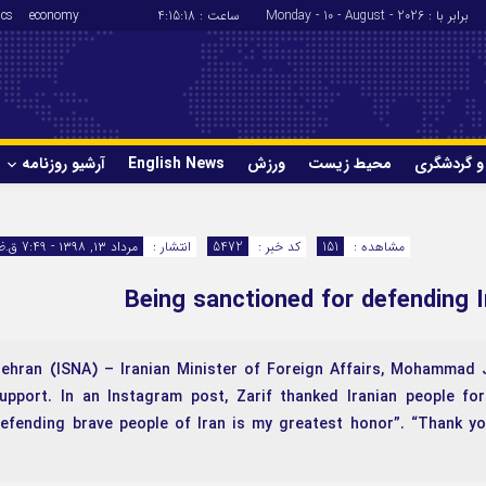
برابر با : Monday - 10 - August - 2026
ساعت :
4:15:18
economy
ics
و گردشگری
محیط زیست
ورزش
English News
آرشیو روزنامه
حوادث
سلامت
مشاهده :
151
کد خبر :
5472
انتشار :
مرداد ۱۳, ۱۳۹۸ - 7:49 ق.ظ
ورزش
glish News
Being sanctioned for defending I
 Tehran (ISNA) – Iranian Minister of Foreign Affairs, Mohammad 
upport. In an Instagram post, Zarif thanked Iranian people for
efending brave people of Iran is my greatest honor”. “Thank yo