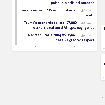
gains into political success
Iran shakes with 415 earthquakes in
1 هفته قبل
a month
Trump’s economic failure: 97,000
1 هفته قبل
workers axed amid AI hype, negligence
Mehrzad: Iran sitting volleyball
1 هفته قبل
deserve greater respect
Vietnam ready to invest in
1 هفته قبل
Mazandaran province
Export terminals, effective
1 هفته قبل
infrastructure in facilitating, expanding non-oil
exports
First smartification project of oil
1 هفته قبل
fields to be implemented in Darkhovin
Iran blasts EU human rights rhetoric
1 هفته قبل
amid silence on US-Israeli war crimes
0
Pezeshkian calls US infrastructure
1 هفته قبل