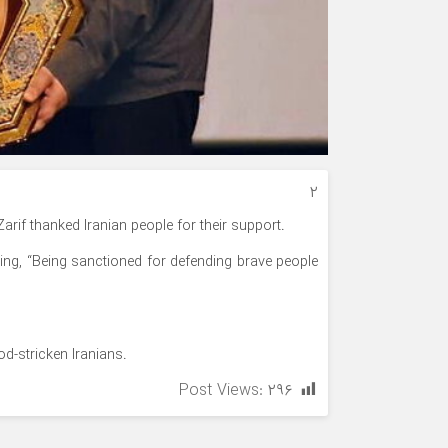
۲
rif thanked Iranian people for their support.
ying, “Being sanctioned for defending brave people
od-stricken Iranians.
Post Views:
۲۹۶