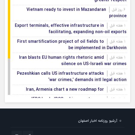
greater respect
Vietnam ready to invest in Mazandaran
6 روز قبل
province
Export terminals, effective infrastructure in
1 هفته قبل
facilitating, expanding non-oil exports
First smartification project of oil fields to
1 هفته قبل
be implemented in Darkhovin
Iran blasts EU human rights rhetoric amid
1 هفته قبل
silence on US-Israeli war crimes
Pezeshkian calls US infrastructure attacks
1 هفته قبل
‘war crimes,’ demands intl legal action
Iran, Armenia chart a new roadmap for
1 هفته قبل
IFRC lauds IRCS achievements, says
1 هفته قبل
committed to turning agreements into action
Women’s and men’s kabaddi teams learn
1 هفته قبل
آرشیو روزنامه اخبار اصفهان
fate: 2026 Asian games
Iran’s first geothermal power plant
1 هفته قبل