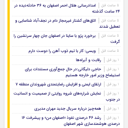
امدادرسانی هلال احمر اصفهان به ۳۶ حادثه‌دیده در
5 ساعت قبل
۲۴ ساعت گذشته
اتاق‌های کشتار غیرمجاز دام در نجف‌آباد شناسایی و
5 ساعت قبل
تعطیل شدند
برخورد پژو با ساینا در اصفهان جان چهار سرنشین را
5 ساعت قبل
گرفت
ویسی: کار با تیم ذوب آهن را دوست دارم
5 ساعت قبل
رقابت و آبراه‌ها
1 روز قبل
حاجی دلیگانی:در حال جمع‌آوری مستندات برای
1 روز قبل
استیضاح وزیر امور خارجه هستیم
ارتقای ایمنی و افزایش رضایتمندی شهروندان منطقه ۷
1 روز قبل
نمایش شراره‌های شروه روایتی از صمیمیت و انسانیت
1 روز قبل
در جنوب
همه‌چیز درباره سریال جدید مهران مدیری
1 روز قبل
رشد ۴۶ درصدی نفوذ «اصفهان من» و پیشرفت ۱۶
1 روز قبل
درصدی هوشمندسازی شهر اصفهان