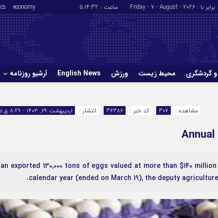
برابر با : Friday - 7 - August - 2026
ساعت :
5:14:32
economy
ics
و گردشگری
محیط زیست
ورزش
English News
آرشیو روزنامه
حوادث
سلامت
مشاهده :
307
کد خبر :
36386
انتشار :
اردیبهشت ۲۹, ۱۴۰۳ - 8:29 ق.ظ
ورزش
glish News
Annual
ran exported 130,000 tons of eggs valued at more than $140 million
calendar year (ended on March 19), the deputy agriculture 