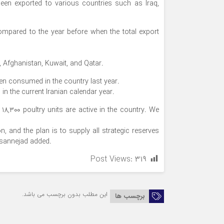
n exported to various countries such as Iraq,
compared to the year before when the total export
, Afghanistan, Kuwait, and Qatar.
een consumed in the country last year.
 in the current Iranian calendar year.
18,300 poultry units are active in the country. We
n, and the plan is to supply all strategic reserves
ssannejad added.
Post Views:
۳۱۹
این مطلب بدون برچسب می باشد.
برچسب ها