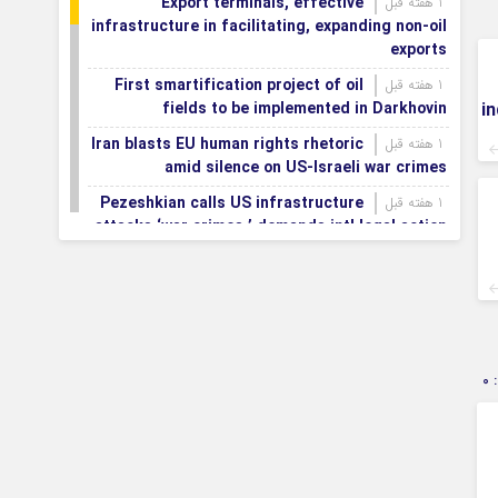
Export terminals, effective
1 هفته قبل
infrastructure in facilitating, expanding non-oil
exports
First smartification project of oil
1 هفته قبل
fields to be implemented in Darkhovin
i
Iran blasts EU human rights rhetoric
1 هفته قبل
amid silence on US-Israeli war crimes
Pezeshkian calls US infrastructure
1 هفته قبل
attacks ‘war crimes,’ demands intl legal action
Iran, Armenia chart a new roadmap
1 هفته قبل
for
IFRC lauds IRCS achievements, says
1 هفته قبل
committed to turning agreements into action
Women’s and men’s kabaddi teams
1 هفته قبل
0
learn fate: 2026 Asian games
Iran’s first geothermal power plant
1 هفته قبل
connected to national electricity grid