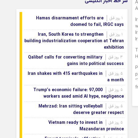
سر خط اخبار انگلیسی
A
بازگشتند
A
بودجه باشگاه سپاهان در سال ۱۴۰۵ مشخص
1 روز قبل
Hamas disarmament efforts are
1 روز قبل
شد
I
doomed to fail, IRGC says
w
I
Iran, South Korea to strengthen
1 روز قبل
I
building industrialization cooperation at Tehran
exhibition
T
H
Qalibaf calls for converting military
3 روز قبل
gains into political success
P
Iran shakes with 415 earthquakes in
5 روز قبل
p
a month
“
f
Trump’s economic failure: 97,000
5 روز قبل
workers axed amid AI hype, negligence
Mehrzad: Iran sitting volleyball
5 روز قبل
deserve greater respect
Vietnam ready to invest in
5 روز قبل
Mazandaran province