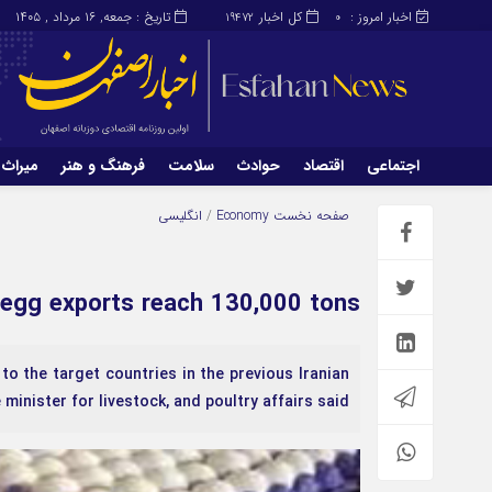
اخبار امروز :
کل اخبار
تاریخ : جمعه, ۱۶ مرداد , ۱۴۰۵
19472
0
اجتماعی
اقتصاد
حوادث
سلامت
فرهنگ و هنر
میراث 
اجتماعی
اقتصاد
صفحه نخست
Economy
/
انگلیسی
میراث و گردشگری
محیط زیست
 egg exports reach 130,000 tons
 to the target countries in the previous Iranian
minister for livestock, and poultry affairs said.