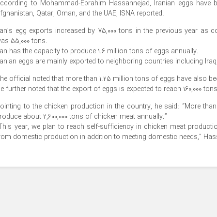
ccording to Mohammad-Ebrahim Hassannejad, Iranian eggs have bee
fghanistan, Qatar, Oman, and the UAE, ISNA reported.
ran’s egg exports increased by 75,000 tons in the previous year as 
as 55,000 tons.
ran has the capacity to produce 1.6 million tons of eggs annually.
ranian eggs are mainly exported to neighboring countries including Iraq
he official noted that more than 1.25 million tons of eggs have also b
e further noted that the export of eggs is expected to reach 160,000 tons
ointing to the chicken production in the country, he said: “More than 
roduce about 2,600,000 tons of chicken meat annually.”
This year, we plan to reach self-sufficiency in chicken meat productio
rom domestic production in addition to meeting domestic needs,” Ha