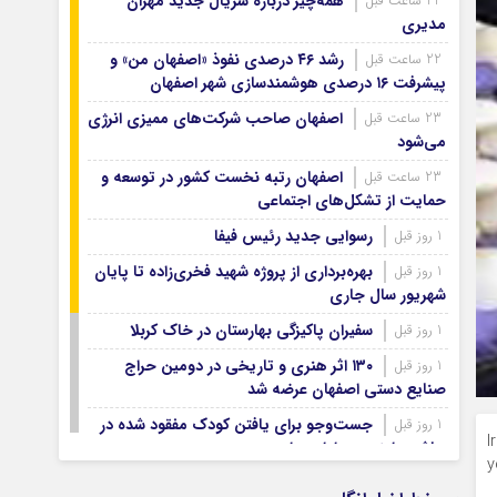
همه‌چیز درباره سریال جدید مهران
22 ساعت قبل
آرشیو ۱۳۹۹
مدیری
آرشیو ۱۳۹۸
رشد ۴۶ درصدی نفوذ «اصفهان من» و
22 ساعت قبل
آرشیو ۱۳۹۷
پیشرفت ۱۶ درصدی هوشمندسازی شهر اصفهان
اصفهان صاحب شرکت‌های ممیزی انرژی
23 ساعت قبل
می‌شود
اصفهان رتبه نخست کشور در توسعه و
23 ساعت قبل
حمایت از تشکل‌های اجتماعی
رسوایی جدید رئیس فیفا
1 روز قبل
بهره‌برداری از پروژه شهید فخری‌زاده تا پایان
1 روز قبل
شهریور سال جاری
سفیران پاکیزگی بهارستان در خاک کربلا
1 روز قبل
۱۳۰ اثر هنری و تاریخی در دومین حراج
1 روز قبل
صنایع دستی اصفهان عرضه شد
جست‌وجو برای یافتن کودک مفقود شده در
1 روز قبل
I
حاشیه زاینده‌رود ادامه دارد
y
۷۴ هزار زائر اصفهانی اربعین با اتوبوس
1 روز قبل