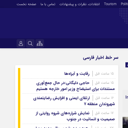
Polit
Tourism
انتقادات‌، نظرات و پیشنهادات
تماس با ما
صفحه نخست
فرهنگ و هنر
نام کاربری یا نشانی ایمیل
سر خط اخبار فارسی
En
آرشیو روزنامه
رقابت و آبراه‌ها
15 ساعت قبل
رمز عبور
آرشیو ۱۴۰۵
حاجی دلیگانی:در حال جمع‌آوری
15 ساعت قبل
آرشیو ۱۴۰۴
مستندات برای استیضاح وزیر امور خارجه هستیم
آرشیو ۱۴۰۳
I
ارتقای ایمنی و افزایش رضایتمندی
16 ساعت قبل
مرا به خاطر بسپار
شهروندان منطقه ۷
آرشیو ۱۴۰۲
آرشیو ۱۴۰۱
نمایش شراره‌های شروه روایتی از
17 ساعت قبل
صمیمیت و انسانیت در جنوب
آرشیو ۱۴۰۰