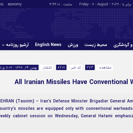
برابر با : Friday - 7 - August - 2026
ساعت :
4:44:02
economy
ics
و گردشگری
محیط زیست
ورزش
English News
آرشیو روزنامه
حوادث
سلامت
مشاهده :
273
کد خبر :
8209
انتشار :
بهمن ۲۴, ۱۳۹۸ - 8:09 ق.ظ
ورزش
glish News
All Iranian Missiles Have Conventional
 TEHRAN (Tasnim) – Iran’s Defense Minister Brigadier General Am
ountry’s missiles are equipped only with conventional warheads
eekly cabinet session on Wednesday, General Hatami emphasize