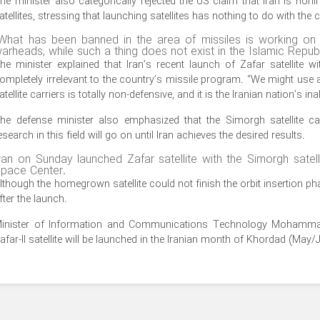
he minister also categorically rejected the US claim that Iran is honing
atellites, stressing that launching satellites has nothing to do with the
What has been banned in the area of missiles is working on m
arheads, while such a thing does not exist in the Islamic Repub
he minister explained that Iran’s recent launch of Zafar satellite 
ompletely irrelevant to the country’s missile program. “We might use a
atellite carriers is totally non-defensive, and it is the Iranian nation’s in
he defense minister also emphasized that the Simorgh satellite ca
esearch in this field will go on until Iran achieves the desired results.
ran on Sunday launched Zafar satellite with the Simorgh satel
pace Center.
lthough the homegrown satellite could not finish the orbit insertion ph
fter the launch.
inister of Information and Communications Technology Mohamma
afar-II satellite will be launched in the Iranian month of Khordad (May/