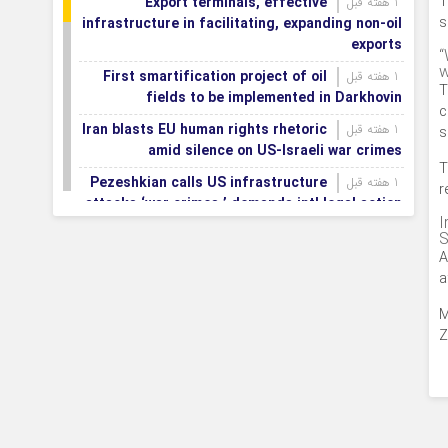
T
Export terminals, effective
1 هفته قبل
s
infrastructure in facilitating, expanding non-oil
exports
“
w
First smartification project of oil
1 هفته قبل
T
fields to be implemented in Darkhovin
c
Iran blasts EU human rights rhetoric
1 هفته قبل
s
amid silence on US-Israeli war crimes
T
Pezeshkian calls US infrastructure
1 هفته قبل
r
attacks ‘war crimes,’ demands intl legal action
I
Iran, Armenia chart a new roadmap
1 هفته قبل
S
for
A
a
IFRC lauds IRCS achievements, says
1 هفته قبل
committed to turning agreements into action
M
Z
Women’s and men’s kabaddi teams
1 هفته قبل
learn fate: 2026 Asian games
Iran’s first geothermal power plant
1 هفته قبل
connected to national electricity grid