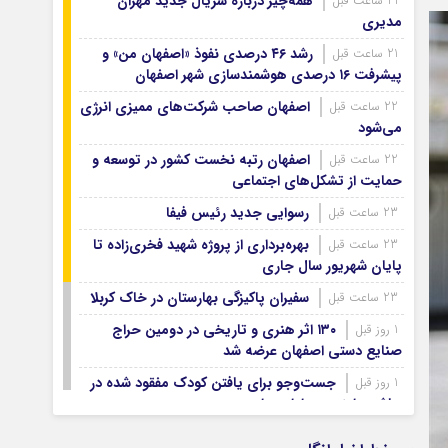
همه‌چیز درباره سریال جدید مهران
21 ساعت قبل
آرشیو ۱۳۹۹
مدیری
آرشیو ۱۳۹۸
رشد ۴۶ درصدی نفوذ «اصفهان من» و
21 ساعت قبل
آرشیو ۱۳۹۷
پیشرفت ۱۶ درصدی هوشمندسازی شهر اصفهان
اصفهان صاحب شرکت‌های ممیزی انرژی
22 ساعت قبل
می‌شود
اصفهان رتبه نخست کشور در توسعه و
22 ساعت قبل
حمایت از تشکل‌های اجتماعی
رسوایی جدید رئیس فیفا
23 ساعت قبل
بهره‌برداری از پروژه شهید فخری‌زاده تا
23 ساعت قبل
پایان شهریور سال جاری
سفیران پاکیزگی بهارستان در خاک کربلا
23 ساعت قبل
۱۳۰ اثر هنری و تاریخی در دومین حراج
1 روز قبل
صنایع دستی اصفهان عرضه شد
جست‌وجو برای یافتن کودک مفقود شده در
1 روز قبل
حاشیه زاینده‌رود ادامه دارد
۷۴ هزار زائر اصفهانی اربعین با اتوبوس
1 روز قبل