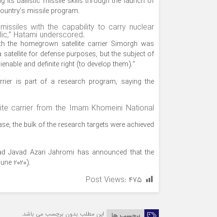
 its ballistic missile skills through the launch of
 country’s missile program.
issiles with the capability to carry nuclear
lic,” Hatami underscored.
with the homegrown satellite carrier Simorgh was
 satellite for defense purposes, but the subject of
alienable and definite right (to develop them).”
rrier is part of a research program, saying the
lite carrier from the Imam Khomeini National
ase, the bulk of the research targets were achieved
d Javad Azari Jahromi has announced that the
June 2020).
Post Views:
۴۷۵
این مطلب بدون برچسب می باشد.
برچسب ها