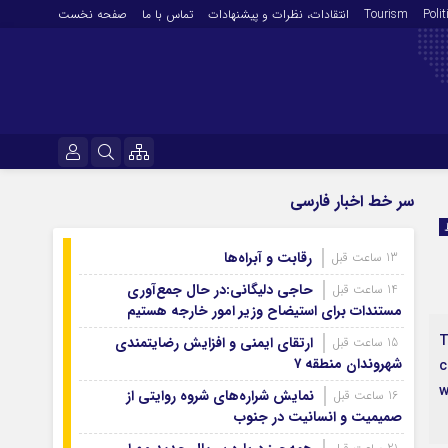
Polit
Tourism
انتقادات‌، نظرات و پیشنهادات
تماس با ما
صفحه نخست
فرهنگ و هنر
نام کاربری یا نشانی ایمیل
سر خط اخبار فارسی
En
آرشیو روزنامه
رقابت و آبراه‌ها
13 ساعت قبل
رمز عبور
آرشیو ۱۴۰۵
حاجی دلیگانی:در حال جمع‌آوری
14 ساعت قبل
آرشیو ۱۴۰۴
مستندات برای استیضاح وزیر امور خارجه هستیم
آرشیو ۱۴۰۳
۲
ارتقای ایمنی و افزایش رضایتمندی
15 ساعت قبل
مرا به خاطر بسپار
شهروندان منطقه ۷
آرشیو ۱۴۰۲
c
w
آرشیو ۱۴۰۱
نمایش شراره‌های شروه روایتی از
16 ساعت قبل
صمیمیت و انسانیت در جنوب
آرشیو ۱۴۰۰