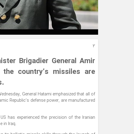
۲
ster Brigadier General Amir
the country’s missiles are
s.
 Wednesday, General Hatami emphasized that all of
slamic Republic’s defense power, are manufactured
 US has experienced the precision of the Iranian
e in Iraq.