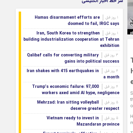
سر خط اخبار انگلیسی
بازگشتند
بودجه باشگاه سپاهان در سال ۱۴۰۵ مشخص
1 روز قبل
Hamas disarmament efforts are
1 روز قبل
شد
doomed to fail, IRGC says
Iran, South Korea to strengthen
1 روز قبل
building industrialization cooperation at Tehran
exhibition
Qalibaf calls for converting military
3 روز قبل
gains into political success
Iran shakes with 415 earthquakes in
4 روز قبل
a month
Trump’s economic failure: 97,000
4 روز قبل
workers axed amid AI hype, negligence
S
t
Mehrzad: Iran sitting volleyball
5 روز قبل
o
deserve greater respect
H
Vietnam ready to invest in
5 روز قبل
m
Mazandaran province