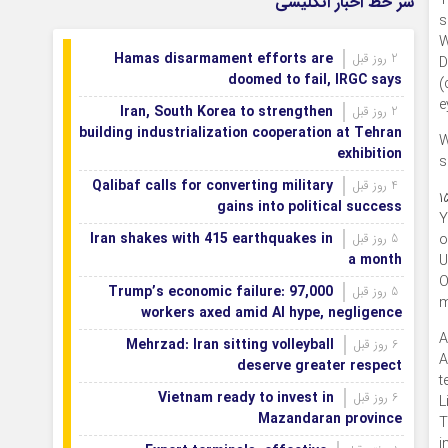
T
سر خط اخبار انگلیسی
می‌شود
s
اصفهان رتبه نخست کشور در توسعه و
W
1 روز قبل
Hamas disarmament efforts are
2 روز قبل
حمایت از تشکل‌های اجتماعی
D
doomed to fail, IRGC says
(
e
Iran, South Korea to strengthen
2 روز قبل
building industrialization cooperation at Tehran
W
exhibition
s
Qalibaf calls for converting military
4 روز قبل
۱
gains into political success
Y
Iran shakes with 415 earthquakes in
o
5 روز قبل
a month
U
O
Trump’s economic failure: 97,000
5 روز قبل
m
workers axed amid AI hype, negligence
A
Mehrzad: Iran sitting volleyball
6 روز قبل
A
deserve greater respect
t
Vietnam ready to invest in
6 روز قبل
L
Mazandaran province
T
i