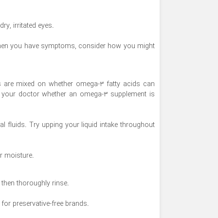
ry, irritated eyes.
s. When you have symptoms, consider how you might
s are mixed on whether omega-3 fatty acids can
 your doctor whether an omega-3 supplement is
l fluids. Try upping your liquid intake throughout
er moisture.
then thoroughly rinse.
or preservative-free brands.