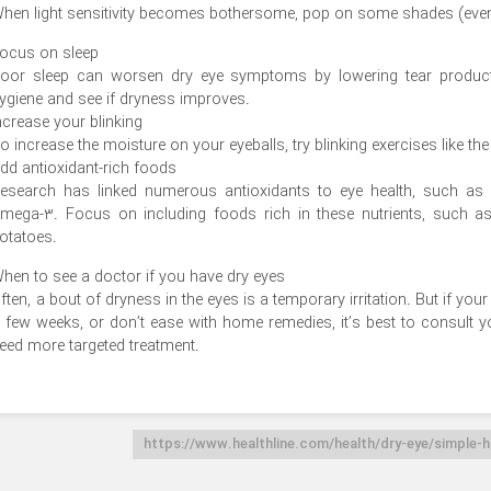
hen light sensitivity becomes bothersome, pop on some shades (even
ocus on sleep
oor sleep can worsen dry eye symptoms by lowering tear producti
ygiene and see if dryness improves.
ncrease your blinking
o increase the moisture on your eyeballs, try blinking exercises like th
dd antioxidant-rich foods
esearch has linked numerous antioxidants to eye health, such as l
mega-3. Focus on including foods rich in these nutrients, such as 
otatoes.
hen to see a doctor if you have dry eyes
ften, a bout of dryness in the eyes is a temporary irritation. But if 
 few weeks, or don’t ease with home remedies, it’s best to consult 
eed more targeted treatment.
https://www.healthline.com/health/dry-eye/simple