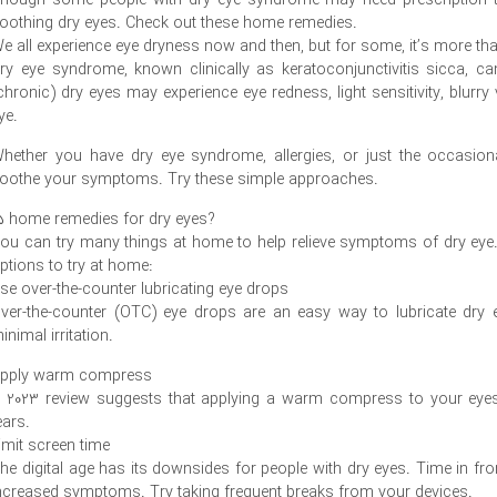
hough some people with dry eye syndrome may need prescription tre
oothing dry eyes. Check out these home remedies.
e all experience eye dryness now and then, but for some, it’s more t
ry eye syndrome, known clinically as keratoconjunctivitis sicca, c
chronic) dry eyes may experience eye redness, light sensitivity, blurr
ye.
hether you have dry eye syndrome, allergies, or just the occasiona
oothe your symptoms. Try these simple approaches.
۵ home remedies for dry eyes?
ou can try many things at home to help relieve symptoms of dry eye.
ptions to try at home:
se over-the-counter lubricating eye drops
ver-the-counter (OTC) eye drops are an easy way to lubricate dry e
inimal irritation.
pply warm compress
 2023 review suggests that applying a warm compress to your eye
ears.
imit screen time
he digital age has its downsides for people with dry eyes. Time in fr
ncreased symptoms. Try taking frequent breaks from your devices.