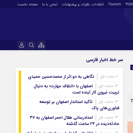
Polit
Tourism
انتقادات‌، نظرات و پیشنهادات
تماس با ما
صفحه نخست
فرهنگ و هنر
نام کاربری یا نشانی ایمیل
سر خط اخبار فارسی
En
آرشیو روزنامه
نگاهی به دو اثر از محمدحسین حمیدی
7 ساعت قبل
رمز عبور
آرشیو ۱۴۰۵
اصفهان با «ائتلاف مهارت» به دنبال
13 ساعت قبل
آرشیو ۱۴۰۴
تربیت نیروی کار آینده است
آرشیو ۱۴۰۳
T
تأکید استاندار اصفهان بر توسعه
13 ساعت قبل
مرا به خاطر بسپار
فناوری‌های پاک
آرشیو ۱۴۰۲
آرشیو ۱۴۰۱
امدادرسانی هلال احمر اصفهان به ۳۶
13 ساعت قبل
حادثه‌دیده در ۲۴ ساعت گذشته
آرشیو ۱۴۰۰