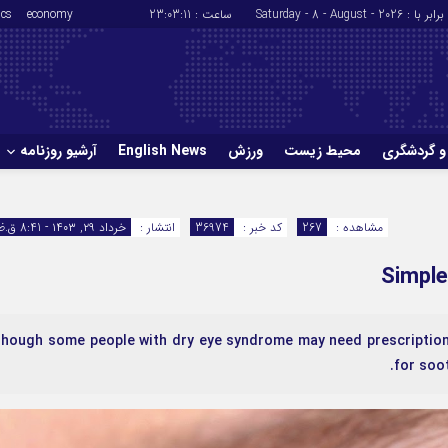
برابر با : Saturday - 8 - August - 2026
ساعت :
23:03:11
economy
ics
و گردشگری
محیط زیست
ورزش
English News
آرشیو روزنامه
حوادث
سلامت
مشاهده :
267
کد خبر :
36974
انتشار :
خرداد ۲۹, ۱۴۰۳ - 8:41 ق.ظ
ورزش
glish News
hough some people with dry eye syndrome may need prescription t
for soo