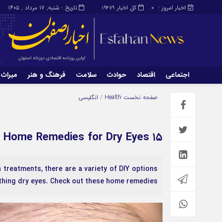
اخبار امروز :
کل اخبار
تاریخ : شنبه, ۱۷ مرداد , ۱۴۰۵
19479
0
اجتماعی
اقتصاد
حوادث
سلامت
فرهنگ و هنر
میراث 
اجتماعی
اقتصاد
صفحه نخست
Health
/
انگلیسی
میراث و گردشگری
محیط زیست
۱۵ Simple Home Remedies for Dry Eyes
reatments, there are a variety of DIY options
thing dry eyes. Check out these home remedies.