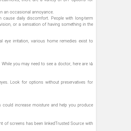
atments, there are a variety of DIY options for
han an occasional annoyance.
an cause daily discomfort. People with long-term
y vision, or a sensation of having something in the
l eye irritation, various home remedies exist to
 While you may need to see a doctor, here are 15
yes. Look for options without preservatives for
s could increase moisture and help you produce
ont of screens has been linkedTrusted Source with