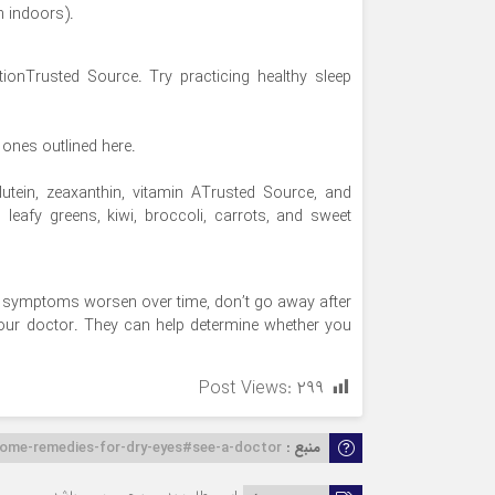
 indoors).
onTrusted Source. Try practicing healthy sleep
e ones outlined here.
utein, zeaxanthin, vitamin ATrusted Source, and
leafy greens, kiwi, broccoli, carrots, and sweet
your symptoms worsen over time, don’t go away after
your doctor. They can help determine whether you
Post Views:
۲۹۹
منبع :
-home-remedies-for-dry-eyes#see-a-doctor