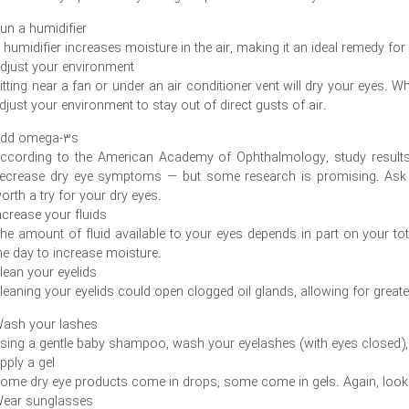
un a humidifier
 humidifier increases moisture in the air, making it an ideal remedy for d
djust your environment
itting near a fan or under an air conditioner vent will dry your eye
djust your environment to stay out of direct gusts of air.
dd omega-3s
ccording to the American Academy of Ophthalmology, study result
ecrease dry eye symptoms — but some research is promising. Ask
orth a try for your dry eyes.
ncrease your fluids
he amount of fluid available to your eyes depends in part on your tota
he day to increase moisture.
lean your eyelids
leaning your eyelids could open clogged oil glands, allowing for great
ash your lashes
sing a gentle baby shampoo, wash your eyelashes (with eyes closed), 
pply a gel
ome dry eye products come in drops; some come in gels. Again, look f
ear sunglasses