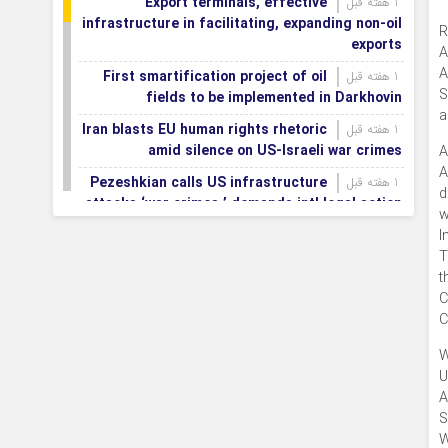
Export terminals, effective
1 هفته قبل
infrastructure in facilitating, expanding non-oil
R
exports
A
A
First smartification project of oil
1 هفته قبل
S
fields to be implemented in Darkhovin
a
Iran blasts EU human rights rhetoric
1 هفته قبل
amid silence on US-Israeli war crimes
A
A
Pezeshkian calls US infrastructure
1 هفته قبل
d
attacks ‘war crimes,’ demands intl legal action
w
I
Iran, Armenia chart a new roadmap
1 هفته قبل
T
for
t
IFRC lauds IRCS achievements, says
1 هفته قبل
C
committed to turning agreements into action
C
Women’s and men’s kabaddi teams
1 هفته قبل
W
learn fate: 2026 Asian games
U
Iran’s first geothermal power plant
1 هفته قبل
A
connected to national electricity grid
S
W