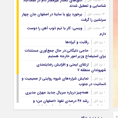
اتاق‌های کشتار غیرمجاز دام در نجف‌آباد
13 ساعت قبل
آرشیو ۱۳۹۹
شناسایی و تعطیل شدند
آرشیو ۱۳۹۸
برخورد پژو با ساینا در اصفهان جان چهار
13 ساعت قبل
آرشیو ۱۳۹۷
سرنشین را گرفت
ویسی: کار با تیم ذوب آهن را دوست
13 ساعت قبل
دارم
رقابت و آبراه‌ها
1 روز قبل
حاجی دلیگانی:در حال جمع‌آوری مستندات
1 روز قبل
برای استیضاح وزیر امور خارجه هستیم
ارتقای ایمنی و افزایش رضایتمندی
1 روز قبل
شهروندان منطقه ۷
نمایش شراره‌های شروه روایتی از صمیمیت و
1 روز قبل
انسانیت در جنوب
همه‌چیز درباره سریال جدید مهران مدیری
1 روز قبل
رشد ۴۶ درصدی نفوذ «اصفهان من» و
1 روز قبل
پیشرفت ۱۶ درصدی هوشمندسازی شهر اصفهان
اصفهان صاحب شرکت‌های ممیزی انرژی
1 روز قبل