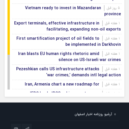
Vietnam ready to invest in Mazandaran
5 روز قبل
province
Export terminals, effective infrastructure in
1 هفته قبل
facilitating, expanding non-oil exports
First smartification project of oil fields to
1 هفته قبل
be implemented in Darkhovin
Iran blasts EU human rights rhetoric amid
1 هفته قبل
silence on US-Israeli war crimes
Pezeshkian calls US infrastructure attacks
1 هفته قبل
‘war crimes,’ demands intl legal action
Iran, Armenia chart a new roadmap for
1 هفته قبل
IFRC lauds IRCS achievements, says
1 هفته قبل
committed to turning agreements into action
Women’s and men’s kabaddi teams learn
1 هفته قبل
آرشیو روزنامه اخبار اصفهان
fate: 2026 Asian games
Iran’s first geothermal power plant
1 هفته قبل