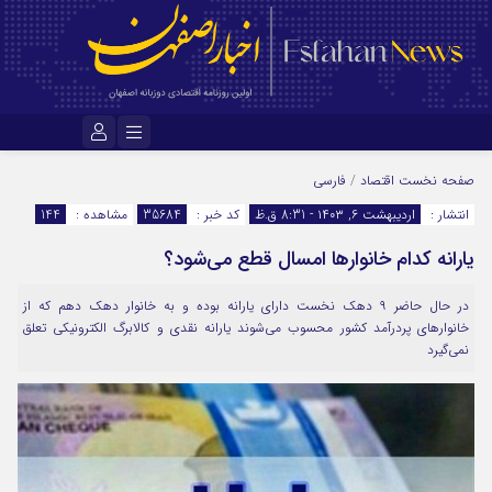
نام کاربری یا نشانی ایمیل
صفحه نخست
اقتصاد
/
فارسی
انتشار :
اردیبهشت ۶, ۱۴۰۳ - 8:31 ق.ظ
کد خبر :
35684
مشاهده :
144
یارانه کدام خانوارها امسال قطع می‌شود؟
رمز عبور
در حال حاضر ۹ دهک نخست دارای یارانه بوده و به خانوار دهک دهم که از
خانوارهای پردرآمد کشور محسوب می‌شوند یارانه نقدی و کالابرگ الکترونیکی تعلق
مرا به خاطر بسپار
نمی‌گیرد