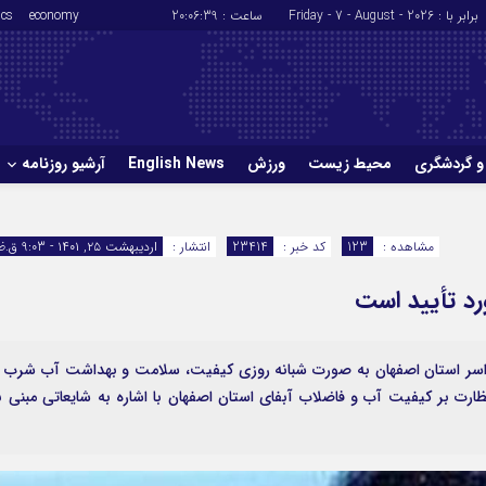
برابر با : Friday - 7 - August - 2026
ساعت :
20:06:40
economy
ics
و گردشگری
محیط زیست
ورزش
English News
آرشیو روزنامه
حوادث
سلامت
مشاهده :
123
کد خبر :
23414
انتشار :
اردیبهشت ۲۵, ۱۴۰۱ - 9:03 ق.ظ
ورزش
glish News
د تأیید است
راسر استان اصفهان به صورت شبانه روزی کیفیت، سلامت و بهداشت آب شرب ر
ارت بر کیفیت آب و فاضلاب آبفای استان اصفهان با اشاره به شایعاتی مبنی ب