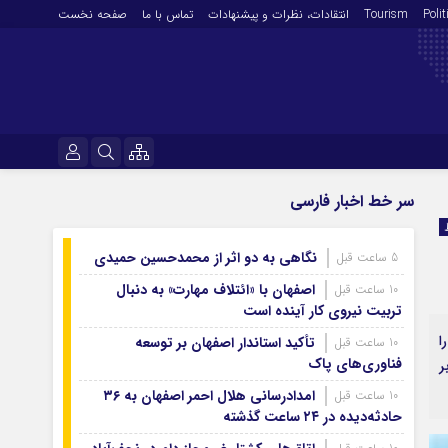
Polit
Tourism
انتقادات‌، نظرات و پیشنهادات
تماس با ما
صفحه نخست
فرهنگ و هنر
نام کاربری یا نشانی ایمیل
سر خط اخبار فارسی
En
آرشیو روزنامه
نگاهی به دو اثر از محمدحسین حمیدی
5 ساعت قبل
رمز عبور
آرشیو ۱۴۰۵
اصفهان با «ائتلاف مهارت» به دنبال
10 ساعت قبل
آرشیو ۱۴۰۴
تربیت نیروی کار آینده است
آرشیو ۱۴۰۳
ا
تأکید استاندار اصفهان بر توسعه
10 ساعت قبل
مرا به خاطر بسپار
فناوری‌های پاک
آرشیو ۱۴۰۲
ر
آرشیو ۱۴۰۱
امدادرسانی هلال احمر اصفهان به ۳۶
10 ساعت قبل
حادثه‌دیده در ۲۴ ساعت گذشته
آرشیو ۱۴۰۰