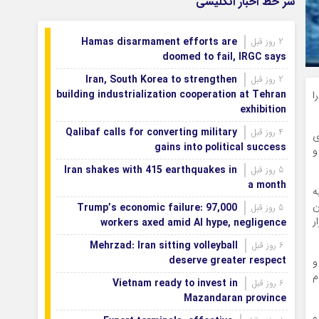
سر خط اخبار انگلیسی
می‌شود
اصفهان رتبه نخست کشور در توسعه و
1 روز قبل
Hamas disarmament efforts are
2 روز قبل
حمایت از تشکل‌های اجتماعی
doomed to fail, IRGC says
Iran, South Korea to strengthen
2 روز قبل
building industrialization cooperation at Tehran
ا
exhibition
Qalibaf calls for converting military
4 روز قبل
ی
gains into political success
و
Iran shakes with 415 earthquakes in
5 روز قبل
a month
ه
ن
Trump’s economic failure: 97,000
5 روز قبل
ر
workers axed amid AI hype, negligence
Mehrzad: Iran sitting volleyball
6 روز قبل
deserve greater respect
و
م
Vietnam ready to invest in
6 روز قبل
Mazandaran province
و