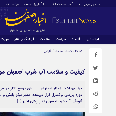
اخبار امروز :
کل اخبار
تاریخ : جمعه, ۱۶ مرداد , ۱۴۰۵
19479
7
اجتماعی
اقتصاد
حوادث
سلامت
فرهنگ و هنر
میراث 
اجتماعی
اقتصاد
صفحه نخست
سلامت
/
فارسی
میراث و گردشگری
محیط زیست
کیفیت و سلامت آب شرب اصفهان مور
مرکز بهداشت استان اصفهان به عنوان مرجع ناظر در س
مورد بررسی و کنترل قرار می‌دهد. مدیر مرکز پایش و نظ
آلودگی آب شرب اصفهان که روزهای اخیر […]