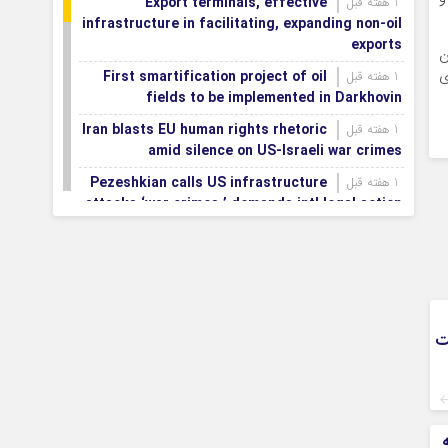
Export terminals, effective
1 هفته قبل
infrastructure in facilitating, expanding non-oil
exports
ن
ی
First smartification project of oil
1 هفته قبل
fields to be implemented in Darkhovin
Iran blasts EU human rights rhetoric
1 هفته قبل
amid silence on US-Israeli war crimes
Pezeshkian calls US infrastructure
1 هفته قبل
attacks ‘war crimes,’ demands intl legal action
Iran, Armenia chart a new roadmap
1 هفته قبل
for
IFRC lauds IRCS achievements, says
1 هفته قبل
committed to turning agreements into action
ت
Women’s and men’s kabaddi teams
1 هفته قبل
learn fate: 2026 Asian games
Iran’s first geothermal power plant
1 هفته قبل
connected to national electricity grid