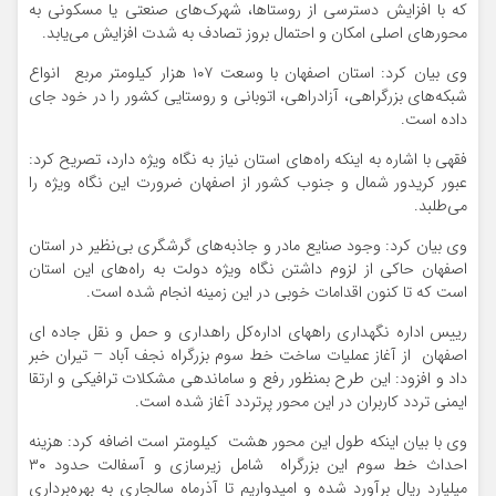
که با افزایش دسترسی از روستاها، شهرک‌های صنعتی یا مسکونی به
محورهای اصلی امکان و احتمال بروز تصادف به شدت افزایش می‌یابد.
وی بیان کرد: استان اصفهان با وسعت ۱۰۷ هزار کیلومتر مربع انواع
شبکه‌های بزرگراهی، آزادراهی، اتوبانی و روستایی کشور را در خود جای
داده است.
فقهی با اشاره به اینکه راه‌های استان نیاز به نگاه ویژه دارد، تصریح کرد:
عبور کریدور شمال و جنوب کشور از اصفهان ضرورت این نگاه ویژه را
می‌طلبد.
وی بیان کرد: وجود صنایع مادر و جاذبه‌های گرشگری بی‌نظیر در استان
اصفهان حاکی از لزوم داشتن نگاه ویژه دولت به راه‌های این استان
است که تا کنون اقدامات خوبی در این زمینه انجام شده است.
رییس اداره نگهداری راههای اداره‌کل راهداری و حمل و نقل جاده ای
اصفهان از آغاز عملیات ساخت خط سوم بزرگراه نجف آباد – تیران خبر
داد و افزود: این طرح بمنظور رفع و ساماندهی مشکلات ترافیکی و ارتقا
ایمنی تردد کاربران در این محور پرتردد آغاز شده است.
وی با بیان اینکه طول این محور هشت کیلومتر است اضافه کرد: هزینه
احداث خط سوم این بزرگراه شامل زیرسازی و آسفالت حدود ۳۰
میلیارد ریال برآورد شده و امیدواریم تا آذرماه سالجاری به بهره‌برداری