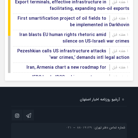
Export terminals, effective infrastructure in
1 هفته قبل
facilitating, expanding non-oil exports
First smartification project of oil fields to
1 هفته قبل
be implemented in Darkhovin
Iran blasts EU human rights rhetoric amid
1 هفته قبل
silence on US-Israeli war crimes
Pezeshkian calls US infrastructure attacks
1 هفته قبل
‘war crimes,’ demands intl legal action
Iran, Armenia chart a new roadmap for
1 هفته قبل
IFRC lauds IRCS achievements, says
1 هفته قبل
committed to turning agreements into action
Women’s and men’s kabaddi teams learn
1 هفته قبل
آرشیو روزنامه اخبار اصفهان
fate: 2026 Asian games
Iran’s first geothermal power plant
1 هفته قبل
connected to national electricity grid
شماره تماس دفتر تهران: