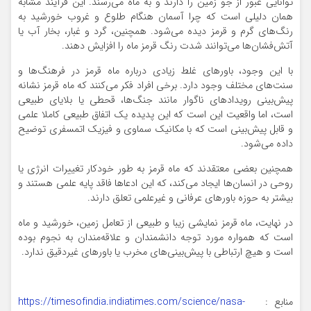
توانایی عبور از جو زمین را دارند و به ماه می‌رسند. این فرآیند مشابه
همان دلیلی است که چرا آسمان هنگام طلوع و غروب خورشید به
رنگ‌های گرم و قرمز دیده می‌شود. همچنین، گرد و غبار، بخار آب یا
آتش‌فشان‌ها می‌توانند شدت رنگ قرمز ماه را افزایش دهند.
با این وجود، باورهای غلط زیادی درباره ماه قرمز در فرهنگ‌ها و
سنت‌های مختلف وجود دارد. برخی افراد فکر می‌کنند که ماه قرمز نشانه
پیش‌بینی رویدادهای ناگوار مانند جنگ‌ها، قحطی یا بلایای طبیعی
است، اما واقعیت این است که این پدیده یک اتفاق طبیعی کاملا علمی
و قابل پیش‌بینی است که با مکانیک سماوی و فیزیک اتمسفری توضیح
داده می‌شود.
همچنین بعضی معتقدند که ماه قرمز به طور خودکار تغییرات انرژی یا
روحی در انسان‌ها ایجاد می‌کند، که این ادعاها فاقد پایه علمی هستند و
بیشتر به حوزه باورهای عرفانی و غیرعلمی تعلق دارند.
در نهایت، ماه قرمز نمایشی زیبا و طبیعی از تعامل زمین، خورشید و ماه
است که همواره مورد توجه دانشمندان و علاقه‌مندان به نجوم بوده
است و هیچ ارتباطی با پیش‌بینی‌های مخرب یا باورهای غیردقیق ندارد.
منابع :
https://timesofindia.indiatimes.com/science/nasa-