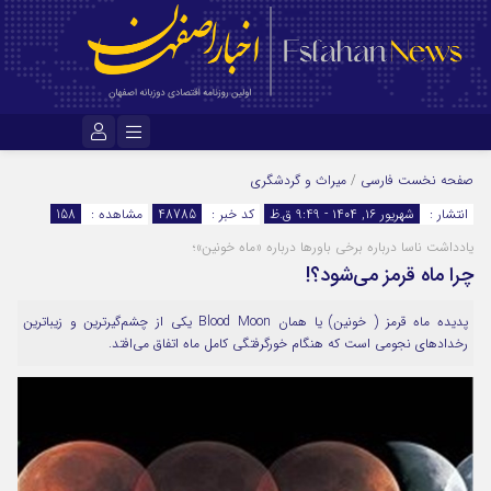
نام کاربری یا نشانی ایمیل
صفحه نخست
فارسی
/
میراث و گردشگری
انتشار :
شهریور ۱۶, ۱۴۰۴ - 9:49 ق.ظ
کد خبر :
48785
مشاهده :
158
یادداشت ناسا درباره برخی باورها درباره «ماه خونین»؛
رمز عبور
چرا ماه قرمز می‌شود؟!
پدیده ماه قرمز ( خونین) یا همان Blood Moon یکی از چشم‌گیرترین و زیباترین
مرا به خاطر بسپار
رخدادهای نجومی است که هنگام خورگرفتگی کامل ماه اتفاق می‌افتد.