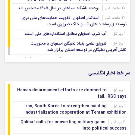
بودجه باشگاه سپاهان در سال ۱۴۰۵ مشخص شد
20 ساعت قبل
استاندار اصفهان: تقویت حمایت‌های ملی برای
20 ساعت قبل
توسعه زیرساخت‌های آب و خاک ضروری است
آب شرب اصفهان مطابق استانداردهای ملی است
1 روز قبل
شورای علمی بنیاد نخبگان اصفهان با محوریت
1 روز قبل
نقش‌آفرینی نخبگان در توسعه استان برگزار شد
شتاب‌بخشی به احداث شهرک تخصصی پوشاک اصفهان
1 روز قبل
سر خط اخبار انگلیسی
Hamas disarmament efforts are doomed to
1 روز قبل
fail, IRGC says
Iran, South Korea to strengthen building
1 روز قبل
industrialization cooperation at Tehran exhibition
Qalibaf calls for converting military gains
3 روز قبل
into political success