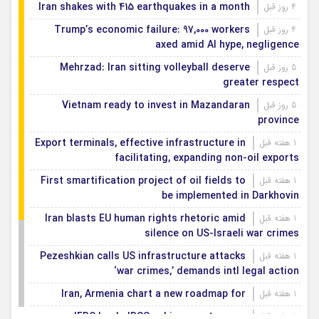
Iran shakes with 415 earthquakes in a month
4 روز قبل
Trump’s economic failure: 97,000 workers
4 روز قبل
axed amid AI hype, negligence
Mehrzad: Iran sitting volleyball deserve
5 روز قبل
greater respect
Vietnam ready to invest in Mazandaran
5 روز قبل
province
Export terminals, effective infrastructure in
1 هفته قبل
facilitating, expanding non-oil exports
First smartification project of oil fields to
1 هفته قبل
be implemented in Darkhovin
Iran blasts EU human rights rhetoric amid
1 هفته قبل
silence on US-Israeli war crimes
Pezeshkian calls US infrastructure attacks
1 هفته قبل
‘war crimes,’ demands intl legal action
Iran, Armenia chart a new roadmap for
1 هفته قبل
IFRC lauds IRCS achievements, says
1 هفته قبل