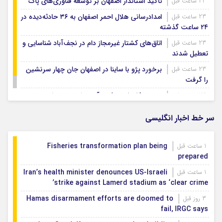
تأکید استاندار اصفهان بر توسعه فناوری‌های پاک
23 ساعت قبل
امدادرسانی هلال احمر اصفهان به ۳۶ حادثه‌دیده در
23 ساعت قبل
۲۴ ساعت گذشته
اتاق‌های کشتار غیرمجاز دام در نجف‌آباد شناسایی و
23 ساعت قبل
تعطیل شدند
برخورد پژو با ساینا در اصفهان جان چهار سرنشین
23 ساعت قبل
را گرفت
ویسی: کار با تیم ذوب آهن را دوست دارم
23 ساعت قبل
سر خط اخبار انگلیسی
Fisheries transformation plan being
1 ساعت قبل
prepared
Iran’s health minister denounces US-Israeli
1 ساعت قبل
strike against Lamerd stadium as ‘clear crime’
Hamas disarmament efforts are doomed to
3 روز قبل
fail, IRGC says