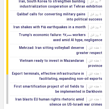
Iran, South Korea to strengthen building
3 روز قبل
industrialization cooperation at Tehran exhibition
Qalibaf calls for converting military gains
5 روز قبل
into political success
Iran shakes with 415 earthquakes in a month
6 روز قبل
Trump’s economic failure: 97,000 workers
6 روز قبل
axed amid AI hype, negligence
Mehrzad: Iran sitting volleyball deserve
1 هفته قبل
greater respect
Vietnam ready to invest in Mazandaran
1 هفته قبل
province
Export terminals, effective infrastructure in
1 هفته قبل
facilitating, expanding non-oil exports
First smartification project of oil fields to
1 هفته قبل
be implemented in Darkhovin
Iran blasts EU human rights rhetoric amid
1 هفته قبل
silence on US-Israeli war crimes