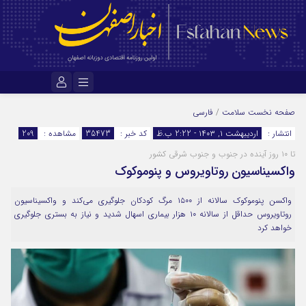
نام کاربری یا نشانی ایمیل
صفحه نخست
سلامت
/
فارسی
انتشار :
اردیبهشت ۱, ۱۴۰۳ - 2:22 ب.ظ
کد خبر :
35473
مشاهده :
209
تا ۱۰ روز آینده در جنوب و جنوب شرقی کشور
رمز عبور
واکسیناسیون روتاویروس و پنوموکوک
واکسن پنوموکوک سالانه از ۱۵۰۰ مرگ کودکان جلوگیری می‌کند و واکسیناسیون
مرا به خاطر بسپار
روتاویروس حداقل از سالانه ۱۰ هزار بیماری اسهال شدید و نیاز به بستری جلوگیری
خواهد کرد