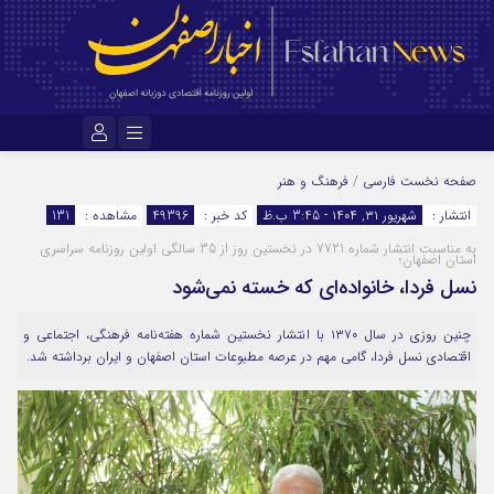
نام کاربری یا نشانی ایمیل
صفحه نخست
فارسی
/
فرهنگ و هنر
انتشار :
شهریور ۳۱, ۱۴۰۴ - 3:45 ب.ظ
کد خبر :
49396
مشاهده :
131
به مناسبت انتشار شماره 7721 در نخستین روز از 35 سالگی اولین روزنامه سراسری
رمز عبور
استان اصفهان؛
نسل فردا، خانواده‌ای که خسته نمی‌شود
چنین روزی در سال ۱۳۷۰ با انتشار نخستین شماره هفته‌نامه فرهنگی، اجتماعی و
مرا به خاطر بسپار
اقتصادی نسل فردا، گامی مهم در عرصه مطبوعات استان اصفهان و ایران برداشته شد.