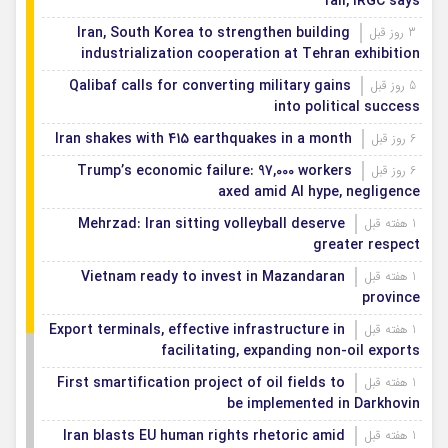
fail, IRGC says
Iran, South Korea to strengthen building
3 روز قبل
industrialization cooperation at Tehran exhibition
Qalibaf calls for converting military gains
5 روز قبل
into political success
Iran shakes with 415 earthquakes in a month
6 روز قبل
Trump’s economic failure: 97,000 workers
6 روز قبل
axed amid AI hype, negligence
Mehrzad: Iran sitting volleyball deserve
1 هفته قبل
greater respect
Vietnam ready to invest in Mazandaran
1 هفته قبل
province
Export terminals, effective infrastructure in
1 هفته قبل
facilitating, expanding non-oil exports
First smartification project of oil fields to
1 هفته قبل
be implemented in Darkhovin
Iran blasts EU human rights rhetoric amid
1 هفته قبل