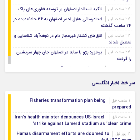
تأکید استاندار اصفهان بر توسعه فناوری‌های پاک
23 ساعت قبل
امدادرسانی هلال احمر اصفهان به ۳۶ حادثه‌دیده در
23 ساعت قبل
۲۴ ساعت گذشته
اتاق‌های کشتار غیرمجاز دام در نجف‌آباد شناسایی و
23 ساعت قبل
تعطیل شدند
برخورد پژو با ساینا در اصفهان جان چهار سرنشین
23 ساعت قبل
را گرفت
ویسی: کار با تیم ذوب آهن را دوست دارم
23 ساعت قبل
سر خط اخبار انگلیسی
Fisheries transformation plan being
1 ساعت قبل
prepared
Iran’s health minister denounces US-Israeli
1 ساعت قبل
strike against Lamerd stadium as ‘clear crime’
Hamas disarmament efforts are doomed to
3 روز قبل