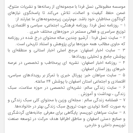
موسسه مطبوعاتی نسل فردا با مجموعه‌ای از رسانه‌ها و نشریات متنوع،
ضمن حفظ کیفیت و اصالت، تلاش می‌کند تا پاسخگوی نیازهای
گوناگون مخاطبان خود باشد. مهم‌ترین زیرمجموعه‌های ما عبارتند از:
1 – روزنامه نسل فردا: روزنامه فرهنگی، اجتماعی، سیاسی و اقتصادی با
توزیع سراسری و فعالی مستمر در حوزه‌های مختلف خبری .
2 – سایت نسل فردا : آرشیو چندین ساله محتوای درج شده در روزنامه
که حاوی مطالب همه حوزه‌ها برای پژوهش و استناد تاریخی است.
3 – سایت اخبار اصفهان: مرجع اصلی اخبار استانی و منطقه‌ای با
پوشش جامع و تحلیلی رویدادها .
4 – روزنامه اخبار اصفهان: نشریه ای پرمخاطب و تخصصی در عرصه
خبرهای روز استان اصفهان.
5 – سایت سپاهان خبر: پورتال خبری با تمرکز بر رویدادهای سیاسی،
اقتصادی و اجتماعی استان اصفهان با پوشش ۲۴ ساعته.
6 – سایت زندگی سالم: نشریه‌ای تخصصی در حوزه سلامت، سبک
زندگی ، بهداشت و آموزش .
7 – فصلنامه زندگی سالم : مجله‌ای وزین با محتوای کلی سبک زندگی و
به صورت کاملا تولیدی جهت ترویج سبک زندگی بهتر در خانواده‌ها.
8 – سایت سپاهان توریسم: پایگاهی برای معرفی جاذبه‌های گردشگری
و صنایع دستی اصفهان و مناطق اطرافبا هدف حرکت در توسعه صنعت
توریسم داخلی و خارجی.