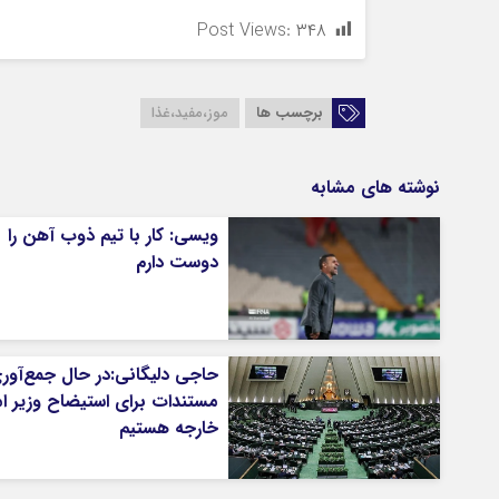
Post Views:
۳۴۸
برچسب ها
موز،مفید،غذا
نوشته های مشابه
ویسی: کار با تیم ذوب آهن را
دوست دارم
حاجی دلیگانی:در حال جمع‌آور
مستندات برای استیضاح وزیر ام
خارجه هستیم