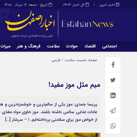
اخبار امروز :
کل اخبار
تاریخ : جمعه, ۱۶ مرداد , ۱۴۰۵
19473
1
اجتماعی
اقتصاد
حوادث
سلامت
فرهنگ و هنر
میراث 
اجتماعی
اقتصاد
صفحه نخست
سلامت
/
فارسی
میراث و گردشگری
محیط زیست
میم مثل موز مفید!
پریسا جمدی: موز یکی از سالم‌ترین و خوشمزه‌ترین و ه
از خواص موز برای سلامتی پرداخته‌ایم. ۱ – سرشار […]