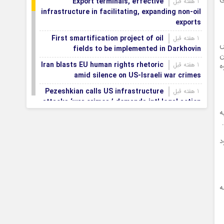
Export terminals, effective
1 هفته قبل
infrastructure in facilitating, expanding non-oil
exports
First smartification project of oil
1 هفته قبل
ش
fields to be implemented in Darkhovin
ا در عین
Iran blasts EU human rights rhetoric
1 هفته قبل
ه
amid silence on US-Israeli war crimes
Pezeshkian calls US infrastructure
1 هفته قبل
attacks ‘war crimes,’ demands intl legal action
ه
Iran, Armenia chart a new roadmap
1 هفته قبل
for
د
IFRC lauds IRCS achievements, says
1 هفته قبل
committed to turning agreements into action
Women’s and men’s kabaddi teams
1 هفته قبل
learn fate: 2026 Asian games
ه
Iran’s first geothermal power plant
1 هفته قبل
connected to national electricity grid