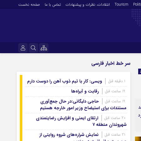
Polit
Tourism
انتقادات‌، نظرات و پیشنهادات
تماس با ما
صفحه نخست
فرهنگ و هنر
نام کاربری یا نشانی ایمیل
سر خط اخبار فارسی
En
آرشیو روزنامه
ویسی: کار با تیم ذوب آهن را دوست دارم
1 دقیقه قبل
رمز عبور
آرشیو ۱۴۰۵
رقابت و آبراه‌ها
19 ساعت قبل
آرشیو ۱۴۰۴
حاجی دلیگانی:در حال جمع‌آوری
19 ساعت قبل
آرشیو ۱۴۰۳
د
مستندات برای استیضاح وزیر امور خارجه هستیم
مرا به خاطر بسپار
آرشیو ۱۴۰۲
مک می‌کند. در این مقاله به ۱۰ مورد
ارتقای ایمنی و افزایش رضایتمندی
20 ساعت قبل
آرشیو ۱۴۰۱
شهروندان منطقه ۷
آرشیو ۱۴۰۰
نمایش شراره‌های شروه روایتی از
21 ساعت قبل