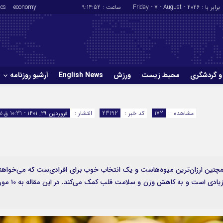
برابر با : Friday - 7 - August - 2026
ساعت :
9:14:53
economy
ics
و گردشگری
محیط زیست
ورزش
English News
آرشیو روزنامه
حوادث
سلامت
مشاهده :
172
کد خبر :
23192
انتشار :
فروردین ۲۹, ۱۴۰۱ - 10:31 ق.ظ
ورزش
glish News
مچنین ارزان‌ترین میوه‌هاست و یک انتخاب خوب برای افرادی‌ست که می‌خواهن
عادات غذایی سالمی داشته باشند. موز حاوی مواد مغذی زیادی است و به کاهش وزن و سلامت قلب ک