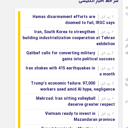
سر خط اخبار انگلیسی
بازگشتند
د
مک می‌کند. در این مقاله به ۱۰ مورد
Hamas disarmament efforts are
2 روز قبل
doomed to fail, IRGC says
Iran, South Korea to strengthen
2 روز قبل
building industrialization cooperation at Tehran
موز حاوی مقدار زیادی فیبر و چندین آنتی اکسیدان است. ارزش غذایی یک موز با اندازه معمولی (۱۱۸ گرم) به شرح زیر است: کالری: ۱۱۲،
exhibition
 ارزش روزانه، ریبوفلاوین: ۷٪ از ارزش روزانه، فولات: ۶٪ از
ز حاوی
Qalibaf calls for converting military
4 روز قبل
gains into political success
Iran shakes with 415 earthquakes in
5 روز قبل
a month
ی
Trump’s economic failure: 97,000
5 روز قبل
ا
workers axed amid AI hype, negligence
Mehrzad: Iran sitting volleyball
6 روز قبل
ر
deserve greater respect
Vietnam ready to invest in
6 روز قبل
Mazandaran province
ی