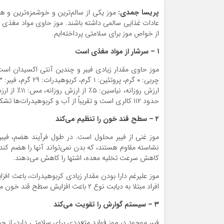
پریسا جمدی
:
موز یکی از سالم‌ترین و خوشمزه‌ترین و 
از خواص موز برای سلامتی پرداخته‌ایم.
۱ –
سرشار از مواد مغذی است
حدود ۱۱۲ کالری است و تقریباً از آب و کربوهیدرات‌ها تشکیل شده است. موز پروتئین خیلی کمی دارد و چربی ندارند.
۲ –
سطح قند خون را تنظیم می‌کند
موز غنی از فیبر محلول است. در طول فرآیند هضم، فیب
نشاسته مقاوم هستند، که بدن نمی‌تواند آنها را هضم کند.
کاهش سرعت تخلیه معده، اشتها را کاهش می‌دهند.
موز علیرغم دارا بودن مقدار زیادی کربوهیدرات، باعث افز
افراد مبتلا به دیابت نوع ۲ باعث افزایش سطح قند خون می‌شود، تاحد ممکن این افراد باید از خوردن مقدار زیاد این میوه اجتناب کنند.
۳ –
سیستم گوارش را تقویت می‌کند
فیبر موجود در موز فواید متعددی برای سلامتی دارد، از ح