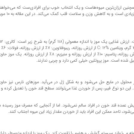
همچنین ارزان‌ترین میوه‌هاست و یک انتخاب خوب برای افرادی‌ست که می‌خواهن
عادات غذایی سالمی داشته باشند. موز حاوی مواد مغذی زیادی است و به کاهش وزن و سلامت قلب ک
چربی: ۰ گرم، پروتئین: ۱ گرم، کربوهیدرات: ۲۹ گرم، فیبر: ۳ گرم، ویتامین C: 12% از
ارزش روزانه، نیاسین: ۵٪ از ارزش روزانه، مس: ۱۱٪ از ارزش روزانه، پتاسیم: ۱۰٪ از ارزش روزانه و منیزیم: ۸٪ از ارزش روزانه. یک مو
ر محلول در مایع حل می‌شود و به شکل ژل در می‌آید. موزهای نارس نیز حاو
 این دو نوع فیبر، پس از خوردن غذا می‌توانند سطح قند خون را تعدیل کرده و ب
ایش عمده قند خون در افراد سالم نمی‌شود. اما از آنجایی که مصرف موز رسیده د
مله می‌تواند سیستم گوارش و هضم را تقویت کند. یک موز با اندازه متوسط، دارا