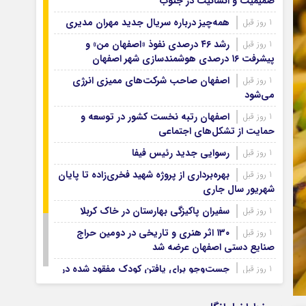
صمیمیت و انسانیت در جنوب
آرشیو ۱۳۹۹
آرشیو ۱۳۹۸
همه‌چیز درباره سریال جدید مهران مدیری
1 روز قبل
آرشیو ۱۳۹۷
رشد ۴۶ درصدی نفوذ «اصفهان من» و
1 روز قبل
پیشرفت ۱۶ درصدی هوشمندسازی شهر اصفهان
اصفهان صاحب شرکت‌های ممیزی انرژی
1 روز قبل
می‌شود
اصفهان رتبه نخست کشور در توسعه و
1 روز قبل
حمایت از تشکل‌های اجتماعی
رسوایی جدید رئیس فیفا
1 روز قبل
بهره‌برداری از پروژه شهید فخری‌زاده تا پایان
1 روز قبل
شهریور سال جاری
سفیران پاکیزگی بهارستان در خاک کربلا
1 روز قبل
۱۳۰ اثر هنری و تاریخی در دومین حراج
1 روز قبل
صنایع دستی اصفهان عرضه شد
جست‌وجو برای یافتن کودک مفقود شده در
1 روز قبل
حاشیه زاینده‌رود ادامه دارد
۷۴ هزار زائر اصفهانی اربعین با اتوبوس
1 روز قبل