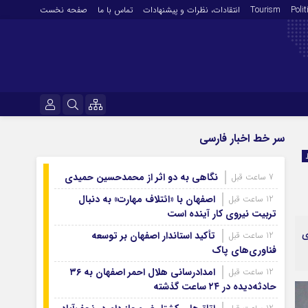
Polit
Tourism
انتقادات‌، نظرات و پیشنهادات
تماس با ما
صفحه نخست
فرهنگ و هنر
نام کاربری یا نشانی ایمیل
سر خط اخبار فارسی
En
آرشیو روزنامه
نگاهی به دو اثر از محمدحسین حمیدی
7 ساعت قبل
رمز عبور
آرشیو ۱۴۰۵
اصفهان با «ائتلاف مهارت» به دنبال
12 ساعت قبل
آرشیو ۱۴۰۴
تربیت نیروی کار آینده است
آرشیو ۱۴۰۳
ی
تأکید استاندار اصفهان بر توسعه
12 ساعت قبل
مرا به خاطر بسپار
فناوری‌های پاک
آرشیو ۱۴۰۲
آرشیو ۱۴۰۱
امدادرسانی هلال احمر اصفهان به ۳۶
12 ساعت قبل
حادثه‌دیده در ۲۴ ساعت گذشته
آرشیو ۱۴۰۰