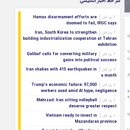
سر خط اخبار انگلیسی
می‌شود
اصفهان رتبه نخست کشور در توسعه و
1 روز قبل
Hamas disarmament efforts are
2 روز قبل
حمایت از تشکل‌های اجتماعی
doomed to fail, IRGC says
Iran, South Korea to strengthen
2 روز قبل
ی
building industrialization cooperation at Tehran
exhibition
ت
Qalibaf calls for converting military
4 روز قبل
ن
gains into political success
Iran shakes with 415 earthquakes in
5 روز قبل
ر
a month
Trump’s economic failure: 97,000
5 روز قبل
و
workers axed amid AI hype, negligence
ه
Mehrzad: Iran sitting volleyball
6 روز قبل
deserve greater respect
ی
Vietnam ready to invest in
6 روز قبل
Mazandaran province
ا