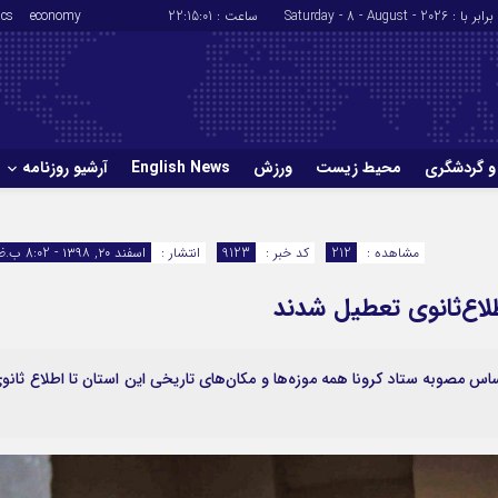
برابر با : Saturday - 8 - August - 2026
ساعت :
22:15:02
economy
ics
و گردشگری
محیط زیست
ورزش
English News
آرشیو روزنامه
حوادث
سلامت
مشاهده :
212
کد خبر :
9123
انتشار :
اسفند ۲۰, ۱۳۹۸ - 8:02 ب.ظ
ورزش
glish News
لاع‌ثانوی تعطیل شدند
س مصوبه ستاد کرونا همه موزه‌ها و مکان‌های تاریخی این استان تا اطلاع ثانو