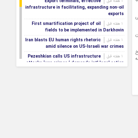
Export terminals, effective
1 هفته قبل
infrastructure in facilitating, expanding non-oil
exports
ی
First smartification project of oil
1 هفته قبل
fields to be implemented in Darkhovin
ن
Iran blasts EU human rights rhetoric
1 هفته قبل
amid silence on US-Israeli war crimes
اخ
Pezeshkian calls US infrastructure
1 هفته قبل
ه
attacks ‘war crimes,’ demands intl legal action
Iran, Armenia chart a new roadmap
1 هفته قبل
for
IFRC lauds IRCS achievements, says
1 هفته قبل
committed to turning agreements into action
Women’s and men’s kabaddi teams
1 هفته قبل
learn fate: 2026 Asian games
Iran’s first geothermal power plant
1 هفته قبل
connected to national electricity grid