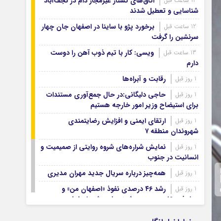
اتاق‌های کشتار غیرمجاز دام در نجف‌آباد
12 ساعت قبل
آرشیو ۱۳۹۹
شناسایی و تعطیل شدند
آرشیو ۱۳۹۸
برخورد پژو با ساینا در اصفهان جان چهار
12 ساعت قبل
آرشیو ۱۳۹۷
سرنشین را گرفت
ویسی: کار با تیم ذوب آهن را دوست
13 ساعت قبل
دارم
رقابت و آبراه‌ها
1 روز قبل
حاجی دلیگانی:در حال جمع‌آوری مستندات
1 روز قبل
برای استیضاح وزیر امور خارجه هستیم
ارتقای ایمنی و افزایش رضایتمندی
1 روز قبل
شهروندان منطقه ۷
نمایش شراره‌های شروه روایتی از صمیمیت و
1 روز قبل
انسانیت در جنوب
همه‌چیز درباره سریال جدید مهران مدیری
1 روز قبل
رشد ۴۶ درصدی نفوذ «اصفهان من» و
1 روز قبل
پیشرفت ۱۶ درصدی هوشمندسازی شهر اصفهان
اصفهان صاحب شرکت‌های ممیزی انرژی
1 روز قبل