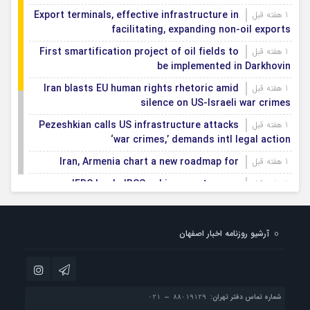
Export terminals, effective infrastructure in
1 هفته قبل
facilitating, expanding non-oil exports
First smartification project of oil fields to
1 هفته قبل
be implemented in Darkhovin
Iran blasts EU human rights rhetoric amid
1 هفته قبل
silence on US-Israeli war crimes
Pezeshkian calls US infrastructure attacks
1 هفته قبل
‘war crimes,’ demands intl legal action
Iran, Armenia chart a new roadmap for
1 هفته قبل
IFRC lauds IRCS achievements, says
1 هفته قبل
committed to turning agreements into action
Women’s and men’s kabaddi teams learn
1 هفته قبل
آرشیو روزنامه اخبار اصفهان
fate: 2026 Asian games
Iran’s first geothermal power plant
1 هفته قبل
connected to national electricity grid
شماره تماس دفتر تهران: