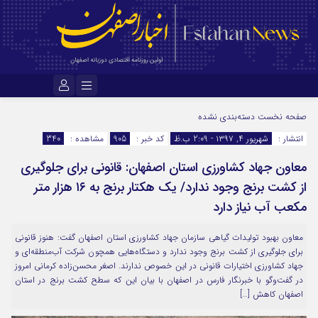
نام کاربری یا نشانی ایمیل
صفحه نخست
دسته‌بندی نشده
انتشار :
شهریور ۴, ۱۳۹۷ - 2:09 ب.ظ
کد خبر :
905
مشاهده :
340
معاون جهاد کشاورزی استان اصفهان: قانونی برای جلوگیری
رمز عبور
از کشت برنج وجود ندارد/ یک هکتار برنج به ۱۶ هزار متر
مکعب آب نیاز دارد
مرا به خاطر بسپار
معاون بهبود تولیدات گیاهی سازمان جهاد کشاورزی استان اصفهان گفت: هنوز قانونی
برای جلوگیری از کشت برنج وجود ندارد و دستگاه‌هایی همچون شرکت آب‌منطقه‌ای و
جهاد کشاورزی اختیارات قانونی در این خصوص ندارند. اصغر محسن‌زاده کرمانی امروز
در گفت‌وگو با خبرنگار فارس در اصفهان با بیان این که سطح کشت برنج در استان
اصفهان کاهش […]