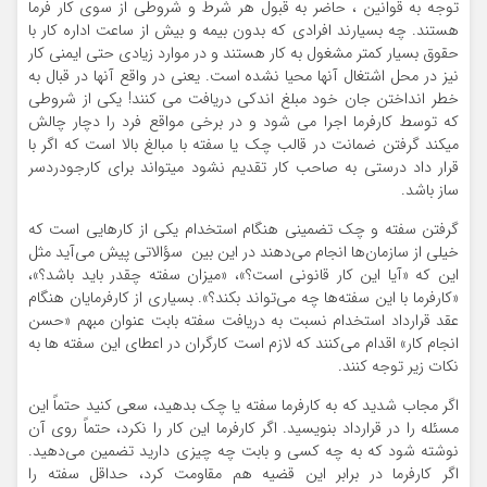
توجه به قوانین ، حاضر به قبول هر شرط و شروطی از سوی کار فرما
هستند. چه بسیارند افرادی که بدون بیمه و بیش از ساعت اداره کار با
حقوق بسیار کمتر مشغول به کار هستند و در موارد زیادی حتی ایمنی کار
نیز در محل اشتغال آنها محیا نشده است. یعنی در واقع آنها در قبال به
خطر انداختن جان خود مبلغ اندکی دریافت می کنند! یکی از شروطی
که توسط کارفرما اجرا می شود و در برخی مواقع فرد را دچار چالش
میکند گرفتن ضمانت در قالب چک یا سفته با مبالغ بالا است که اگر با
قرار داد درستی به صاحب کار تقدیم نشود میتواند برای کارجودردسر
ساز باشد.
گرفتن سفته و چک تضمینی هنگام استخدام یکی از کارهایی است که
خیلی از سازمان‌ها انجام می‌دهند در این بین سؤالاتی پیش می‌آید مثل
این که «آیا این کار قانونی است؟»، «میزان سفته چقدر باید باشد؟»،
«کارفرما با این سفته‌ها چه می‌تواند بکند؟». بسیاری از کارفرمایان هنگام
عقد قرارداد استخدام نسبت به دریافت سفته بابت عنوان مبهم «حسن
انجام کار» اقدام می‌کنند که لازم است کارگران در اعطای این سفته ها به
نکات زیر توجه کنند.
اگر مجاب شدید که به کارفرما سفته یا چک بدهید، سعی کنید حتماً این
مسئله را در قرارداد بنویسید. اگر کارفرما این کار را نکرد، حتماً روی آن
نوشته شود که به چه کسی و بابت چه چیزی دارید تضمین می‌دهید.
اگر کارفرما در برابر این قضیه هم مقاومت کرد، حداقل سفته را