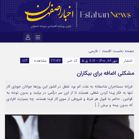
نام کاربری یا نشانی ایمیل
صفحه نخست
اقتصاد
/
فارسی
انتشار :
مهر ۲۸, ۱۴۰۰ - 7:16 ق.ظ
کد خبر :
22046
مشاهده :
183
مشکلی اضافه برای بیکاران
رمز عبور
فرزانه مستاجران متاسفانه به علت کم بود شغل در کشور این روزها جوانان جویای کار
تنها به فکر پیدا کردن شغلی هستند تا از این سر درگمی در بیایند و بدون توجه به
مرا به خاطر بسپار
قوانین ، حاضر به قبول هر شرط و شروطی از سوی کار فرما هستند. چه بسیارند افرادی
که بدون بیمه و بیش […]