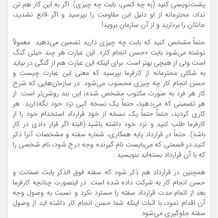
پشت‌نویسی کنید (به چه کسی، بابت چه چیزی). اگر به این کار هم تن
نداد، محترمانه از او دلیل این مقاومت را بپرسید و اگر قانع نشدید،
جانتان را بردارید و از آن سازمان بروید!
حتماً مشخص کنید که بابت چه چیزی دارید تضمین می‌دهید. معمولاً
نوشته می‌شود بابت «حسن انجام کار». این عبارت هر چند خیلی گنگ
است ولی از هیچی بهتر است. برای اینکه این عبارت هم از گنگی در بیاید
به شکلی محترمانه از کارفرما بپرسید که معنی این عبارت چیست و
حسن انجام کار چه چیزی محسوب می‌شود. در سازمان‌هایی که شرح
کار هر فرد به صورت مکتوب مشخص شده، این بند روشن‌تر است. از
هر تضمینی که می‌دهید، حتماً یک نسخه کپی نزد خود نگه‌دارید. هر
کاری کردید، حتماً حتماً یک نسخه از خود قرارداد استخدام خود را از
کارفرما طلب کنید و نزد خود داشته باشید.(البته اگر قرار دادی در کار
باشد). حتماً در قرارداد پایه همکاری، شماره سفته و مشخصات آنرا ذکر
کنید.در قسمتی که می‌بایست نام گیرنده وجه درج شود، نام شخصی را
که با آن قرارداد بسته‌اید بنویسید .
همچنین در قرارداد هم ذکر شود که سفته فوق الذکر بابت ضمانت و
حسن انجام کار به شرکت داده شده است. در اینصورت چنانچه کارفرما
بعد از اتمام مدت قرارداد سفته را مسترد نکرد و نسبت به وصول وجه
آن اقدام نمود، با اثبات اینکه شما حسن انجام کار داشته اید از وصول
سفته جلوگیری می‌شود.