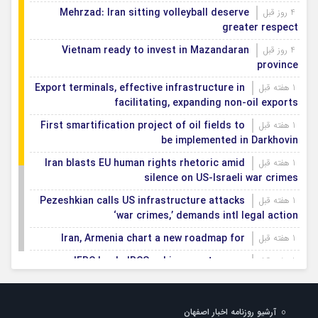
Mehrzad: Iran sitting volleyball deserve
4 روز قبل
greater respect
Vietnam ready to invest in Mazandaran
4 روز قبل
province
Export terminals, effective infrastructure in
1 هفته قبل
facilitating, expanding non-oil exports
First smartification project of oil fields to
1 هفته قبل
be implemented in Darkhovin
Iran blasts EU human rights rhetoric amid
1 هفته قبل
silence on US-Israeli war crimes
Pezeshkian calls US infrastructure attacks
1 هفته قبل
‘war crimes,’ demands intl legal action
Iran, Armenia chart a new roadmap for
1 هفته قبل
IFRC lauds IRCS achievements, says
1 هفته قبل
committed to turning agreements into action
Women’s and men’s kabaddi teams learn
1 هفته قبل
آرشیو روزنامه اخبار اصفهان
fate: 2026 Asian games