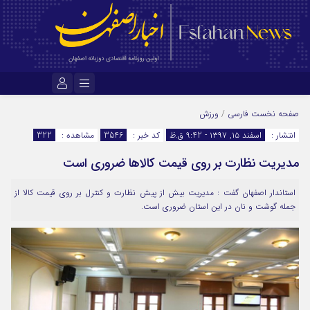
نام کاربری یا نشانی ایمیل
صفحه نخست
فارسی
/
ورزش
انتشار :
اسفند ۱۵, ۱۳۹۷ - 9:42 ق.ظ
کد خبر :
3546
مشاهده :
322
مدیریت نظارت بر روی قیمت کالاها ضروری است
رمز عبور
استاندار اصفهان گفت : مديريت بيش از پيش نظارت و کنترل بر روي قيمت کالا از
جمله گوشت و نان در اين استان ضروري است.
مرا به خاطر بسپار