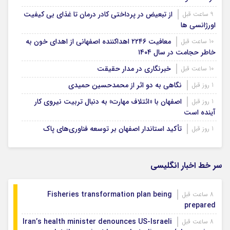
از تبعیض در پرداختی کادر درمان تا غذای بی کیفیت
9 ساعت قبل
اورژانسی ها
معافیت ۲۲۴۶ اهداکننده اصفهانی از اهدای خون به
10 ساعت قبل
خاطر حجامت در سال ۱۴۰۴
خبرنگاری در مدار حقیقت
10 ساعت قبل
نگاهی به دو اثر از محمدحسین حمیدی
1 روز قبل
اصفهان با «ائتلاف مهارت» به دنبال تربیت نیروی کار
1 روز قبل
آینده است
تأکید استاندار اصفهان بر توسعه فناوری‌های پاک
1 روز قبل
سر خط اخبار انگلیسی
Fisheries transformation plan being
8 ساعت قبل
prepared
Iran’s health minister denounces US-Israeli
8 ساعت قبل