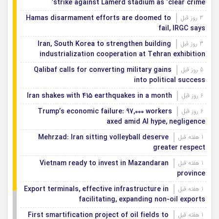
strike against Lamerd stadium as ‘clear crime’
Hamas disarmament efforts are doomed to
3 روز قبل
fail, IRGC says
Iran, South Korea to strengthen building
3 روز قبل
industrialization cooperation at Tehran exhibition
Qalibaf calls for converting military gains
5 روز قبل
into political success
Iran shakes with 415 earthquakes in a month
6 روز قبل
Trump’s economic failure: 97,000 workers
6 روز قبل
axed amid AI hype, negligence
Mehrzad: Iran sitting volleyball deserve
1 هفته قبل
greater respect
Vietnam ready to invest in Mazandaran
1 هفته قبل
province
Export terminals, effective infrastructure in
1 هفته قبل
facilitating, expanding non-oil exports
First smartification project of oil fields to
1 هفته قبل