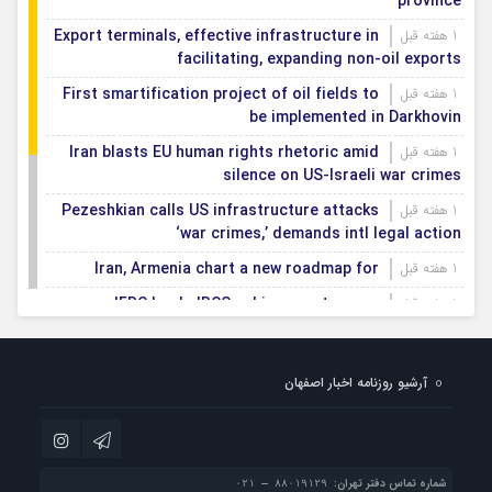
province
Export terminals, effective infrastructure in
1 هفته قبل
facilitating, expanding non-oil exports
First smartification project of oil fields to
1 هفته قبل
be implemented in Darkhovin
Iran blasts EU human rights rhetoric amid
1 هفته قبل
silence on US-Israeli war crimes
Pezeshkian calls US infrastructure attacks
1 هفته قبل
‘war crimes,’ demands intl legal action
Iran, Armenia chart a new roadmap for
1 هفته قبل
IFRC lauds IRCS achievements, says
1 هفته قبل
committed to turning agreements into action
Women’s and men’s kabaddi teams learn
1 هفته قبل
آرشیو روزنامه اخبار اصفهان
fate: 2026 Asian games
Iran’s first geothermal power plant
1 هفته قبل
connected to national electricity grid
شماره تماس دفتر تهران: