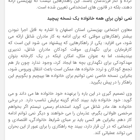
کرده و کنار فرزندشان باشند. این راهکارهایی نیست که بهزیستی ارائه
دهند، بلکه در قانون های استخدامی تعیین شده است.
نمی توان برای همه خانواده یک نسخه پیچید
معاون اجتماعی بهزیستی استان اصفهان با اشاره به قابل اجرا نبودن
بیشتر راهکارهای موقتی که برای ادامه به کار مادران شاغل ارائه می
شود، می افزاید: یکی از راهکارهایی که پیشنهاد می شود این است که
کارفرمایان برای نگهداری موقت کودکانِ مادرانِ شاغل، تدبیری
بیندیشند، اما به عنوان مثال، امکان اینکه در یک کارخانه بتوان
مهدکودکی برای نگهداری بچه ها ایجاد کرد، وجود ندارد چون باز هم
تجمع کودکان و تردد خانواده ها، ممکن است باعث انتقال ویروس شود،
بنابراین نسخه خاصی نمی توانیم برای خانواده ها بپیچیم و بگوییم این
راهکار را در پیش بگیرید.
وی تصمیم گیری در این باره را برعهده خود خانواده ها می داند و می
گوید: خود خانواده باید ببیند کدام گزینه برایش تناسب دارد. در برخی
خانواده ها، مادر شاغل می گوید استخدام رسمی نیستم اگر بخواهم
مرخصی طولانی بگیرم، عذرمان را می خواهند و دیگر نمی توانم ادامه
کار دهم. بنابراین هر کسی باید بر مبنای شرایط خانوادگی، اقتصادی و
اجتماعی که در آن قرار دارد، ببیند چه راهکاری را برای عبور از این بحران
می تواند عملیاتی کند.