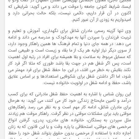
مجتبی ناجی، معاون اجتماعی بهزیستی استان اصفهان در گفت وگو با
ایسنا، شرایط کنونی جامعه را موقت می داند و می گوید: شرایطی که
اکنون در آن قرار داریم، دائمی نیست، بلکه حالت بحرانی دارد و
امیدواریم به زودی از آن عبور کنیم.
وی تنها گزینه رسمی مادران شاغل برای نگهداری، آموزش و تعلیم و
تربیت فرزندان را سپردن آنها به مهدکودک و مدرسه می داند و ادامه
می دهد: در همه جای دنیا و تمام فرهنگ ها همین راهکار وجود دارد،
از سوی دیگر نیاز اولیه هر یک از ما بقاء و زیست است و طبیعی است
که مسایل مربوط به سلامت و بقا همیشه برای افراد در رتبه اول اهمیت
است، پس اگر شغل هم در جهت بقا باشد طوری که مثلا اگر فرد کار
نکند بقایش به خطر می افتد، در این جا حفظ شغل برای فرد مهمتر می
شود، اما اگر داشتن شغل برای شکوفایی استعدادها و بر اساس علایق
باشد، حفظ و ادامه شغل در اولویت خانواده نیست.
این روان شناس با اشاره به اهمیت حفظ شغل مادرانی که برای کسب
درآمد و تامین مایحتاج زندگی خود کار می کنند، می گوید: به هرحال
برای مادران شاغل، ادامه کار مهم است و به نظر می رسد راهکارهای
موقتی باید برای مشکلات موقتی در نظر گرفت. راهکار موقت هم زیادند
مثل سپردن به بستگان، خانواده های مادری، پدری، گرفتن انواع
مرخصی های موقتی، استحقاقی یا پاره وقت و یا این قانون که به زنان
اجازه داده با استفاده از مرخصی بدون حقوق بتواند شغل خود را حفظ