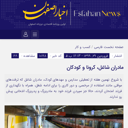
نام کاربری یا نشانی ایمیل
صفحه نخست
فارسی
/
کسب و کار
انتشار :
فروردین ۲۹, ۱۳۹۹ - 12:13 ب.ظ
کد خبر :
10198
مشاهده :
199
مادران شاغل، کرونا و کودکان
رمز عبور
با شروع نهمین هفته از تعطیلی مدارس و مهدهای کودک، مادران شاغل که ترفندهای
موقتی مانند استفاده از مرخصی و دور کاری را برای ادامه شغل، همراه با نگهداری از
مرا به خاطر بسپار
فرزند امتحان کردند، حالا جز سپردن فرزند خود به مادربزرگ و پدربزرگ انتخابی پیش
رو ندارند.