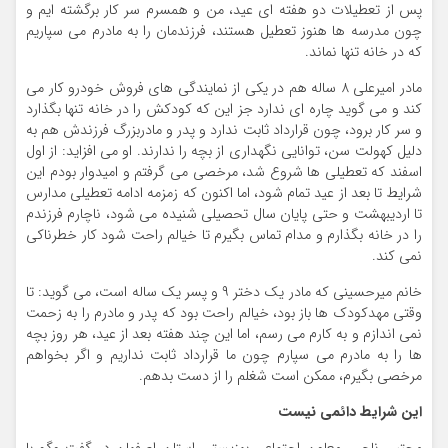
پس از تعطیلات دو هفته ای عید، من و همسرم سر کار برگشته ایم و
چون مدرسه ها هنوز تعطیل هستند، فرزندمان را به مادرم می سپاریم
که در خانه تنها نماند.
مادر امیرعلی ۸ ساله هم در یکی از نمایندگی های فروش خودرو کار می
کند و می گوید چاره ای ندارد جز این که کودکش را در خانه تنها بگذارد
و سر کار برود، چون قرارداد ثابت ندارد و پدر و مادربزرگ فرزندش هم به
دلیل کهولت سن، توانایی نگهداری از بچه را ندارند. او می افزاید: از اول
اسفند که تعطیلی ها شروع شد، مرخصی می گرفتم و امیدوار بودم این
شرایط تا بعد از عید تمام شود، اما اکنون که زمزمه ادامه تعطیلی مدارس
تا اردیبهشت و حتی پایان سال تحصیلی شنیده می شود، ناچارم فرزندم
را در خانه بگذارم و مدام تماس بگیرم تا خیالم راحت شود کار خطرناکی
نمی کند.
خانم میرحسینی که مادر یک دختر ۹ و پسر یک ساله است، می گوید: تا
وقتی مهدکودک ها باز بود، خیالم راحت بود که پدر و مادرم را به زحمت
نمی اندازم و به کارم می رسم، اما این چند هفته بعد از عید، هر روز بچه
ها را به مادرم می سپارم چون ما قرارداد ثابت نداریم و اگر بخواهم
مرخصی بگیرم، ممکن است شغلم را از دست بدهم.
این شرایط دائمی نیست