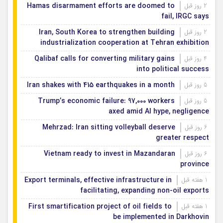
Hamas disarmament efforts are doomed to
2 روز قبل
fail, IRGC says
Iran, South Korea to strengthen building
2 روز قبل
industrialization cooperation at Tehran exhibition
Qalibaf calls for converting military gains
4 روز قبل
into political success
Iran shakes with 415 earthquakes in a month
5 روز قبل
Trump’s economic failure: 97,000 workers
5 روز قبل
axed amid AI hype, negligence
Mehrzad: Iran sitting volleyball deserve
6 روز قبل
greater respect
Vietnam ready to invest in Mazandaran
6 روز قبل
province
Export terminals, effective infrastructure in
1 هفته قبل
facilitating, expanding non-oil exports
First smartification project of oil fields to
1 هفته قبل
be implemented in Darkhovin