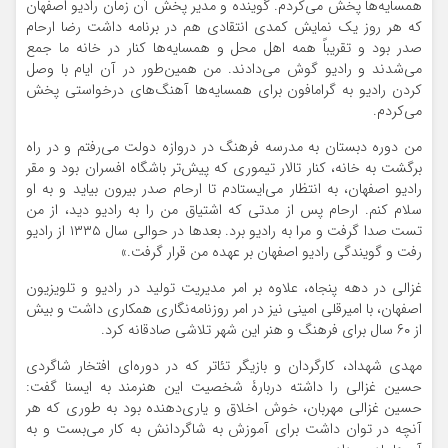
همسایه‌ها پخش می‌کردم. گوینده و مدیر پخش آن زمان رادیو اصفهان
که هر روز یک نمایش کمدی انتقادی هم در برنامه داشت رضا ارحام
صدر بود و تقریباً همه اهل محل و همسایه‌ها کنار در خانه ما جمع
می‌شدند و رادیو گوش می‌دادند. من همین‌طور در آن ایام با وصل
کردن رادیو به گرامافون برای همسایه‌ها آهنگ‌های درخواستی پخش
می‌کردم.
من دوره دبستان به مدرسه فرهنگ در دروازه دولت می‌رفتم و در راه
برگشت به خانه، کنار تالار تیموری که پیش‌تر باشگاه افسران بود و مقر
رادیو اصفهان، به انتظار می‌ایستادم تا ارحام صدر بیرون بیاید و به او
سلام کنم. ارحام پس از مدتی که اشتیاق من را به رادیو دید، از من
تست صدا گرفت و مرا به رادیو برد. بعدها در حوالی سال ۱۳۳۵ از رادیو
رفت و گویندگی رادیو اصفهان بر عهده من قرار گرفت.»
غزالی در دهه پنجاه، علاوه بر امر مدیریت تولید در رادیو و تلویزیون
اصفهان، با امیرقلی امینی نیز در امر روزنامه‌نگاری همکاری داشت و بیش
از ۶۰ سال برای فرهنگ و هنر این شهر تلاشی صادقانه کرد.
مهدی شهداد، کارگردان و بازیگر تئاتر که در دوره‌ای افتخار شاگردی
حسین غزالی را داشته دربارۀ شخصیت این هنرمند به ایسنا گفت:
حسین غزالی مهربان، خوش اخلاق و یاری‌دهنده بود به طوری که هر
آنچه در توان داشت برای آموزش به شاگردانش به کار می‌بست و به