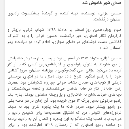
صدایِ شهر خاموش شد
حسین غزالی، نویسنده، تهیه کننده و گویندۀ پیشکسوت رادیوی
اصفهان درگذشت.
صبح چهاردهمین روزِ اسفندِ پر حادثۀ ۱۳۹۸، شهاب غزالی، بازیگر و
کارگردان تئاتر اصفهان، خبر درگذشت حسین غزالی را با به اشتراک
گذاشتن دست نوشته‌ای در فضای مجازی، اعلام کرد: «و سرانجام پدر
آسمانی شد.»
حسین غزالی، متولد ۱۳۱۵ در اصفهان بود و رضا ارحام صدر در خاطراتش
از این هنرمند به عنوان باوفاترین و قدرشناس‌ترین کسی که با او کار
کرده یاد می‌کرد. غزالی، طی گفت‌وگویی با روزنامه اصفهان امروز آشنایی
خود را با رادیو اینگونه شرح داده بود: «منزل ما در انتهای بن‌بستی
دریکی از کوچه‌های خیابان نشاط حوالی چهارراه شکرشکن بود. عصرها
زنان خانه‌دار کنار در خانه هاشان می‌نشستند و تخمه می‌شکستند و
بچه‌های خردسالشان به خاک‌بازی و پل‌وچفته مشغول بودند. پدرم یک
رادیو مارکونی بسیار بزرگ ۱۲ موج خریده بود، آن زمان در هر محله یکی
دو رادیو بیشتر نبود. سردر خانه ما یک پنجره فلزی بود به سبک
فرفورژه‌های کنونی. من که اشتیاق همسایه‌ها برای شنیدن رادیو را
می‌دیدم، با نصب یک بلندگو به این پنجره و اتصال آن به رادیو، برنامه
دو ساعته رادیو اصفهان که از زمستان ۱۳۲۸ آغازشده بود را برای