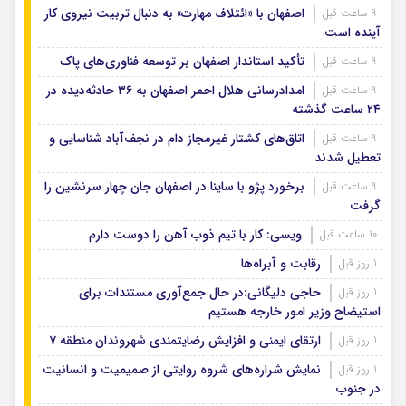
اصفهان با «ائتلاف مهارت» به دنبال تربیت نیروی کار
9 ساعت قبل
آینده است
تأکید استاندار اصفهان بر توسعه فناوری‌های پاک
9 ساعت قبل
امدادرسانی هلال احمر اصفهان به ۳۶ حادثه‌دیده در
9 ساعت قبل
۲۴ ساعت گذشته
اتاق‌های کشتار غیرمجاز دام در نجف‌آباد شناسایی و
9 ساعت قبل
تعطیل شدند
برخورد پژو با ساینا در اصفهان جان چهار سرنشین را
9 ساعت قبل
گرفت
ویسی: کار با تیم ذوب آهن را دوست دارم
10 ساعت قبل
رقابت و آبراه‌ها
1 روز قبل
حاجی دلیگانی:در حال جمع‌آوری مستندات برای
1 روز قبل
استیضاح وزیر امور خارجه هستیم
ارتقای ایمنی و افزایش رضایتمندی شهروندان منطقه ۷
1 روز قبل
نمایش شراره‌های شروه روایتی از صمیمیت و انسانیت
1 روز قبل
در جنوب