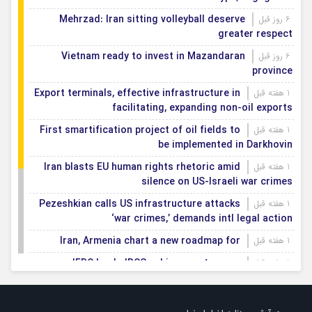
Mehrzad: Iran sitting volleyball deserve
6 روز قبل
greater respect
Vietnam ready to invest in Mazandaran
6 روز قبل
province
Export terminals, effective infrastructure in
1 هفته قبل
facilitating, expanding non-oil exports
First smartification project of oil fields to
1 هفته قبل
be implemented in Darkhovin
Iran blasts EU human rights rhetoric amid
1 هفته قبل
silence on US-Israeli war crimes
Pezeshkian calls US infrastructure attacks
1 هفته قبل
‘war crimes,’ demands intl legal action
Iran, Armenia chart a new roadmap for
1 هفته قبل
IFRC lauds IRCS achievements, says
1 هفته قبل
committed to turning agreements into action
Women’s and men’s kabaddi teams learn
1 هفته قبل