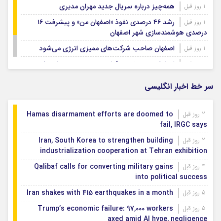
همه‌چیز درباره سریال جدید مهران مدیری
1 روز قبل
رشد ۴۶ درصدی نفوذ «اصفهان من» و پیشرفت ۱۶
1 روز قبل
درصدی هوشمندسازی شهر اصفهان
اصفهان صاحب شرکت‌های ممیزی انرژی می‌شود
1 روز قبل
اصفهان رتبه نخست کشور در توسعه و حمایت از
1 روز قبل
تشکل‌های اجتماعی
سر خط اخبار انگلیسی
Hamas disarmament efforts are doomed to
2 روز قبل
fail, IRGC says
Iran, South Korea to strengthen building
2 روز قبل
industrialization cooperation at Tehran exhibition
Qalibaf calls for converting military gains
4 روز قبل
into political success
Iran shakes with 415 earthquakes in a month
5 روز قبل
Trump’s economic failure: 97,000 workers
5 روز قبل
axed amid AI hype, negligence