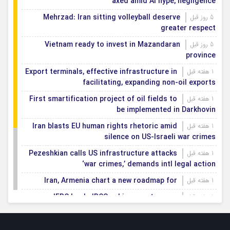
axed amid AI hype, negligence
Mehrzad: Iran sitting volleyball deserve
5 روز قبل
greater respect
Vietnam ready to invest in Mazandaran
5 روز قبل
province
Export terminals, effective infrastructure in
1 هفته قبل
facilitating, expanding non-oil exports
First smartification project of oil fields to
1 هفته قبل
be implemented in Darkhovin
Iran blasts EU human rights rhetoric amid
1 هفته قبل
silence on US-Israeli war crimes
Pezeshkian calls US infrastructure attacks
1 هفته قبل
‘war crimes,’ demands intl legal action
Iran, Armenia chart a new roadmap for
1 هفته قبل
IFRC lauds IRCS achievements, says
1 هفته قبل
committed to turning agreements into action
Women’s and men’s kabaddi teams learn
1 هفته قبل