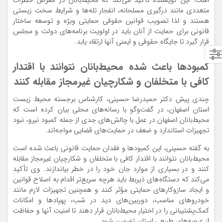
است. این نویسنده تأکید می‌کند که محیط‌بانان در معرض خطرات
متعددی مانند درگیری مسلحانه، انفجار تله‌ها و شرایط سخت زیستی
هستند و لذا تصویب قوانین حقوقی حمایتی ویژه و توسعه ساختار
قانونی برای حمایت از آنان باید در اولویت برنامه‌های دولت و مجلس
قرار گیرد تا جایگاه حقوقی و ایمنی آنها ارتقاء یابد.
کمبودها باعث شده محیط‌بانان نتوانند با اقتدار
کافی با متخلفان و شکارچیان غیرمجاز مقابله کنند
چندی پیش دکتر حمیدرضا حسینی، کارشناس برجسته محیط زیست
استان اصفهان، در گفت‌وگو با رسانه‌های محلی بیان کرده است که
محیط‌بانان اصفهان در عمل با چالش‌های جدی از جمله کمبود نیرو، نبود
تجهیزات استاندارد و ضعف در حمایت‌های قضایی مواجه‌اند.
به گفته حسینی، این کمبودها و فقدان حمایت قانونی باعث شده است
محیط‌بانان نتوانند با اقتدار کافی با متخلفان و شکارچیان غیرمجاز مقابله
کنند و در بسیاری از موارد جان خود را در خطر بیاندازند. وی تأکید
می‌کند که دستگاه‌های ذیربط باید هرچه سریع‌تر اقدام به اصلاح قوانین
و ایجاد سازوکارهای حمایتی مؤثر کنند و همچنین تجهیزات لازم مانند
خودروهای مناسب، دوربین‌های دید در شب، پهپادها و امکانات
کمک‌پشتیبانی را در اختیار محیط‌بانان قرار دهند تا امنیت آنها و حفاظت
از عرصه‌های طبیعی استان تضمین شود.