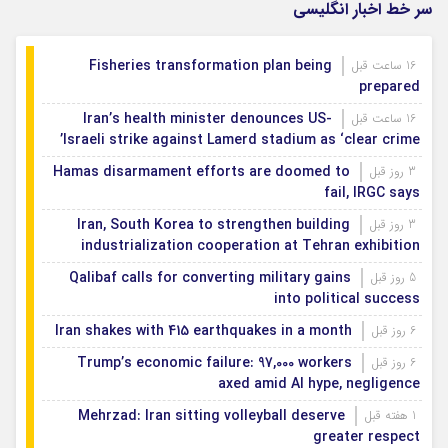
سر خط اخبار انگلیسی
Fisheries transformation plan being
16 ساعت قبل
prepared
Iran’s health minister denounces US-
16 ساعت قبل
Israeli strike against Lamerd stadium as ‘clear crime’
Hamas disarmament efforts are doomed to
3 روز قبل
fail, IRGC says
Iran, South Korea to strengthen building
3 روز قبل
industrialization cooperation at Tehran exhibition
Qalibaf calls for converting military gains
5 روز قبل
into political success
Iran shakes with 415 earthquakes in a month
6 روز قبل
Trump’s economic failure: 97,000 workers
6 روز قبل
axed amid AI hype, negligence
Mehrzad: Iran sitting volleyball deserve
1 هفته قبل
greater respect