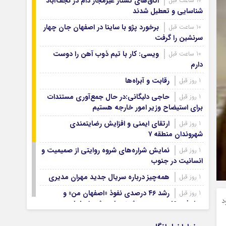
اتاق‌های کشتار غیرمجاز دام در نجف‌آباد
10 ساعت قبل
آرشیو ۱۳۹۹
شناسایی و تعطیل شدند
آرشیو ۱۳۹۸
برخورد پژو با ساینا در اصفهان جان چهار
10 ساعت قبل
آرشیو ۱۳۹۷
سرنشین را گرفت
ویسی: کار با تیم ذوب آهن را دوست
10 ساعت قبل
دارم
رقابت و آبراه‌ها
1 روز قبل
حاجی دلیگانی:در حال جمع‌آوری مستندات
1 روز قبل
برای استیضاح وزیر امور خارجه هستیم
ارتقای ایمنی و افزایش رضایتمندی
1 روز قبل
شهروندان منطقه ۷
نمایش شراره‌های شروه روایتی از صمیمیت و
1 روز قبل
انسانیت در جنوب
همه‌چیز درباره سریال جدید مهران مدیری
1 روز قبل
رشد ۴۶ درصدی نفوذ «اصفهان من» و
1 روز قبل
د
پیشرفت ۱۶ درصدی هوشمندسازی شهر اصفهان
اصفهان صاحب شرکت‌های ممیزی انرژی
1 روز قبل