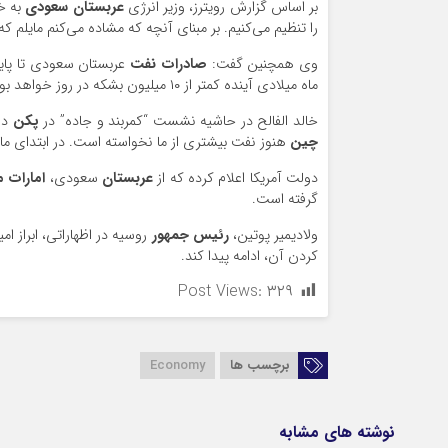
بر اساس گزارش رویترز، وزیر انرژی
عربستان سعودی
به خب
را تنظیم می‌کنیم. بر مبنای آنچه که مشاده می‌کنم مایلم که
وی همچنین گفت:
صادرات نفت
عربستان سعودی تا پایا
ماه میلادی آینده کمتر از ۱۰ میلیون بشکه در روز خواهد بود.
خالد الفالح در حاشیه نشست “کمربند و جاده” در
پکن
درب
چین
هنوز نفت بیشتری از ما نخواسته است. در ابتدای ماه
دولت آمریکا اعلام کرده که از
عربستان
سعودی،
امارات 
گرفته است.
ولادیمیر پوتین،
رئیس جمهور
روسیه در اظهاراتی، ابراز 
کردن آن، ادامه پیدا کند.
Post Views:
۳۲۹
برچسب ها
Economy
نوشته های مشابه