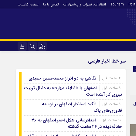
Polit
Tourism
انتقادات‌، نظرات و پیشنهادات
تماس با ما
صفحه نخست
فرهنگ و هنر
نام کاربری یا نشانی ایمیل
سر خط اخبار فارسی
En
آرشیو روزنامه
نگاهی به دو اثر از محمدحسین حمیدی
4 ساعت قبل
رمز عبور
آرشیو ۱۴۰۵
اصفهان با «ائتلاف مهارت» به دنبال تربیت
9 ساعت قبل
آرشیو ۱۴۰۴
نیروی کار آینده است
آرشیو ۱۴۰۳
ل
تأکید استاندار اصفهان بر توسعه
9 ساعت قبل
مرا به خاطر بسپار
فناوری‌های پاک
آرشیو ۱۴۰۲
آرشیو ۱۴۰۱
امدادرسانی هلال احمر اصفهان به ۳۶
10 ساعت قبل
حادثه‌دیده در ۲۴ ساعت گذشته
آرشیو ۱۴۰۰