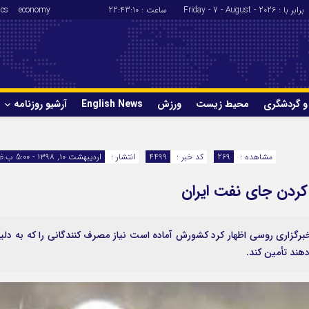
برابر با : Friday - 7 - August - 2026
ساعت :
22:43:10
economy
ics
و گردشگری
محیط زیست
ورزش
English News
آرشیو روزنامه
حوادث
سلامت
مشاهده :
269
کد خبر :
4499
انتشار :
اردیبهشت ۱۰, ۱۳۹۸ - 5:00 ب.ظ
ورزش
glish News
 کردن جای نفت ایران
برگزاری روسی اظهار کرد کشورش آماده است نیاز مصرف کنندگانی را که به دلی
هند تأمین کند.