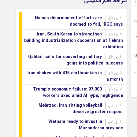
سر خط اخبار انگلیسی
د
می‌شود
اصفهان رتبه نخست کشور در توسعه و
1 روز قبل
Hamas disarmament efforts are
2 روز قبل
حمایت از تشکل‌های اجتماعی
ن
doomed to fail, IRGC says
Iran, South Korea to strengthen
2 روز قبل
:
building industrialization cooperation at Tehran
exhibition
ی
Qalibaf calls for converting military
4 روز قبل
gains into political success
ف
Iran shakes with 415 earthquakes in
5 روز قبل
a month
Trump’s economic failure: 97,000
5 روز قبل
workers axed amid AI hype, negligence
Mehrzad: Iran sitting volleyball
6 روز قبل
deserve greater respect
Vietnam ready to invest in
6 روز قبل
Mazandaran province