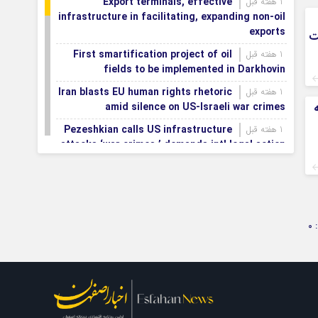
Export terminals, effective
1 هفته قبل
infrastructure in facilitating, expanding non-oil
exports
ت
First smartification project of oil
1 هفته قبل
fields to be implemented in Darkhovin
Iran blasts EU human rights rhetoric
1 هفته قبل
amid silence on US-Israeli war crimes
Pezeshkian calls US infrastructure
1 هفته قبل
attacks ‘war crimes,’ demands intl legal action
Iran, Armenia chart a new roadmap
1 هفته قبل
for
IFRC lauds IRCS achievements, says
1 هفته قبل
committed to turning agreements into action
0
Women’s and men’s kabaddi teams
1 هفته قبل
learn fate: 2026 Asian games
Iran’s first geothermal power plant
1 هفته قبل
connected to national electricity grid