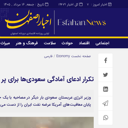
اخبار امروز :
کل اخبار
تاریخ : جمعه, ۱۶ مرداد , ۱۴۰۵
19479
7
اجتماعی
اقتصاد
حوادث
سلامت
فرهنگ و هنر
میراث 
اجتماعی
اقتصاد
صفحه نخست
Economy
/
فارسی
میراث و گردشگری
محیط زیست
تکرار ادعای آمادگی سعودی‌ها برای پر
وزیر انرژی عربستان سعودی بار دیگر در مصاحبه با یک خ
پایان معافیت‌های آمریکا عرضه نفت ایران را از دست می‌د