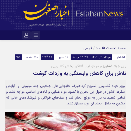
نام کاربری یا نشانی ایمیل
صفحه نخست
اقتصاد
/
فارسی
انتشار :
مرداد ۲, ۱۴۰۴ - 12:27 ب.ظ
کد خبر :
47324
مشاهده :
95
وزیر جهاد کشاورزی در دیدار با فعالان بخش کشاورزی:
رمز عبور
تلاش برای کاهش وابستگی به واردات گوشت
وزیر جهاد کشاورزی تصریح کرد:علیرغم جابجایی‌های جمعیتی چند میلیونی و افزایش
مرا به خاطر بسپار
سفرها، کشور در طول این بحران با کمبود مواد غذایی و کالاهای اساسی مواجه نشد و
تمامی تنظیمات بازار به موقع انجام شد و صف‌های طولانی و فروشگاه‌های خالی که
دشمن به دنبال ایجاد آن بود، محقق نشد.