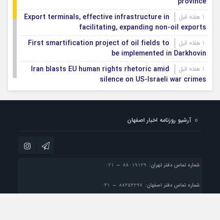
province
Export terminals, effective infrastructure in
1 هفته قبل
facilitating, expanding non-oil exports
First smartification project of oil fields to
1 هفته قبل
be implemented in Darkhovin
Iran blasts EU human rights rhetoric amid
1 هفته قبل
silence on US-Israeli war crimes
Pezeshkian calls US infrastructure attacks
1 هفته قبل
‘war crimes,’ demands intl legal action
آرشیو روزنامه اخبار اصفهان
Iran, Armenia chart a new roadmap for
1 هفته قبل
IFRC lauds IRCS achievements, says
1 هفته قبل
committed to turning agreements into action
شماره تماس دفتر تهران:
شماره تماس دفتر اصفهان:
پست الکترونیک:
info@esfahan-news.com

تمام حقوق مادی و معنوی این سایت متعلق به موسسه مطبوعاتی نسل فردا می باشد و