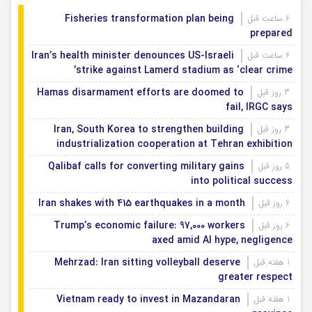
Fisheries transformation plan being
6 ساعت قبل
prepared
Iran’s health minister denounces US-Israeli
6 ساعت قبل
strike against Lamerd stadium as ‘clear crime’
Hamas disarmament efforts are doomed to
3 روز قبل
fail, IRGC says
Iran, South Korea to strengthen building
3 روز قبل
industrialization cooperation at Tehran exhibition
Qalibaf calls for converting military gains
5 روز قبل
into political success
Iran shakes with 415 earthquakes in a month
6 روز قبل
Trump’s economic failure: 97,000 workers
6 روز قبل
axed amid AI hype, negligence
Mehrzad: Iran sitting volleyball deserve
1 هفته قبل
greater respect
Vietnam ready to invest in Mazandaran
1 هفته قبل