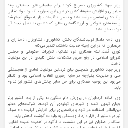
وزیر جهاد کشاورزی تصریح کرد:علیرغم جابجایی‌های جمعیتی چند
میلیونی و افزایش سفرها، کشور در طول این بحران با کمبود مواد غذایی
و کالاهای اساسی مواجه نشد و تمامی تنظیمات بازار به موقع انجام شد
و صف‌های طولانی و فروشگاه‌های خالی که دشمن به دنبال ایجاد آن
بود، محقق نشد.
وی ادامه داد:از تولیدکنندگان بخش کشاورزی، کشاورزان، دامداران و
مرغداران که در این زمینه فعالیت داشتند، تقدیر می‌کنم.
نوری گفت:البته همکاری قوه قضائیه، تعزیرات حکومتی و مجلس
شورای اسلامی در رفع سریع مشکلات، نقش کلیدی در این موفقیت
داشت.
وزیر جهاد کشاورزی همچنین بیان کرد:این موفقیت نمادی از همبستگی
ملی و مدیریت یکپارچه در سایه رهبری انقلاب اسلامی بود و انتظار
می‌رود این روحیه همکاری برای حل سایر چالش‌های کشور نیز تداوم
یابد.
وی اضافه کرد:ایران در پرورش دام سنگین به یکی از پنج کشور برتر
جهان تبدیل شده و شیرهای تولیدی آن توسط شرکت‌های معتبر
بین‌المللی استفاده می‌شود و برنامه‌ریزی برای افزایش کیفیت دام سبک
نیز در دستور کار قرار دارد تا وابستگی به واردات گوشت کاهش یابد.
استاندار اصفهان نیز در این نشست با تأکید بر اهمیت امنیت غذایی،
گفت: تنها راه نجات، حرکت به سمت کشاورزی دانش‌بنیان و افزایش