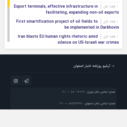
Export terminals, effective infrastructure in
1 هفته قبل
facilitating, expanding non-oil exports
First smartification project of oil fields to
1 هفته قبل
be implemented in Darkhovin
Iran blasts EU human rights rhetoric amid
1 هفته قبل
silence on US-Israeli war crimes
Pezeshkian calls US infrastructure attacks
1 هفته قبل
‘war crimes,’ demands intl legal action
آرشیو روزنامه اخبار اصفهان
Iran, Armenia chart a new roadmap for
1 هفته قبل
IFRC lauds IRCS achievements, says
1 هفته قبل
committed to turning agreements into action
شماره تماس دفتر تهران:
شماره تماس دفتر اصفهان:
پست الکترونیک:
info@esfahan-news.com

تمام حقوق مادی و معنوی این سایت متعلق به موسسه مطبوعاتی نسل فردا می باشد و
استفاده از مطالب با ذکر منبع بلامانع است.