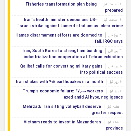
Fisheries transformation plan being
14 ساعت قبل
prepared
Iran’s health minister denounces US-
14 ساعت قبل
Israeli strike against Lamerd stadium as ‘clear crime’
Hamas disarmament efforts are doomed to
3 روز قبل
fail, IRGC says
Iran, South Korea to strengthen building
3 روز قبل
industrialization cooperation at Tehran exhibition
Qalibaf calls for converting military gains
5 روز قبل
into political success
Iran shakes with 415 earthquakes in a month
6 روز قبل
Trump’s economic failure: 97,000 workers
6 روز قبل
axed amid AI hype, negligence
Mehrzad: Iran sitting volleyball deserve
1 هفته قبل
greater respect
Vietnam ready to invest in Mazandaran
1 هفته قبل
province