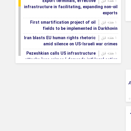
Export terminals, effective
1 هفته قبل
infrastructure in facilitating, expanding non-oil
exports
First smartification project of oil
1 هفته قبل
fields to be implemented in Darkhovin
Iran blasts EU human rights rhetoric
1 هفته قبل
amid silence on US-Israeli war crimes
Pezeshkian calls US infrastructure
1 هفته قبل
attacks ‘war crimes,’ demands intl legal action
Iran, Armenia chart a new roadmap
1 هفته قبل
for
ر
IFRC lauds IRCS achievements, says
1 هفته قبل
committed to turning agreements into action
Women’s and men’s kabaddi teams
1 هفته قبل
learn fate: 2026 Asian games
Iran’s first geothermal power plant
1 هفته قبل
connected to national electricity grid