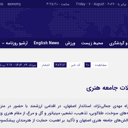
برابر با : Friday - 7 - August - 2026
ساعت :
3:25:21
economy
ics
و گردشگری
محیط زیست
ورزش
English News
آرشیو روزنامه
حوادث
سلامت
مشاهده :
90
کد خبر :
48302
انتشار :
مرداد ۲۹, ۱۴۰۴ - 2:19 ب.ظ
ورزش
glish News
لات جامعه هنری
مهدی جمالی‌نژاد، استاندار اصفهان، در اقدامی ارزشمند با حضور در منز
‌های سوخت، طلاکوبی، تذهیب، تشعیر، مینیاتور و گل و مرغ، از مقام هنری و
چالش‌های جامعه هنری اصفهان و تأکید بر اهمیت حمایت از هنرمندان پیشکسو