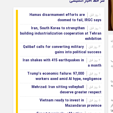
سر خط اخبار انگلیسی
بازگشتند
بودجه باشگاه سپاهان در سال ۱۴۰۵ مشخص
1 روز قبل
Hamas disarmament efforts are
1 روز قبل
شد
doomed to fail, IRGC says
Iran, South Korea to strengthen
1 روز قبل
building industrialization cooperation at Tehran
exhibition
ت
.
Qalibaf calls for converting military
3 روز قبل
gains into political success
Iran shakes with 415 earthquakes in
ب
4 روز قبل
a month
د
Trump’s economic failure: 97,000
4 روز قبل
workers axed amid AI hype, negligence
ی
ه
Mehrzad: Iran sitting volleyball
5 روز قبل
deserve greater respect
د
Vietnam ready to invest in
5 روز قبل
ر
Mazandaran province
ا