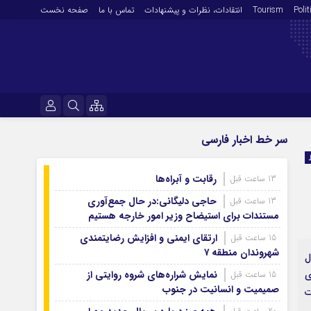
Polit
Tourism
انتقادات‌، نظرات و پیشنهادات
تماس با ما
صفحه نخست
فرهنگ و هنر
نام کاربری یا نشانی ایمیل
سر خط اخبار فارسی
En
آرشیو روزنامه
رقابت و آبراه‌ها
13 ساعت قبل
رمز عبور
آرشیو ۱۴۰۵
حاجی دلیگانی:در حال جمع‌آوری
13 ساعت قبل
آرشیو ۱۴۰۴
مستندات برای استیضاح وزیر امور خارجه هستیم
آرشیو ۱۴۰۳
ارتقای ایمنی و افزایش رضایتمندی
15 ساعت قبل
مرا به خاطر بسپار
شهروندان منطقه ۷
آرشیو ۱۴۰۲
ل
آرشیو ۱۴۰۱
ی
نمایش شراره‌های شروه روایتی از
15 ساعت قبل
صمیمیت و انسانیت در جنوب
ت
آرشیو ۱۴۰۰