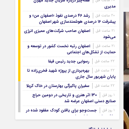
همه‌چیز درباره سریال جدید مهران
20 ساعت قبل
آرشیو ۱۳۹۹
مدیری
آرشیو ۱۳۹۸
رشد ۴۶ درصدی نفوذ «اصفهان من» و
20 ساعت قبل
آرشیو ۱۳۹۷
پیشرفت ۱۶ درصدی هوشمندسازی شهر اصفهان
اصفهان صاحب شرکت‌های ممیزی انرژی
21 ساعت قبل
می‌شود
اصفهان رتبه نخست کشور در توسعه و
21 ساعت قبل
حمایت از تشکل‌های اجتماعی
رسوایی جدید رئیس فیفا
22 ساعت قبل
بهره‌برداری از پروژه شهید فخری‌زاده تا
22 ساعت قبل
پایان شهریور سال جاری
سفیران پاکیزگی بهارستان در خاک کربلا
22 ساعت قبل
۱۳۰ اثر هنری و تاریخی در دومین حراج
1 روز قبل
صنایع دستی اصفهان عرضه شد
جست‌وجو برای یافتن کودک مفقود شده در
1 روز قبل
حاشیه زاینده‌رود ادامه دارد
۷۴ هزار زائر اصفهانی اربعین با اتوبوس
1 روز قبل