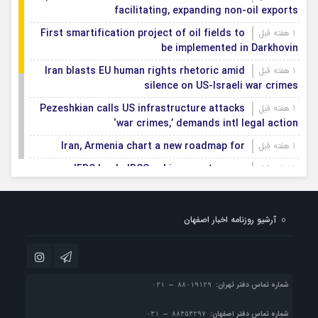
facilitating, expanding non-oil exports
First smartification project of oil fields to
1 هفته قبل
be implemented in Darkhovin
Iran blasts EU human rights rhetoric amid
1 هفته قبل
silence on US-Israeli war crimes
Pezeshkian calls US infrastructure attacks
1 هفته قبل
‘war crimes,’ demands intl legal action
Iran, Armenia chart a new roadmap for
1 هفته قبل
IFRC lauds IRCS achievements, says
1 هفته قبل
committed to turning agreements into action
Women’s and men’s kabaddi teams learn
1 هفته قبل
آرشیو روزنامه اخبار اصفهان
fate: 2026 Asian games
Iran’s first geothermal power plant
1 هفته قبل
connected to national electricity grid
شماره تماس دفتر تهران:
شماره تماس دفتر اصفهان: