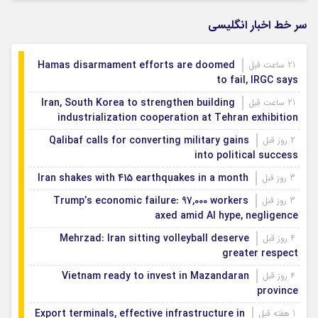
اربعین
سر خط اخبار انگلیسی
Hamas disarmament efforts are doomed
21 ساعت قبل
to fail, IRGC says
Iran, South Korea to strengthen building
21 ساعت قبل
industrialization cooperation at Tehran exhibition
Qalibaf calls for converting military gains
2 روز قبل
into political success
Iran shakes with 415 earthquakes in a month
3 روز قبل
Trump’s economic failure: 97,000 workers
3 روز قبل
axed amid AI hype, negligence
Mehrzad: Iran sitting volleyball deserve
4 روز قبل
greater respect
Vietnam ready to invest in Mazandaran
4 روز قبل
province
Export terminals, effective infrastructure in
1 هفته قبل