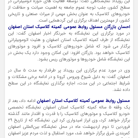
این رویداد نمایشگاهی گفت: توسعه فعالیت های حوزه اتومبیلرانی در
سطح کشور، جلب توجه عموم جامعه به اهمیت صیانت و حفاظت از
خودروهای کلاسیک به عنوان بخش مهمی از میراث صنعتی و تاریخی
کشور، از مهمترین اهداف برگزاری این گردهمایی است.
احسان بازرگان مسئول روابط عمومی کمیته کلاسیک استان اصفهان
در مورد برگزاری این نمایشگاه به خبرنگار اخبار اصفهان گفت: این
نمایشگاه از طرف کمیته کلاسیک استان اصفهان و هئیت اتوموبیلرانی
برگذار می شود که شامل خودروهای کلاسیک و افرود و موتورهای
کلاسیک خواهد بود. بازرگان افزود: این امکان وجود دارد یک بخش در
این نمایشگاه شامل خودروها و موتورهای ریس بشود.
وی در مورد عدم برگزاری این رویداد پر طرفدار به مدت ۵ سال در
اصفهان گفت: به دلیل شیوع ویروس کرونا و در ادامه برخی مشکلات و
شرایط اجتماعی در این مدت، اجازه برگذاری نمایشگاه در این سطح
داده نشد.
مسئول روابط عمومی کمیته کلاسیک استان اصفهان
ادامه داد، بعد از
یک وقفه ۵ ساله کمیته کلاسیک استان اصفهان نمایشگاه تخصصی
خودرو کلاسیک و موتورهای کلاسیک را با قدرت و اقتدار مانند گذشته
برگزار خواهد کرد، وی ابراز امیدواری کرد این نمایشگاه که از تاریخ ۲۹
فروردین تا دوم اردیبهشت ماه در محل نمایشگاه بین‌المللی اصفهان
کمربندی شرق برگزار خواهد شد، مورد استقبال و لذت مردم عزیز اصفهان