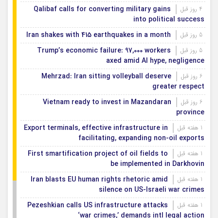
Qalibaf calls for converting military gains
4 روز قبل
into political success
Iran shakes with 415 earthquakes in a month
5 روز قبل
Trump’s economic failure: 97,000 workers
5 روز قبل
axed amid AI hype, negligence
Mehrzad: Iran sitting volleyball deserve
6 روز قبل
greater respect
Vietnam ready to invest in Mazandaran
6 روز قبل
province
Export terminals, effective infrastructure in
1 هفته قبل
facilitating, expanding non-oil exports
First smartification project of oil fields to
1 هفته قبل
be implemented in Darkhovin
Iran blasts EU human rights rhetoric amid
1 هفته قبل
silence on US-Israeli war crimes
Pezeshkian calls US infrastructure attacks
1 هفته قبل
‘war crimes,’ demands intl legal action