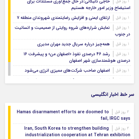
حاجی دلیگانی:در حال جمع‌آوری مستندات برای
1 روز قبل
استیضاح وزیر امور خارجه هستیم
ارتقای ایمنی و افزایش رضایتمندی شهروندان منطقه ۷
1 روز قبل
نمایش شراره‌های شروه روایتی از صمیمیت و انسانیت
1 روز قبل
در جنوب
همه‌چیز درباره سریال جدید مهران مدیری
1 روز قبل
رشد ۴۶ درصدی نفوذ «اصفهان من» و پیشرفت ۱۶
1 روز قبل
درصدی هوشمندسازی شهر اصفهان
اصفهان صاحب شرکت‌های ممیزی انرژی می‌شود
1 روز قبل
اصفهان رتبه نخست کشور در توسعه و حمایت از
1 روز قبل
تشکل‌های اجتماعی
سر خط اخبار انگلیسی
Hamas disarmament efforts are doomed to
2 روز قبل
fail, IRGC says
Iran, South Korea to strengthen building
2 روز قبل
industrialization cooperation at Tehran exhibition