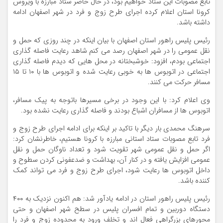
تابع مصوبات این ستاد خواهیم بود، در حال حاضر ستاد مبارزه با ویروس
کرونا استان اعلام کرده اجرای طرح زوج و فرد در شهر اصفهان ادامه
داشته باشد.
رئیس پلیس راهور استان اصفهان با بیان اینکه در چند روزی که حمل و
نقل عمومی را در شهر اصفهان رصد می کنم شاهد رعایت فاصله گذاری
اجتماعی بودم، افزود: خوشبختانه در محل هایی که دیدم فاصله گذاری
اجتماعی در اتوبوس ها به خوبی رعایت شده و اتوبوس ها با ۱۰ تا ۱۵
مسافر حرکت می کنند.
وی اعلام کرد: با این وجود در برخی مسیرها باتوجه به پیک مسافر،
اتوبوس ها از مسافران اشباع بودند و فاصله گذاری رعایت نشده بود.
سرهنگ محمدی بار دیگر با تاکید بر اینکه برای ادامه اجرای طرح زوج و
فرد تابع مصوبات ستاد استانی مبارزه با کرونا هستیم، خاطرنشان کرد:
اگر حمل و نقل عمومی شهر تقویت شود و تعداد ناوگان حمل و نقل
عمومی افزایش یافته و در کنار آن، بهداشت و ضدعفونی کردن سطوح و
داخل اتوبوس ها رعایت شود، اجرای طرح زوج و فرد می تواند کمک
کننده باشد.
رئیس پلیس راهور استان در ادامه یادآور شد: هم اکنون نزدیک به ۴۰۰
دستگاه دوربین و تمام افسران پلیس در سطح شهر اصفهان و حتی
محورهای بزرگراهی فعال اند و تخلف ورود به محدوده زوج و فرد را