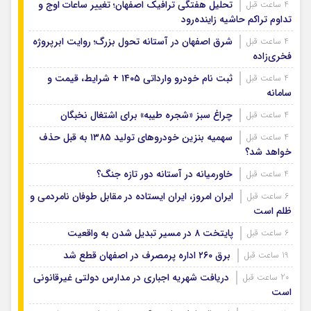
تحلیل هفتگی ترافیک اصفهان؛ تغییر ساعات اوج و
4 ساعت قبل
تداوم تراکم حاشیه زاینده‌رود
شرق اصفهان در آستانه تحول بزرگ؛ روایت ابرپروژه
4 ساعت قبل
فخری‌زاده
ثبت نام خودرو وارداتی ۱۴۰۵ + شرایط، قیمت و
4 ساعت قبل
سامانه
چراغ سبز «شجره طیبه» برای اشتغال نخبگان
4 ساعت قبل
سهمیه بنزین خودروهای تولید ۱۳۸۵ به قبل حذف
4 ساعت قبل
خواهد شد؟
خاورمیانه در آستانه دور تازه جنگ؟
4 ساعت قبل
ایران امروز، ایران ایستاده در مقابل طوفان نامردمی و
6 ساعت قبل
ظلم است
پایتخت ۸ در مسیر تبدیل شدن به واقعیت
6 ساعت قبل
برق ۲۶۰ اداره پرمصرف در اصفهان قطع شد
19 ساعت قبل
دریافت شهریه اجباری در مدارس دولتی غیرقانونی
20 ساعت قبل
است