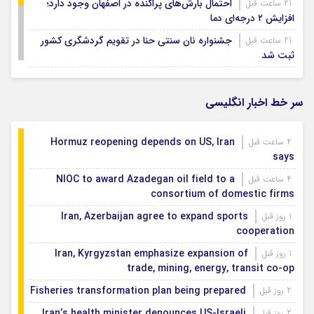
احتمال بارش‌های پراکنده در اصفهان وجود دارد؛
21 ساعت قبل
افزایش ۲ درجه‌ای دما
جشنواره نان سنتی حنا در تقویم گردشگری کشور
21 ساعت قبل
ثبت شد
مهر امسال در اصفهان هیچ کلاسی بدون معلم
21 ساعت قبل
نخواهد بود
سر خط اخبار انگلیسی
رد پای خارج‌نشینان
1 روز قبل
Hormuz reopening depends on US, Iran
4 ساعت قبل
says
NIOC to award Azadegan oil field to a
4 ساعت قبل
consortium of domestic firms
Iran, Azerbaijan agree to expand sports
1 روز قبل
cooperation
Iran, Kyrgyzstan emphasize expansion of
1 روز قبل
trade, mining, energy, transit co-op
Fisheries transformation plan being prepared
2 روز قبل
Iran’s health minister denounces US-Israeli
2 روز قبل