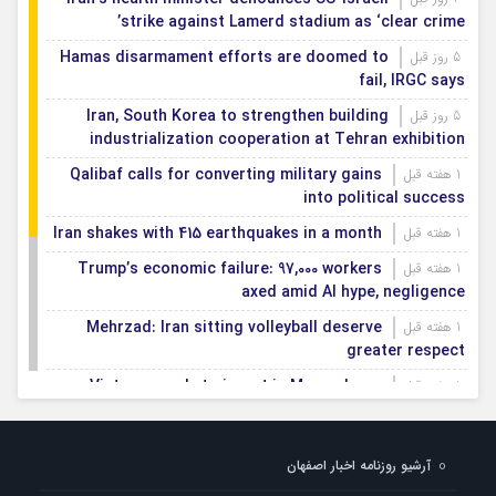
strike against Lamerd stadium as ‘clear crime’
Hamas disarmament efforts are doomed to
5 روز قبل
fail, IRGC says
Iran, South Korea to strengthen building
5 روز قبل
industrialization cooperation at Tehran exhibition
Qalibaf calls for converting military gains
1 هفته قبل
into political success
Iran shakes with 415 earthquakes in a month
1 هفته قبل
Trump’s economic failure: 97,000 workers
1 هفته قبل
axed amid AI hype, negligence
Mehrzad: Iran sitting volleyball deserve
1 هفته قبل
greater respect
Vietnam ready to invest in Mazandaran
1 هفته قبل
province
Export terminals, effective infrastructure in
1 هفته قبل
آرشیو روزنامه اخبار اصفهان
facilitating, expanding non-oil exports