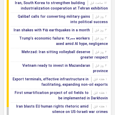
Iran, South Korea to strengthen building
17 ساعت قبل
industrialization cooperation at Tehran exhibition
Qalibaf calls for converting military gains
2 روز قبل
into political success
Iran shakes with 415 earthquakes in a month
3 روز قبل
Trump’s economic failure: 97,000 workers
3 روز قبل
axed amid AI hype, negligence
Mehrzad: Iran sitting volleyball deserve
4 روز قبل
greater respect
Vietnam ready to invest in Mazandaran
4 روز قبل
province
Export terminals, effective infrastructure in
1 هفته قبل
facilitating, expanding non-oil exports
First smartification project of oil fields to
1 هفته قبل
be implemented in Darkhovin
Iran blasts EU human rights rhetoric amid
1 هفته قبل
silence on US-Israeli war crimes