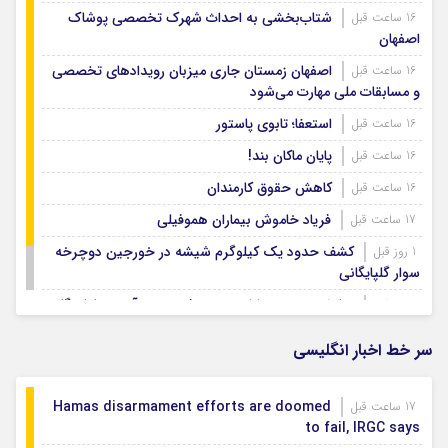
شتاب‌بخشی به احداث شهرک تخصصی پوشاک
16 ساعت قبل
اصفهان
اصفهان زمستان جاری میزبان رویدادهای تخصصی
16 ساعت قبل
و مسابقات ملی مهارت می‌شود
استعفا؛ تابوی پاستور
16 ساعت قبل
پایان ماکان بند!
16 ساعت قبل
کاهش حقوق کارمندان
16 ساعت قبل
فریاد خاموش بیماران هموفیلی
17 ساعت قبل
کشف حدود یک کیلوگرم شیشه در خورجین دوچرخه
1 روز قبل
سوار گلپایگانی
نمایش وحدت و ارادت مردم فریدن در آیین جاماندگان
1 روز قبل
اربعین
سر خط اخبار انگلیسی
Hamas disarmament efforts are doomed
17 ساعت قبل
to fail, IRGC says