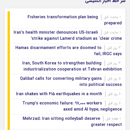
سر خط اخبار انگلیسی
Fisheries transformation plan being
1 ساعت قبل
prepared
Iran’s health minister denounces US-Israeli
1 ساعت قبل
strike against Lamerd stadium as ‘clear crime’
Hamas disarmament efforts are doomed to
3 روز قبل
fail, IRGC says
Iran, South Korea to strengthen building
3 روز قبل
industrialization cooperation at Tehran exhibition
Qalibaf calls for converting military gains
5 روز قبل
into political success
Iran shakes with 415 earthquakes in a month
6 روز قبل
Trump’s economic failure: 97,000 workers
6 روز قبل
axed amid AI hype, negligence
Mehrzad: Iran sitting volleyball deserve
1 هفته قبل
greater respect