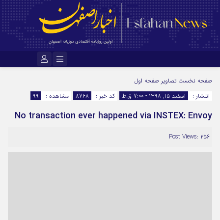
نام کاربری یا نشانی ایمیل
صفحه نخست
تصاویر صفحه اول
انتشار :
اسفند ۱۵, ۱۳۹۸ - 7:00 ق.ظ
کد خبر :
8768
مشاهده :
99
No transaction ever happened via INSTEX: Envoy
رمز عبور
Post Views: ۲۵۶
مرا به خاطر بسپار