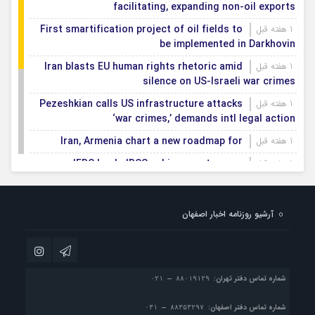
facilitating, expanding non-oil exports
First smartification project of oil fields to
1 هفته قبل
be implemented in Darkhovin
Iran blasts EU human rights rhetoric amid
1 هفته قبل
silence on US-Israeli war crimes
Pezeshkian calls US infrastructure attacks
1 هفته قبل
‘war crimes,’ demands intl legal action
Iran, Armenia chart a new roadmap for
1 هفته قبل
IFRC lauds IRCS achievements, says
1 هفته قبل
committed to turning agreements into action
Women’s and men’s kabaddi teams learn
1 هفته قبل
آرشیو روزنامه اخبار اصفهان
fate: 2026 Asian games
Iran’s first geothermal power plant
1 هفته قبل
connected to national electricity grid
شماره تماس دفتر تهران:
شماره تماس دفتر اصفهان: