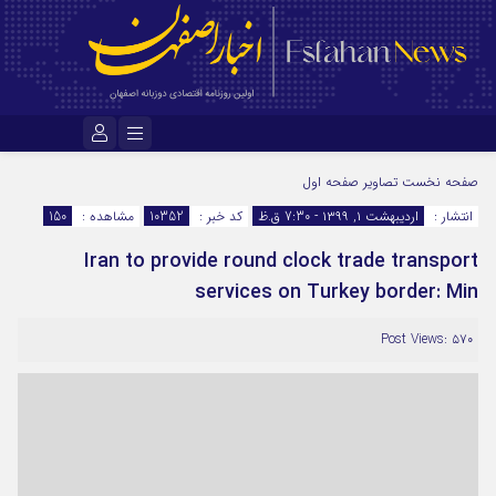
نام کاربری یا نشانی ایمیل
صفحه نخست
تصاویر صفحه اول
انتشار :
اردیبهشت ۱, ۱۳۹۹ - 7:30 ق.ظ
کد خبر :
10352
مشاهده :
150
Iran to provide round clock trade transport
رمز عبور
services on Turkey border: Min
Post Views: ۵۷۰
مرا به خاطر بسپار