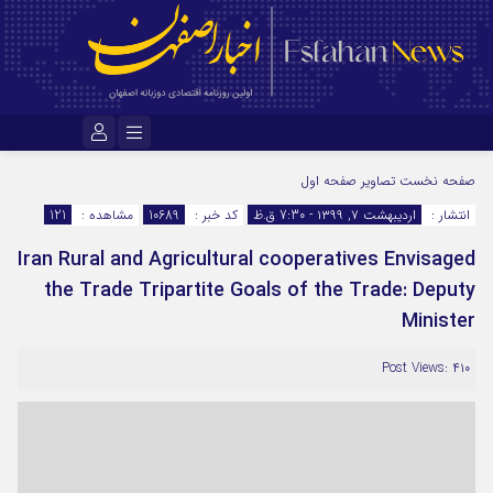
نام کاربری یا نشانی ایمیل
صفحه نخست
تصاویر صفحه اول
انتشار :
اردیبهشت ۷, ۱۳۹۹ - 7:30 ق.ظ
کد خبر :
10689
مشاهده :
121
Iran Rural and Agricultural cooperatives Envisaged
رمز عبور
the Trade Tripartite Goals of the Trade: Deputy
Minister
مرا به خاطر بسپار
Post Views: ۴۱۰