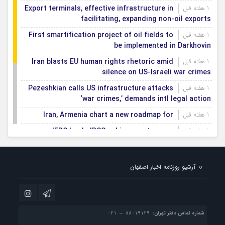
Export terminals, effective infrastructure in
1 هفته قبل
facilitating, expanding non-oil exports
First smartification project of oil fields to
1 هفته قبل
be implemented in Darkhovin
Iran blasts EU human rights rhetoric amid
1 هفته قبل
silence on US-Israeli war crimes
Pezeshkian calls US infrastructure attacks
1 هفته قبل
‘war crimes,’ demands intl legal action
Iran, Armenia chart a new roadmap for
1 هفته قبل
IFRC lauds IRCS achievements, says
1 هفته قبل
committed to turning agreements into action
Women’s and men’s kabaddi teams learn
1 هفته قبل
آرشیو روزنامه اخبار اصفهان
fate: 2026 Asian games
Iran’s first geothermal power plant
1 هفته قبل
connected to national electricity grid
شماره تماس دفتر تهران: