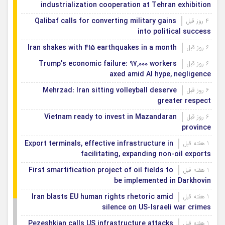
industrialization cooperation at Tehran exhibition
Qalibaf calls for converting military gains
4 روز قبل
into political success
Iran shakes with 415 earthquakes in a month
6 روز قبل
Trump’s economic failure: 97,000 workers
6 روز قبل
axed amid AI hype, negligence
Mehrzad: Iran sitting volleyball deserve
6 روز قبل
greater respect
Vietnam ready to invest in Mazandaran
6 روز قبل
province
Export terminals, effective infrastructure in
1 هفته قبل
facilitating, expanding non-oil exports
First smartification project of oil fields to
1 هفته قبل
be implemented in Darkhovin
Iran blasts EU human rights rhetoric amid
1 هفته قبل
silence on US-Israeli war crimes
Pezeshkian calls US infrastructure attacks
1 هفته قبل