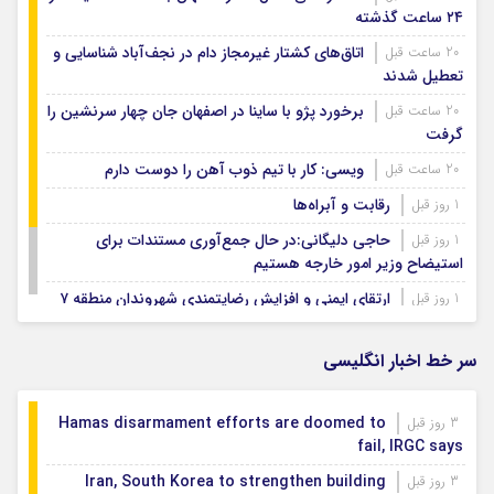
۲۴ ساعت گذشته
اتاق‌های کشتار غیرمجاز دام در نجف‌آباد شناسایی و
20 ساعت قبل
تعطیل شدند
برخورد پژو با ساینا در اصفهان جان چهار سرنشین را
20 ساعت قبل
گرفت
ویسی: کار با تیم ذوب آهن را دوست دارم
20 ساعت قبل
رقابت و آبراه‌ها
1 روز قبل
حاجی دلیگانی:در حال جمع‌آوری مستندات برای
1 روز قبل
استیضاح وزیر امور خارجه هستیم
ارتقای ایمنی و افزایش رضایتمندی شهروندان منطقه ۷
1 روز قبل
نمایش شراره‌های شروه روایتی از صمیمیت و انسانیت
1 روز قبل
در جنوب
سر خط اخبار انگلیسی
Hamas disarmament efforts are doomed to
3 روز قبل
fail, IRGC says
Iran, South Korea to strengthen building
3 روز قبل